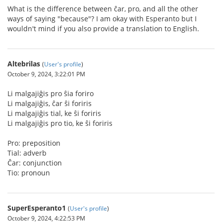
What is the difference between ĉar, pro, and all the other
ways of saying "because"? I am okay with Esperanto but I
wouldn't mind if you also provide a translation to English.
Altebrilas
(
User's profile
)
October 9, 2024, 3:22:01 PM
Li malgajiĝis pro ŝia foriro
Li malgajiĝis, ĉar ŝi foriris
Li malgajiĝis tial, ke ŝi foriris
Li malgajiĝis pro tio, ke ŝi foriris
Pro: preposition
Tial: adverb
Ĉar: conjunction
Tio: pronoun
SuperEsperanto1
(
User's profile
)
October 9, 2024, 4:22:53 PM