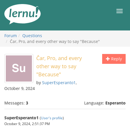
Skip
to
Men
the
content
Forum
Questions
Ĉar, Pro, and every other way to say "Because"
Ĉar, Pro, and every
Reply
other way to say
"Because"
by
SuperEsperanto1
,
October 9, 2024
Messages:
3
Language:
Esperanto
SuperEsperanto1
(
User's profile
)
October 9, 2024, 2:51:37 PM