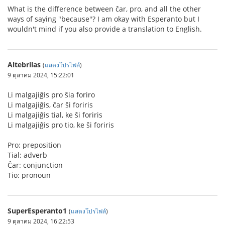
What is the difference between ĉar, pro, and all the other
ways of saying "because"? I am okay with Esperanto but I
wouldn't mind if you also provide a translation to English.
Altebrilas
(
แสดงโปรไฟล์
)
9 ตุลาคม 2024, 15:22:01
Li malgajiĝis pro ŝia foriro
Li malgajiĝis, ĉar ŝi foriris
Li malgajiĝis tial, ke ŝi foriris
Li malgajiĝis pro tio, ke ŝi foriris
Pro: preposition
Tial: adverb
Ĉar: conjunction
Tio: pronoun
SuperEsperanto1
(
แสดงโปรไฟล์
)
9 ตุลาคม 2024, 16:22:53