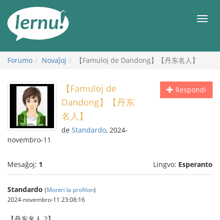
Al
la
Men
enhavo
Forumo
Novaĵoj
【Famuloj de Dandong】【丹东名人】
【Famuloj de
Respondi
Dandong】【丹东
名人】
de
Standardo
, 2024-
novembro-11
Mesaĝoj:
1
Lingvo:
Esperanto
Standardo
(
Montri la profilon
)
2024-novembro-11 23:08:16
【丹东名人 2】