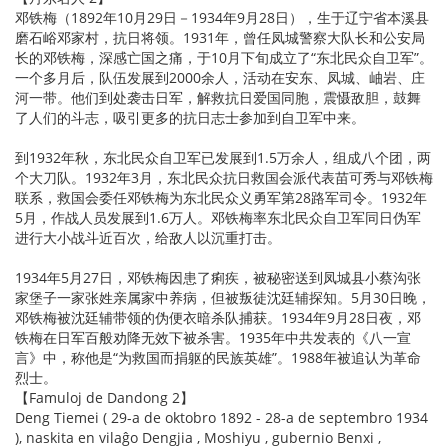
邓铁梅（1892年10月29日－1934年9月28日），生于辽宁省本溪县
磨石峪邓家村，抗日将领。1931年，曾任凤城警察大队长和公安局
长的邓铁梅，深感亡国之痛，于10月下旬成立了“东北民众自卫军”。
一个多月后，队伍发展到2000余人，活动在安东、凤城、岫岩、庄
河一带。他们到处袭击日军，解救抗日爱国同胞，震慑敌胆，鼓舞
了人们的斗志，吸引更多的抗日志士参加到自卫军中来。
到1932年秋，东北民众自卫军已发展到1.5万余人，组成八个团，两
个大刀队。1932年3月，东北民众抗日救国会派代表苗可秀与邓铁梅
联系，救国会委任邓铁梅为东北民众义勇军第28路军司令。1932年
5月，作战人员发展到1.6万人。邓铁梅率东北民众自卫军同日伪军
进行大小战斗近百次，给敌人以沉重打击。
1934年5月27日，邓铁梅因患了痢疾，被秘密送到凤城县小蔡沟张
家堡子一家张姓亲属家中养病，但被叛徒沈廷辅探知。5月30日晚，
邓铁梅被沈廷辅带领的伪便衣暗杀队捕获。1934年9月28日夜，邓
铁梅在日军百般劝降无效下被杀害。1935年中共发表的《八一宣
言》中，称他是“为救国而捐躯的民族英雄”。1988年被追认为革命
烈士。
【Famuloj de Dandong 2】
Deng Tiemei ( 29-a de oktobro 1892 - 28-a de septembro 1934
), naskita en vilaĝo Dengjia , Moshiyu , gubernio Benxi ,