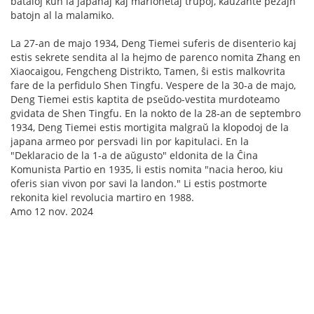
bataloj kun la japanaj kaj marionetaj trupoj, kaŭzante pezajn
batojn al la malamiko.
La 27-an de majo 1934, Deng Tiemei suferis de disenterio kaj
estis sekrete sendita al la hejmo de parenco nomita Zhang en
Xiaocaigou, Fengcheng Distrikto, Tamen, ŝi estis malkovrita
fare de la perfidulo Shen Tingfu. Vespere de la 30-a de majo,
Deng Tiemei estis kaptita de pseŭdo-vestita murdoteamo
gvidata de Shen Tingfu. En la nokto de la 28-an de septembro
1934, Deng Tiemei estis mortigita malgraŭ la klopodoj de la
japana armeo por persvadi lin por kapitulaci. En la
"Deklaracio de la 1-a de aŭgusto" eldonita de la Ĉina
Komunista Partio en 1935, li estis nomita "nacia heroo, kiu
oferis sian vivon por savi la landon." Li estis postmorte
rekonita kiel revolucia martiro en 1988.
Amo 12 nov. 2024