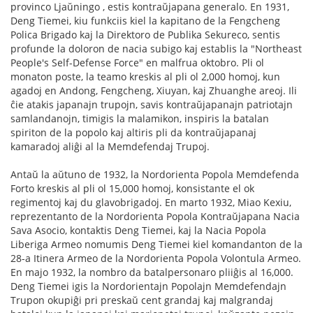
provinco Ljaŭningo , estis kontraŭjapana generalo. En 1931,
Deng Tiemei, kiu funkciis kiel la kapitano de la Fengcheng
Polica Brigado kaj la Direktoro de Publika Sekureco, sentis
profunde la doloron de nacia subigo kaj establis la "Northeast
People's Self-Defense Force" en malfrua oktobro. Pli ol
monaton poste, la teamo kreskis al pli ol 2,000 homoj, kun
agadoj en Andong, Fengcheng, Xiuyan, kaj Zhuanghe areoj. Ili
ĉie atakis japanajn trupojn, savis kontraŭjapanajn patriotajn
samlandanojn, timigis la malamikon, inspiris la batalan
spiriton de la popolo kaj altiris pli da kontraŭjapanaj
kamaradoj aliĝi al la Memdefendaj Trupoj.
Antaŭ la aŭtuno de 1932, la Nordorienta Popola Memdefenda
Forto kreskis al pli ol 15,000 homoj, konsistante el ok
regimentoj kaj du glavobrigadoj. En marto 1932, Miao Kexiu,
reprezentanto de la Nordorienta Popola Kontraŭjapana Nacia
Sava Asocio, kontaktis Deng Tiemei, kaj la Nacia Popola
Liberiga Armeo nomumis Deng Tiemei kiel komandanton de la
28-a Itinera Armeo de la Nordorienta Popola Volontula Armeo.
En majo 1932, la nombro da batalpersonaro pliiĝis al 16,000.
Deng Tiemei igis la Nordorientajn Popolajn Memdefendajn
Trupon okupiĝi pri preskaŭ cent grandaj kaj malgrandaj