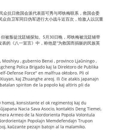
东北民众抗日救国会派代表苗可秀与邓铁梅联系，救国会委
东北民众自卫军同日伪军进行大小战斗近百次，给敌人以沉重
，但被叛徒沈廷辅探知。5月30日晚，邓铁梅被沈廷辅带
共发表的《八一宣言》中，称他是“为救国而捐躯的民族英
, Moshiyu , gubernio Benxi , provinco Ljaŭningo ,
ngcheng Polica Brigado kaj la Direktoro de Publika
elf-Defense Force" en malfrua oktobro. Pli ol
iuyan, kaj Zhuanghe areoj. Ili ĉie atakis japanajn
atalan spiriton de la popolo kaj altiris pli da
 homoj, konsistante el ok regimentoj kaj du
aŭjapana Nacia Sava Asocio, kontaktis Deng Tiemei,
inera Armeo de la Nordorienta Popola Volontula
la Nordorientajn Popolajn Memdefendajn Trupon
poj, kaŭzante pezajn batojn al la malamiko.