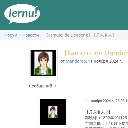
К
содержанию
Форум
Новости
【Famuloj de Dandong】【丹东名人】
【Famuloj de Da
от
Standardo
, 11 ноября 2024 г.
Сообщений:
1
11 ноября 2024 г., 23:08:1
【丹东名人 2】
邓铁梅（1892年10月
亡国之痛，于10月下旬