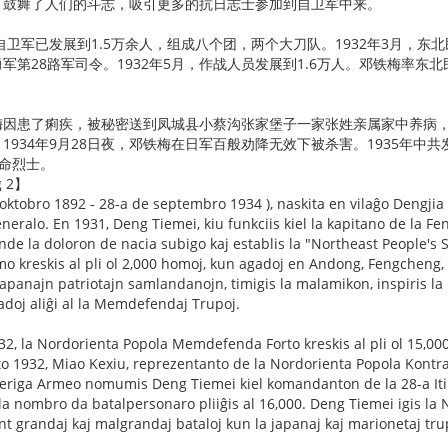
，鼓舞了人们的斗志，吸引更多的抗日志士参加到自卫军中来。
众自卫军已发展到1.5万余人，组成八个团，两个大刀队。1932年3月，
军第28路军司令。1932年5月，作战人员发展到1.6万人。邓铁梅率
邓铁梅因患了痢疾，被秘密送到凤城县小蔡沟张家堡子一家张姓亲属家中养病
1934年9月28日夜，邓铁梅在日军百般劝降无效下被杀害。1935年中
革命烈士。
g 2】
oktobro 1892 - 28-a de septembro 1934 ), naskita en vilaĝo Dengjia 
neralo. En 1931, Deng Tiemei, kiu funkciis kiel la kapitano de la Fe
nde la doloron de nacia subigo kaj establis la "Northeast People's S
o kreskis al pli ol 2,000 homoj, kun agadoj en Andong, Fengcheng, X
apanajn patriotajn samlandanojn, timigis la malamikon, inspiris la b
doj aliĝi al la Memdefendaj Trupoj.
2, la Nordorienta Popola Memdefenda Forto kreskis al pli ol 15,000
to 1932, Miao Kexiu, reprezentanto de la Nordorienta Popola Kontr
iberiga Armeo nomumis Deng Tiemei kiel komandanton de la 28-a It
la nombro da batalpersonaro pliiĝis al 16,000. Deng Tiemei igis 
nt grandaj kaj malgrandaj bataloj kun la japanaj kaj marionetaj tru