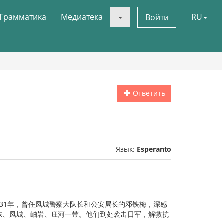
Грамматика
Медиатека
RU
Войти
Ответить
Язык:
Esperanto
。1931年，曾任凤城警察大队长和公安局长的邓铁梅，深感
安东、凤城、岫岩、庄河一带。他们到处袭击日军，解救抗