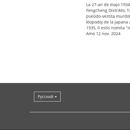
La 27-an de majo 1934,
Fengcheng Distrikto, T
pseŭdo-vestita murdot
klopodoj de la japana 
1935, li estis nomita "
Amo 12 nov. 2024
Русский