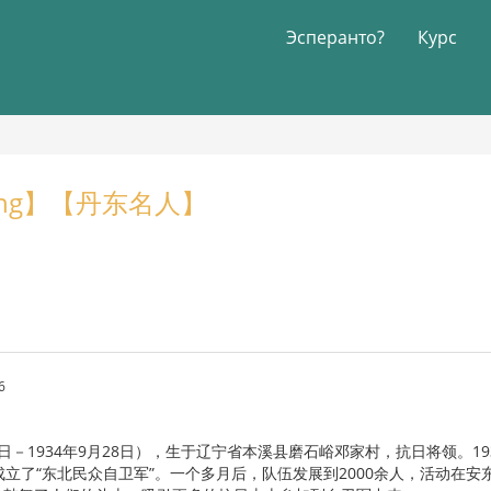
Эсперанто?
Курс
ndong】【丹东名人】
6
29日－1934年9月28日），生于辽宁省本溪县磨石峪邓家村，抗日将领
成立了“东北民众自卫军”。一个多月后，队伍发展到2000余人，活动在