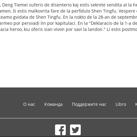
 Deng Tiemei suferis de disenterio kaj estis sekrete sendita al la
amen, ŝi estis malkovrita fare de la perfidulo Shen Tingfu. Vespere 
eamo gvidata de Shen Tingfu. En la nokto de la 28-an de septembro
armeo por persvadi lin por kapitulaci. En la "Deklaracio de la 1-a 
nacia heroo, kiu oferis sian vivon por savi la landon." Li estis pos
О нас
Команда
Поддержите нас
Libro