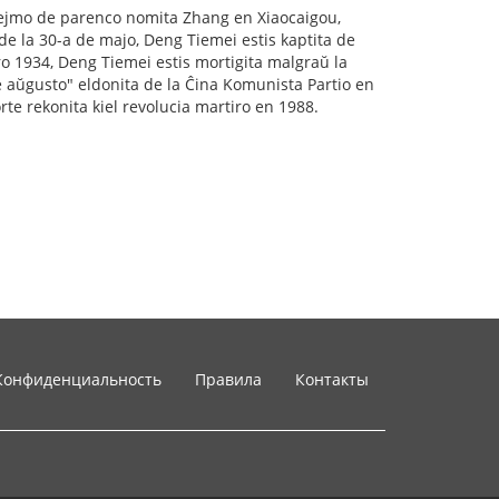
 hejmo de parenco nomita Zhang en Xiaocaigou,
de la 30-a de majo, Deng Tiemei estis kaptita de
 1934, Deng Tiemei estis mortigita malgraŭ la
de aŭgusto" eldonita de la Ĉina Komunista Partio en
tmorte rekonita kiel revolucia martiro en 1988.
Конфиденциальность
Правила
Контакты