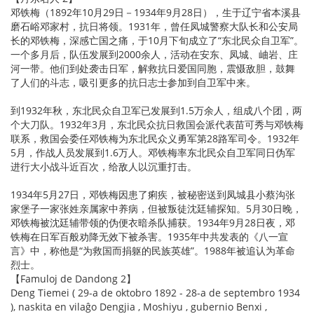
邓铁梅（1892年10月29日－1934年9月28日），生于辽宁省本溪县
磨石峪邓家村，抗日将领。1931年，曾任凤城警察大队长和公安局
长的邓铁梅，深感亡国之痛，于10月下旬成立了“东北民众自卫军”。
一个多月后，队伍发展到2000余人，活动在安东、凤城、岫岩、庄
河一带。他们到处袭击日军，解救抗日爱国同胞，震慑敌胆，鼓舞
了人们的斗志，吸引更多的抗日志士参加到自卫军中来。
到1932年秋，东北民众自卫军已发展到1.5万余人，组成八个团，两
个大刀队。1932年3月，东北民众抗日救国会派代表苗可秀与邓铁梅
联系，救国会委任邓铁梅为东北民众义勇军第28路军司令。1932年
5月，作战人员发展到1.6万人。邓铁梅率东北民众自卫军同日伪军
进行大小战斗近百次，给敌人以沉重打击。
1934年5月27日，邓铁梅因患了痢疾，被秘密送到凤城县小蔡沟张
家堡子一家张姓亲属家中养病，但被叛徒沈廷辅探知。5月30日晚，
邓铁梅被沈廷辅带领的伪便衣暗杀队捕获。1934年9月28日夜，邓
铁梅在日军百般劝降无效下被杀害。1935年中共发表的《八一宣
言》中，称他是“为救国而捐躯的民族英雄”。1988年被追认为革命
烈士。
【Famuloj de Dandong 2】
Deng Tiemei ( 29-a de oktobro 1892 - 28-a de septembro 1934
), naskita en vilaĝo Dengjia , Moshiyu , gubernio Benxi ,