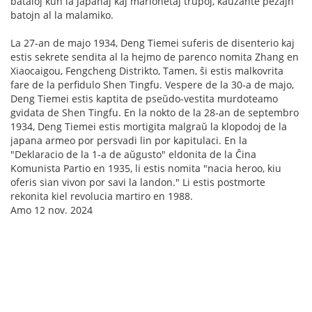
bataloj kun la japanaj kaj marionetaj trupoj, kaŭzante pezajn
batojn al la malamiko.
La 27-an de majo 1934, Deng Tiemei suferis de disenterio kaj
estis sekrete sendita al la hejmo de parenco nomita Zhang en
Xiaocaigou, Fengcheng Distrikto, Tamen, ŝi estis malkovrita
fare de la perfidulo Shen Tingfu. Vespere de la 30-a de majo,
Deng Tiemei estis kaptita de pseŭdo-vestita murdoteamo
gvidata de Shen Tingfu. En la nokto de la 28-an de septembro
1934, Deng Tiemei estis mortigita malgraŭ la klopodoj de la
japana armeo por persvadi lin por kapitulaci. En la
"Deklaracio de la 1-a de aŭgusto" eldonita de la Ĉina
Komunista Partio en 1935, li estis nomita "nacia heroo, kiu
oferis sian vivon por savi la landon." Li estis postmorte
rekonita kiel revolucia martiro en 1988.
Amo 12 nov. 2024