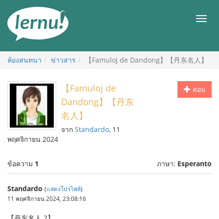
ไป
ยัง
เมนู
สารบัญ
ห้องสนทนา
ข่าวสาร
【Famuloj de Dandong】【丹东名人】
【Famuloj de
ตอบ
Dandong】【丹东
名人】
จาก
Standardo
, 11
พฤศจิกายน 2024
ข้อความ
1
ภาษา:
Esperanto
Standardo
(
แสดงโปรไฟล์
)
11 พฤศจิกายน 2024, 23:08:16
【丹东名人 2】