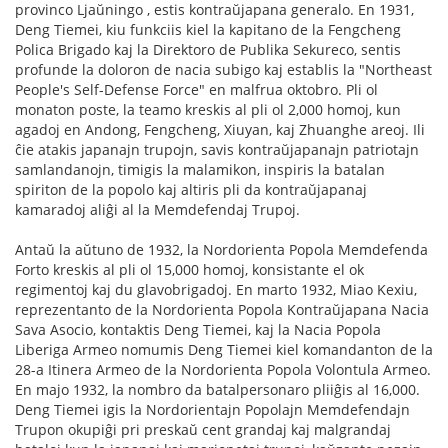
provinco Ljaŭningo , estis kontraŭjapana generalo. En 1931,
Deng Tiemei, kiu funkciis kiel la kapitano de la Fengcheng
Polica Brigado kaj la Direktoro de Publika Sekureco, sentis
profunde la doloron de nacia subigo kaj establis la "Northeast
People's Self-Defense Force" en malfrua oktobro. Pli ol
monaton poste, la teamo kreskis al pli ol 2,000 homoj, kun
agadoj en Andong, Fengcheng, Xiuyan, kaj Zhuanghe areoj. Ili
ĉie atakis japanajn trupojn, savis kontraŭjapanajn patriotajn
samlandanojn, timigis la malamikon, inspiris la batalan
spiriton de la popolo kaj altiris pli da kontraŭjapanaj
kamaradoj aliĝi al la Memdefendaj Trupoj.
Antaŭ la aŭtuno de 1932, la Nordorienta Popola Memdefenda
Forto kreskis al pli ol 15,000 homoj, konsistante el ok
regimentoj kaj du glavobrigadoj. En marto 1932, Miao Kexiu,
reprezentanto de la Nordorienta Popola Kontraŭjapana Nacia
Sava Asocio, kontaktis Deng Tiemei, kaj la Nacia Popola
Liberiga Armeo nomumis Deng Tiemei kiel komandanton de la
28-a Itinera Armeo de la Nordorienta Popola Volontula Armeo.
En majo 1932, la nombro da batalpersonaro pliiĝis al 16,000.
Deng Tiemei igis la Nordorientajn Popolajn Memdefendajn
Trupon okupiĝi pri preskaŭ cent grandaj kaj malgrandaj