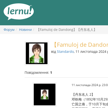
До
змісту
Форум
Новини
【Famuloj de Dandong】【丹东名人】
【Famuloj de Da
від
Standardo
, 11 листопада 2024 
Повідомлення:
1
11 листопада 2024 р. 23:0
【丹东名人 2】
邓铁梅（1892年10月
亡国之痛，于10月下旬