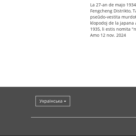
La 27-an de majo 1934,
Fengcheng Distrikto, T
pseŭdo-vestita murdot
klopodoj de la japana 
1935, li estis nomita "
Amo 12 nov. 2024
Українська