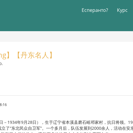
Есперанто?
Курс
ndong】【丹东名人】
р.
8:16
29日－1934年9月28日），生于辽宁省本溪县磨石峪邓家村，抗日将领
成立了“东北民众自卫军”。一个多月后，队伍发展到2000余人，活动在