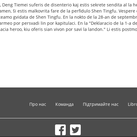
 Deng Tiemei suferis de disenterio kaj estis sekrete sendita al la
amen, ŝi estis malkovrita fare de la perfidulo Shen Tingfu. Vespere 
eamo gvidata de Shen Tingfu. En la nokto de la 28-an de septembro
armeo por persvadi lin por kapitulaci. En la "Deklaracio de la 1-a 
nacia heroo, kiu oferis sian vivon por savi la landon." Li estis pos
Про нас
Команда
Підтримайте нас
Libr