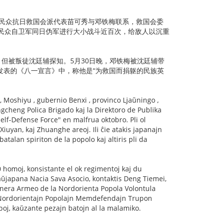
东北民众抗日救国会派代表苗可秀与邓铁梅联系，救国会委
东北民众自卫军同日伪军进行大小战斗近百次，给敌人以沉重
，但被叛徒沈廷辅探知。5月30日晚，邓铁梅被沈廷辅带
共发表的《八一宣言》中，称他是“为救国而捐躯的民族英
, Moshiyu , gubernio Benxi , provinco Ljaŭningo ,
ngcheng Polica Brigado kaj la Direktoro de Publika
elf-Defense Force" en malfrua oktobro. Pli ol
iuyan, kaj Zhuanghe areoj. Ili ĉie atakis japanajn
atalan spiriton de la popolo kaj altiris pli da
 homoj, konsistante el ok regimentoj kaj du
aŭjapana Nacia Sava Asocio, kontaktis Deng Tiemei,
inera Armeo de la Nordorienta Popola Volontula
la Nordorientajn Popolajn Memdefendajn Trupon
poj, kaŭzante pezajn batojn al la malamiko.