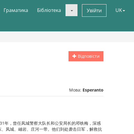
Граматика
Бібліотека
UK
Увійти
Відповісти
Мова:
Esperanto
。1931年，曾任凤城警察大队长和公安局长的邓铁梅，深感
安东、凤城、岫岩、庄河一带。他们到处袭击日军，解救抗