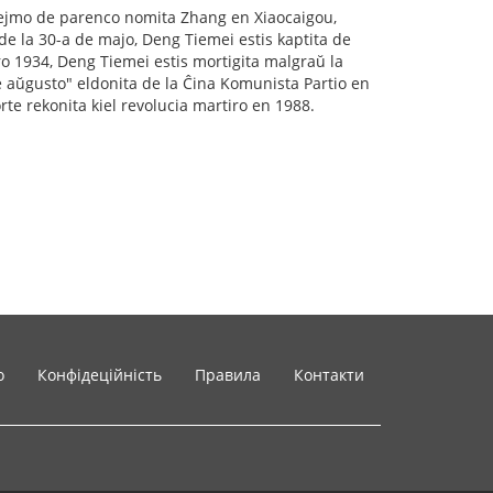
 hejmo de parenco nomita Zhang en Xiaocaigou,
de la 30-a de majo, Deng Tiemei estis kaptita de
 1934, Deng Tiemei estis mortigita malgraŭ la
de aŭgusto" eldonita de la Ĉina Komunista Partio en
tmorte rekonita kiel revolucia martiro en 1988.
o
Конфідеційність
Правила
Контакти