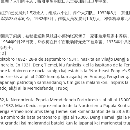
，鼓舞了人们的斗志，吸引更多的抗日志士参加到自卫军中来。
众自卫军已发展到1.5万余人，组成八个团，两个大刀队。1932年3月，
军第28路军司令。1932年5月，作战人员发展到1.6万人。邓铁梅率
邓铁梅因患了痢疾，被秘密送到凤城县小蔡沟张家堡子一家张姓亲属家中养病
1934年9月28日夜，邓铁梅在日军百般劝降无效下被杀害。1935年中
革命烈士。
g 2】
oktobro 1892 - 28-a de septembro 1934 ), naskita en vilaĝo Dengjia 
neralo. En 1931, Deng Tiemei, kiu funkciis kiel la kapitano de la Fe
nde la doloron de nacia subigo kaj establis la "Northeast People's S
o kreskis al pli ol 2,000 homoj, kun agadoj en Andong, Fengcheng, X
apanajn patriotajn samlandanojn, timigis la malamikon, inspiris la b
doj aliĝi al la Memdefendaj Trupoj.
2, la Nordorienta Popola Memdefenda Forto kreskis al pli ol 15,000
to 1932, Miao Kexiu, reprezentanto de la Nordorienta Popola Kontr
iberiga Armeo nomumis Deng Tiemei kiel komandanton de la 28-a It
la nombro da batalpersonaro pliiĝis al 16,000. Deng Tiemei igis 
nt grandaj kaj malgrandaj bataloj kun la japanaj kaj marionetaj tru