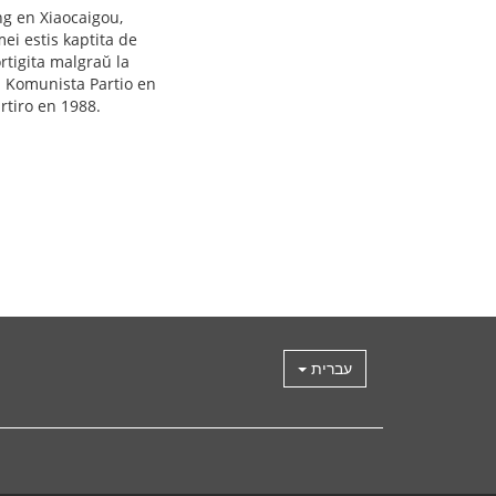
ng en Xiaocaigou,
ei estis kaptita de
tigita malgraŭ la
na Komunista Partio en
 martiro en 1988.
עברית