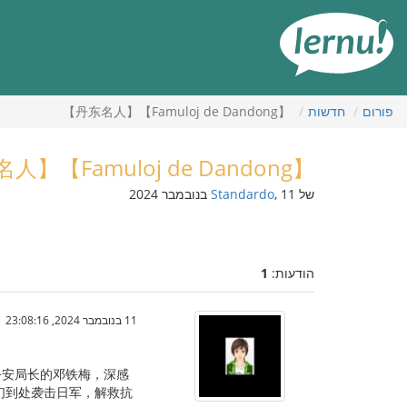
תוכן
עניינים
פורום
חדשות
【Famuloj de Dandong】【丹东名人】
【Famuloj de Dandong】【丹东名人】
של
, 11 בנובמבר 2024
Standardo
הודעות:
1
11 בנובמבר 2024, 23:08:16
和公安局长的邓铁梅，深感
他们到处袭击日军，解救抗