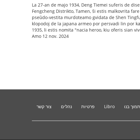
La 27-an de majo 1934, Deng Tiemei suferis de dise
Fengcheng Distrikto, Tamen, ŝi estis malkovrita fare
pseŭdo-vestita murdoteamo gvidata de Shen Tingfu.
klopodoj de la japana armeo por persvadi lin por ka
1935, li estis nomita "nacia heroo, kiu oferis sian v
Amo 12 nov. 2024
מוך בנו
Libro
פרטיות
נהלים
צור קשר