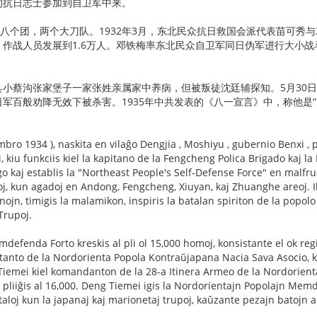
的抗日志士参加到自卫军中来。
组成八个团，两个大刀队。1932年3月，东北民众抗日救国会派代表苗可秀
月，作战人员发展到1.6万人。邓铁梅率东北民众自卫军同日伪军进行大小
城县小蔡沟张家堡子一家张姓亲属家中养病，但被叛徒沈廷辅探知。5月30
在日军百般劝降无效下被杀害。1935年中共发表的《八一宣言》中，称他是
bro 1934 ), naskita en vilaĝo Dengjia , Moshiyu , gubernio Benxi , 
kiu funkciis kiel la kapitano de la Fengcheng Polica Brigado kaj la
 kaj establis la "Northeast People's Self-Defense Force" en malfrua
oj, kun agadoj en Andong, Fengcheng, Xiuyan, kaj Zhuanghe areoj. Il
n, timigis la malamikon, inspiris la batalan spiriton de la popolo k
Trupoj.
efenda Forto kreskis al pli ol 15,000 homoj, konsistante el ok reg
tanto de la Nordorienta Popola Kontraŭjapana Nacia Sava Asocio, k
iemei kiel komandanton de la 28-a Itinera Armeo de la Nordorient
pliiĝis al 16,000. Deng Tiemei igis la Nordorientajn Popolajn Me
aloj kun la japanaj kaj marionetaj trupoj, kaŭzante pezajn batojn a