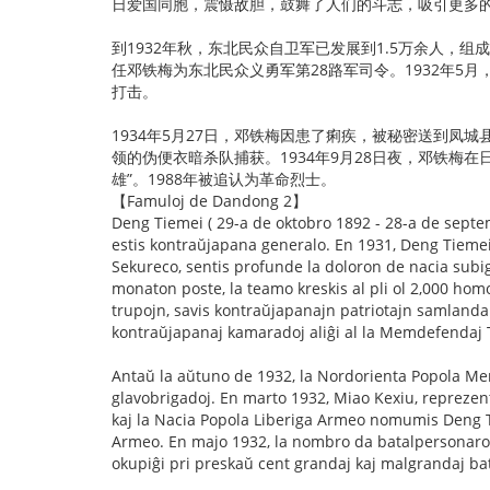
日爱国同胞，震慑敌胆，鼓舞了人们的斗志，吸引更多
到1932年秋，东北民众自卫军已发展到1.5万余人，
任邓铁梅为东北民众义勇军第28路军司令。1932年5
打击。
1934年5月27日，邓铁梅因患了痢疾，被秘密送到凤
领的伪便衣暗杀队捕获。1934年9月28日夜，邓铁梅
雄”。1988年被追认为革命烈士。
【Famuloj de Dandong 2】
Deng Tiemei ( 29-a de oktobro 1892 - 28-a de septem
estis kontraŭjapana generalo. En 1931, Deng Tiemei, 
Sekureco, sentis profunde la doloron de nacia subigo
monaton poste, la teamo kreskis al pli ol 2,000 hom
trupojn, savis kontraŭjapanajn patriotajn samlandanoj
kontraŭjapanaj kamaradoj aliĝi al la Memdefendaj 
Antaŭ la aŭtuno de 1932, la Nordorienta Popola Memd
glavobrigadoj. En marto 1932, Miao Kexiu, reprezen
kaj la Nacia Popola Liberiga Armeo nomumis Deng T
Armeo. En majo 1932, la nombro da batalpersonaro 
okupiĝi pri preskaŭ cent grandaj kaj malgrandaj bat