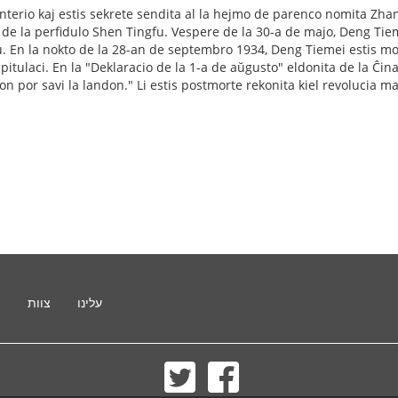
nterio kaj estis sekrete sendita al la hejmo de parenco nomita Zha
 de la perfidulo Shen Tingfu. Vespere de la 30-a de majo, Deng Tiem
 En la nokto de la 28-an de septembro 1934, Deng Tiemei estis mor
pitulaci. En la "Deklaracio de la 1-a de aŭgusto" eldonita de la Ĉi
ivon por savi la landon." Li estis postmorte rekonita kiel revolucia
עלינו
צוות
ת