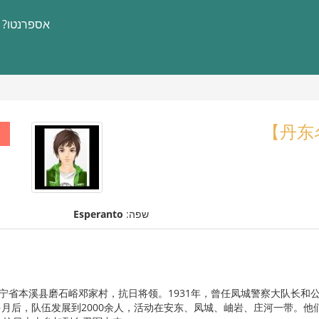
אספרנטו?
שפה:
Esperanto
，生于辽宁省本溪县磨石峪邓家村，抗日将领。1931年，曾任凤城警察大队长
多月后，队伍发展到2000余人，活动在安东、凤城、岫岩、庄河一带。