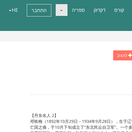
קורס
דקדוק
ספריה
HE
התחבר
להגיב
【丹东名人 2】
邓铁梅（1892年10月29日－1934年9月28日）
亡国之痛，于10月下旬成立了“东北民众自卫军”。一个