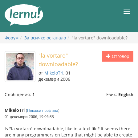
Към
съдържанието
Мен
Форум
За всичко останало
"la vortaro" downloadable?
"la vortaro"
Отговор
downloadable?
от
MikeloTri
, 01
декември 2006
Съобщения:
1
Език:
English
MikeloTri
(
Покажи профила
)
01 декември 2006, 19:06:33
Is "la vortaro" downloadable, like in a text file? It seems there
are many programmers on Lernu that might be able to create