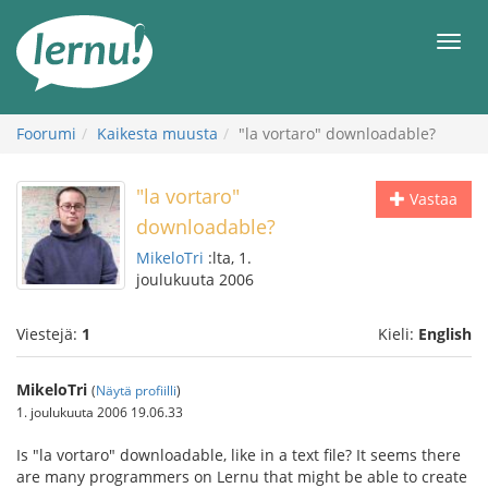
Tästä
sisältöön
Men
Foorumi
Kaikesta muusta
"la vortaro" downloadable?
"la vortaro"
Vastaa
downloadable?
MikeloTri
:lta, 1.
joulukuuta 2006
Viestejä:
1
Kieli:
English
MikeloTri
(
Näytä profiilli
)
1. joulukuuta 2006 19.06.33
Is "la vortaro" downloadable, like in a text file? It seems there
are many programmers on Lernu that might be able to create