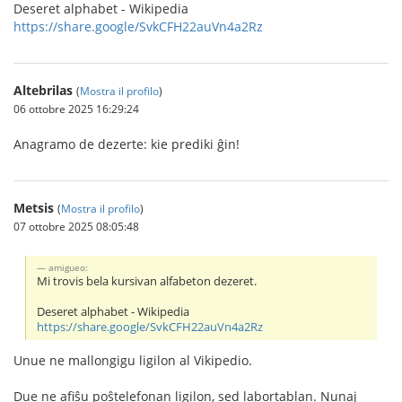
Deseret alphabet - Wikipedia
https://share.google/SvkCFH22auVn4a2Rz
Altebrilas
(
Mostra il profilo
)
06 ottobre 2025 16:29:24
Anagramo de dezerte: kie prediki ĝin!
Metsis
(
Mostra il profilo
)
07 ottobre 2025 08:05:48
amigueo:
Mi trovis bela kursivan alfabeton dezeret.
Deseret alphabet - Wikipedia
https://share.google/SvkCFH22auVn4a2Rz
Unue ne mallongigu ligilon al Vikipedio.
Due ne afiŝu poŝtelefonan ligilon, sed labortablan. Nunaj