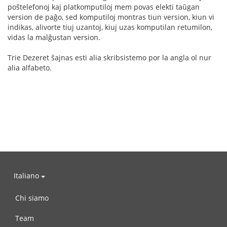
poŝtelefonoj kaj platkomputiloj mem povas elekti taŭgan
version de paĝo, sed komputiloj montras tiun version, kiun vi
indikas, alivorte tiuj uzantoj, kiuj uzas komputilan retumilon,
vidas la malĝustan version.
Trie Dezeret ŝajnas esti alia skribsistemo por la angla ol nur
alia alfabeto.
Italiano
Chi siamo
Team