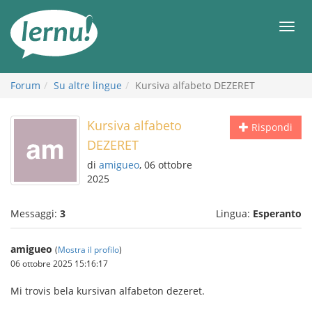
Vai
all’indice
Men
Forum
Su altre lingue
Kursiva alfabeto DEZERET
Kursiva alfabeto
Rispondi
DEZERET
di
amigueo
, 06 ottobre
2025
Messaggi:
3
Lingua:
Esperanto
amigueo
(
Mostra il profilo
)
06 ottobre 2025 15:16:17
Mi trovis bela kursivan alfabeton dezeret.