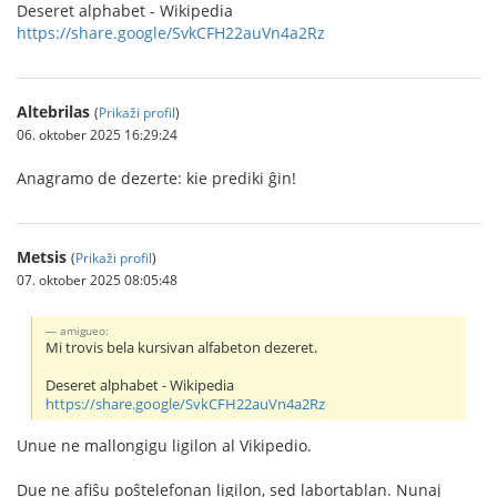
Deseret alphabet - Wikipedia
https://share.google/SvkCFH22auVn4a2Rz
Altebrilas
(
Prikaži profil
)
06. oktober 2025 16:29:24
Anagramo de dezerte: kie prediki ĝin!
Metsis
(
Prikaži profil
)
07. oktober 2025 08:05:48
amigueo:
Mi trovis bela kursivan alfabeton dezeret.
Deseret alphabet - Wikipedia
https://share.google/SvkCFH22auVn4a2Rz
Unue ne mallongigu ligilon al Vikipedio.
Due ne afiŝu poŝtelefonan ligilon, sed labortablan. Nunaj