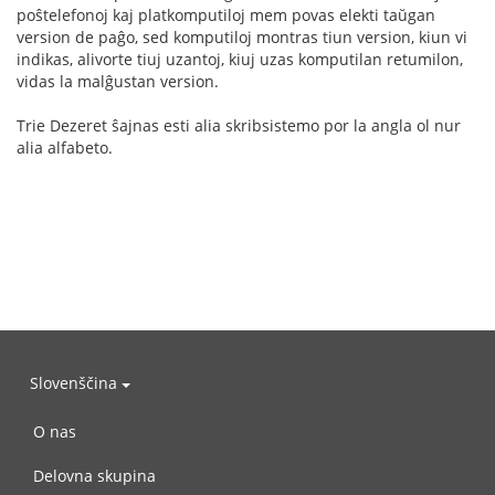
poŝtelefonoj kaj platkomputiloj mem povas elekti taŭgan
version de paĝo, sed komputiloj montras tiun version, kiun vi
indikas, alivorte tiuj uzantoj, kiuj uzas komputilan retumilon,
vidas la malĝustan version.
Trie Dezeret ŝajnas esti alia skribsistemo por la angla ol nur
alia alfabeto.
Slovenščina
O nas
Delovna skupina