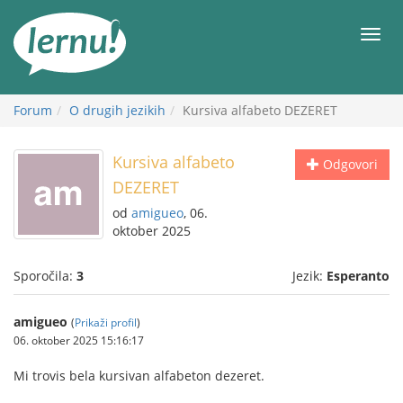
K
vsebini
Meni
Forum
O drugih jezikih
Kursiva alfabeto DEZERET
Kursiva alfabeto
Odgovori
DEZERET
od
amigueo
, 06.
oktober 2025
Sporočila:
3
Jezik:
Esperanto
amigueo
(
Prikaži profil
)
06. oktober 2025 15:16:17
Mi trovis bela kursivan alfabeton dezeret.