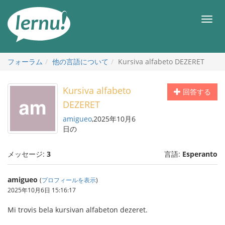
目
次
メ
へ
ニ
ュ
ー
フォーラム
他の言語について
Kursiva alfabeto DEZERET
Kursiva alfabeto
回答する
DEZERET
amigueo
,2025年10月6
日の
メッセージ:
3
言語:
Esperanto
amigueo
(
プロフィールを表示
)
2025年10月6日 15:16:17
Mi trovis bela kursivan alfabeton dezeret.