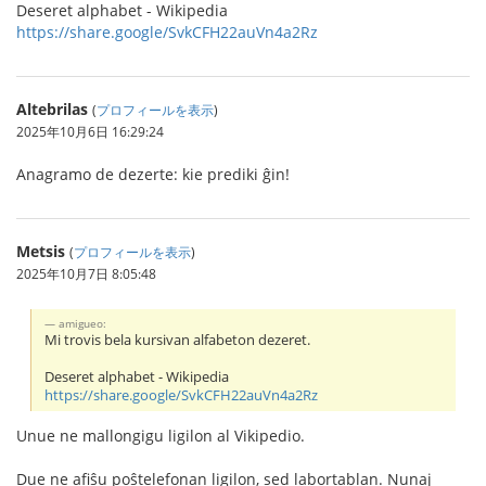
Deseret alphabet - Wikipedia
https://share.google/SvkCFH22auVn4a2Rz
Altebrilas
(
プロフィールを表示
)
2025年10月6日 16:29:24
Anagramo de dezerte: kie prediki ĝin!
Metsis
(
プロフィールを表示
)
2025年10月7日 8:05:48
amigueo:
Mi trovis bela kursivan alfabeton dezeret.
Deseret alphabet - Wikipedia
https://share.google/SvkCFH22auVn4a2Rz
Unue ne mallongigu ligilon al Vikipedio.
Due ne afiŝu poŝtelefonan ligilon, sed labortablan. Nunaj