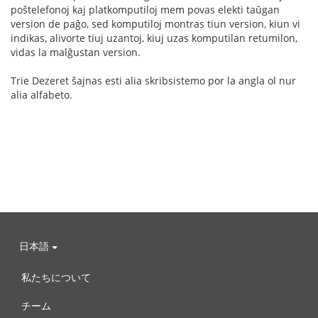
poŝtelefonoj kaj platkomputiloj mem povas elekti taŭgan
version de paĝo, sed komputiloj montras tiun version, kiun vi
indikas, alivorte tiuj uzantoj, kiuj uzas komputilan retumilon,
vidas la malĝustan version.
Trie Dezeret ŝajnas esti alia skribsistemo por la angla ol nur
alia alfabeto.
日本語
私たちについて
チーム