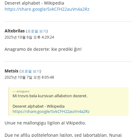
Deseret alphabet - Wikipedia
https://share.google/SvkCFH22auVn4a2Rz
Altebrilas
(
프로필 보기
)
2025년 10월 6일 오후 4:29:24
Anagramo de dezerte: kie prediki ĝin!
Metsis
(
프로필 보기
)
2025년 10월 7일 오전 8:05:48
amigueo:
Mi trovis bela kursivan alfabeton dezeret.
Deseret alphabet - Wikipedia
https://share.google/SvkCFH22auVn4a2Rz
Unue ne mallongigu ligilon al Vikipedio.
Due ne afiŝu poŝtelefonan ligilon, sed labortablan. Nunaj