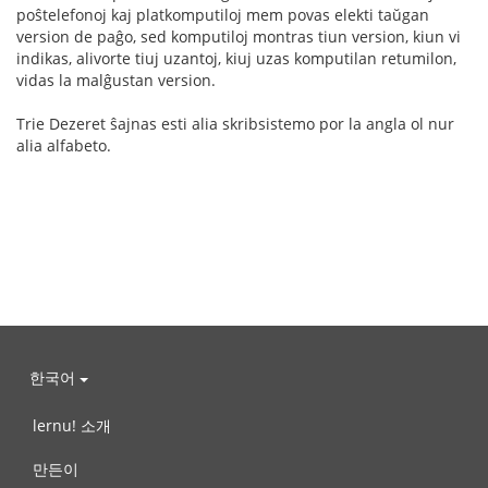
poŝtelefonoj kaj platkomputiloj mem povas elekti taŭgan
version de paĝo, sed komputiloj montras tiun version, kiun vi
indikas, alivorte tiuj uzantoj, kiuj uzas komputilan retumilon,
vidas la malĝustan version.
Trie Dezeret ŝajnas esti alia skribsistemo por la angla ol nur
alia alfabeto.
한국어
lernu! 소개
만든이