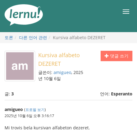
본
문
메
으
뉴
로
토론
다른 언어 관련
Kursiva alfabeto DEZERET
Kursiva alfabeto
댓글 쓰기
DEZERET
글쓴이:
amigueo
, 2025
년 10월 6일
글:
3
언어:
Esperanto
amigueo
(
프로필 보기
)
2025년 10월 6일 오후 3:16:17
Mi trovis bela kursivan alfabeton dezeret.