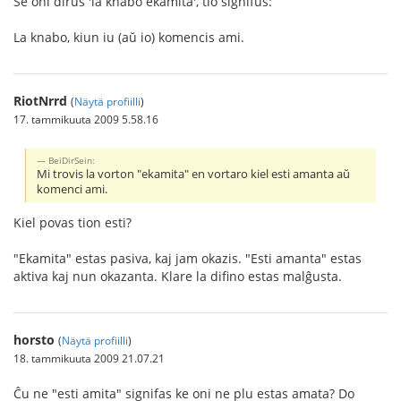
Se oni dirus 'la knabo ekamita', tio signifus:
La knabo, kiun iu (aŭ io) komencis ami.
RiotNrrd
(
Näytä profiilli
)
17. tammikuuta 2009 5.58.16
BeiDirSein:
Mi trovis la vorton "ekamita" en vortaro kiel esti amanta aŭ
komenci ami.
Kiel povas tion esti?
"Ekamita" estas pasiva, kaj jam okazis. "Esti amanta" estas
aktiva kaj nun okazanta. Klare la difino estas malĝusta.
horsto
(
Näytä profiilli
)
18. tammikuuta 2009 21.07.21
Ĉu ne "esti amita" signifas ke oni ne plu estas amata? Do