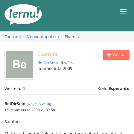
Tästä
sisältöön
Men
Foorumi
Neuvontapaikka
Ekamita
Ekamita
Vastaa
BeiDirSein
:lta, 15.
tammikuuta 2009
Viestejä:
4
Kieli:
Esperanto
BeiDirSein
(
Näytä profiilli
)
15. tammikuuta 2009 21.37.58
Saluton,
Mi trovis la vorton "ekamita" en vortaro kiel esti amanta aŭ