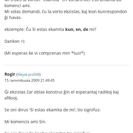
komenci ami.
Mi volas demandi, ĉu la vorto ekzistas, kaj kion kunrespondon
ĝi havas.
ekzemple: Ĉu ŝi estas ekamita
kun, en, de
mi?
Dankon =)
(Mi esperas ke vi comprenas min *tusi*)
Rogir
(
Näytä profiilli
)
15. tammikuuta 2009 21.49.45
Ĝi ekzistas ĉar eblas konstrui ĝin el esperantaj radikoj kaj
afiksoj.
Se oni dirus 'ŝi estas ekamita de mi', tio signifus:
Mi komencis ami ŝin.