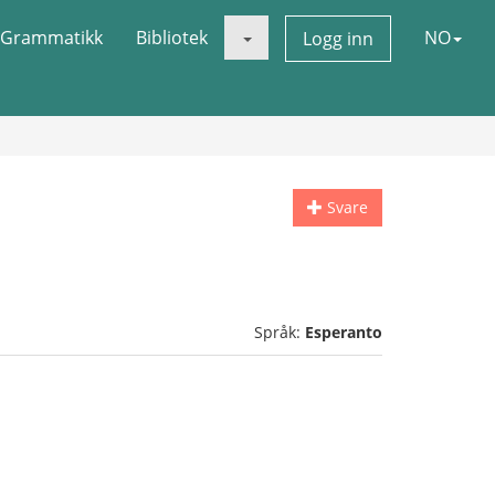
Grammatikk
Bibliotek
NO
Logg inn
Svare
Språk:
Esperanto