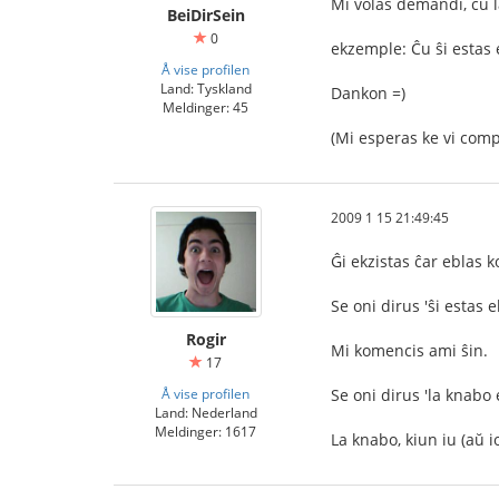
Mi volas demandi, ĉu l
BeiDirSein
0
ekzemple: Ĉu ŝi estas
Å vise profilen
Land: Tyskland
Dankon =)
Meldinger: 45
(Mi esperas ke vi com
2009 1 15 21:49:45
Ĝi ekzistas ĉar eblas k
Se oni dirus 'ŝi estas e
Rogir
Mi komencis ami ŝin.
17
Å vise profilen
Se oni dirus 'la knabo e
Land: Nederland
Meldinger: 1617
La knabo, kiun iu (aŭ 