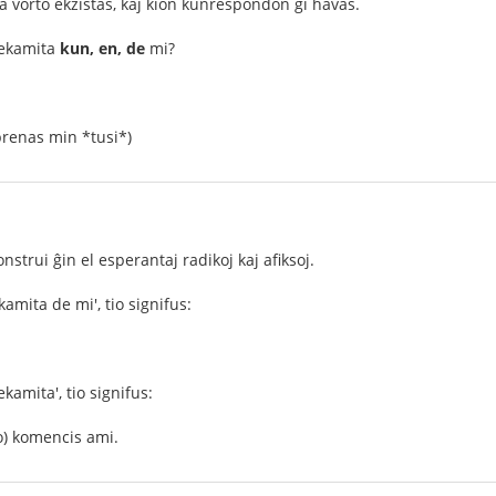
a vorto ekzistas, kaj kion kunrespondon ĝi havas.
 ekamita
kun, en, de
mi?
prenas min *tusi*)
onstrui ĝin el esperantaj radikoj kaj afiksoj.
kamita de mi', tio signifus:
kamita', tio signifus:
io) komencis ami.