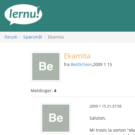
Til
innholdet
Forum
Spørsmål
Ekamita
Ekamita
fra
BeiDirSein
,2009 1 15
Meldinger:
4
2009 1 15 21:37:58
Saluton,
Mi trovis la vorton "e