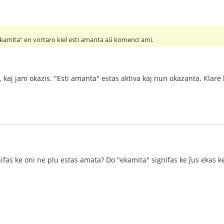
ekamita" en vortaro kiel esti amanta aŭ komenci ami.
 kaj jam okazis. "Esti amanta" estas aktiva kaj nun okazanta. Klare 
nifas ke oni ne plu estas amata? Do "ekamita" signifas ke ĵus ekas k