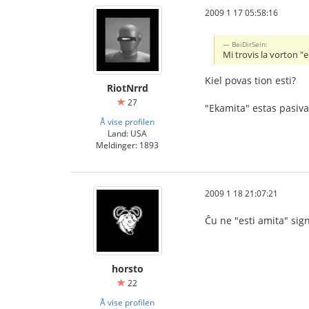
2009 1 17 05:58:16
BeiDirSein:
Mi trovis la vorton "
Kiel povas tion esti?
RiotNrrd
27
"Ekamita" estas pasiva,
Å vise profilen
Land: USA
Meldinger: 1893
2009 1 18 21:07:21
Ĉu ne "esti amita" sig
horsto
22
Å vise profilen