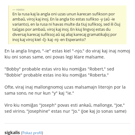
rosto:
En la rusa kaj la angla oni uzas unun karecan sufikson por
ambaŭ, viroj kaj inoj. En la angla tio estas sufikso -y (aŭ -ie
varianto), en la rusa ni havas multe da tiuj sufiksoj, sed ili ĉiuj
taŭgas por ambaŭ, viroj kaj inoj. En kiuj lingvoj estas du
diversaj karecaj sufiksoj aŭ iaj aliaj karecaj gramatikaĵoj por
inoj kaj viroj kiel -ĉj- kaj -nj- en Esperanto?
En la angla lingvo, "-ie" estas kiel "-njo," do viraj kaj inaj nomoj
kiu oni sonas same, oni povas legi klare malsame.
"Bobby" probable estas viro kiu nomiĝas "Robert," sed
"Bobbie" probable estas ino kiu nomiĝas "Roberta."
Ofte, viraj inaj mallongnomoj uzas malsamajn literojn por la
sama sono, ne nur kun "y" kaj "ie."
Viro kiu nomiĝas "Joseph" povas esti ankaŭ, mallonge, "Joe,"
sed virino, "Josephine" estas nur "Jo." (Joe kaj Jo sonas same)
sigkalis
(
Pokaż profil
)