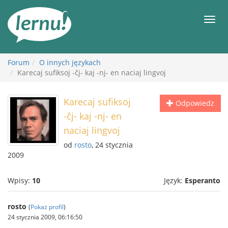
Więcej
Men
Forum
O innych językach
Karecaj sufiksoj -ĉj- kaj -nj- en naciaj lingvoj
Karecaj sufiksoj
Odpowiedz
-ĉj- kaj -nj- en
naciaj lingvoj
od
rosto
, 24 stycznia
2009
Wpisy:
10
Język:
Esperanto
rosto
(
Pokaż profil
)
24 stycznia 2009, 06:16:50