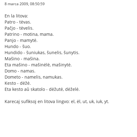
8 marca 2009, 08:50:59
En la litova:
Patro - tėvas.
Paĉjo - tėvelis.
Patrino - motina, mama.
Panjo - mamytė.
Hundo - šuo.
Hundido - šuniukas, šunelis, šunytis.
Maŝino - mašina.
Eta maŝino - mašinėlė, mašinytė.
Domo - namas.
Dometo - namelis, namukas.
Kesto - dėžė.
Eta kesto aŭ skatolo - dėžutė, dėželė.
Karecaj sufiksoj en litova lingvo: el, ėl, ut, uk, iuk, yt.