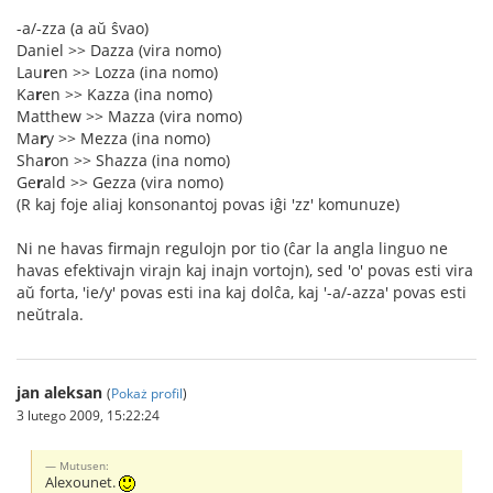
-a/-zza (a aŭ ŝvao)
Daniel >> Dazza (vira nomo)
Lau
r
en >> Lozza (ina nomo)
Ka
r
en >> Kazza (ina nomo)
Matthew >> Mazza (vira nomo)
Ma
r
y >> Mezza (ina nomo)
Sha
r
on >> Shazza (ina nomo)
Ge
r
ald >> Gezza (vira nomo)
(R kaj foje aliaj konsonantoj povas iĝi 'zz' komunuze)
Ni ne havas firmajn regulojn por tio (ĉar la angla linguo ne
havas efektivajn virajn kaj inajn vortojn), sed 'o' povas esti vira
aŭ forta, 'ie/y' povas esti ina kaj dolĉa, kaj '-a/-azza' povas esti
neŭtrala.
jan aleksan
(
Pokaż profil
)
3 lutego 2009, 15:22:24
Mutusen:
Alexounet.