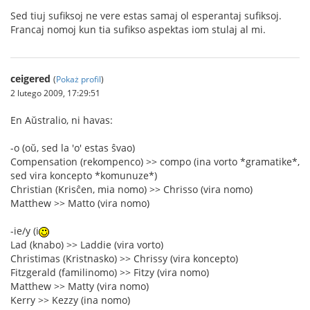
Sed tiuj sufiksoj ne vere estas samaj ol esperantaj sufiksoj.
Francaj nomoj kun tia sufikso aspektas iom stulaj al mi.
ceigered
(
Pokaż profil
)
2 lutego 2009, 17:29:51
En Aŭstralio, ni havas:
-o (oŭ, sed la 'o' estas ŝvao)
Compensation (rekompenco) >> compo (ina vorto *gramatike*,
sed vira koncepto *komunuze*)
Christian (Krisĉen, mia nomo) >> Chrisso (vira nomo)
Matthew >> Matto (vira nomo)
-ie/y (i
Lad (knabo) >> Laddie (vira vorto)
Christimas (Kristnasko) >> Chrissy (vira koncepto)
Fitzgerald (familinomo) >> Fitzy (vira nomo)
Matthew >> Matty (vira nomo)
Kerry >> Kezzy (ina nomo)