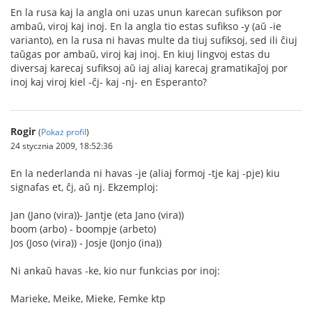
En la rusa kaj la angla oni uzas unun karecan sufikson por
ambaŭ, viroj kaj inoj. En la angla tio estas sufikso -y (aŭ -ie
varianto), en la rusa ni havas multe da tiuj sufiksoj, sed ili ĉiuj
taŭgas por ambaŭ, viroj kaj inoj. En kiuj lingvoj estas du
diversaj karecaj sufiksoj aŭ iaj aliaj karecaj gramatikaĵoj por
inoj kaj viroj kiel -ĉj- kaj -nj- en Esperanto?
Rogir
(
Pokaż profil
)
24 stycznia 2009, 18:52:36
En la nederlanda ni havas -je (aliaj formoj -tje kaj -pje) kiu
signafas et, ĉj, aŭ nj. Ekzemploj:
Jan (Jano (vira))- Jantje (eta Jano (vira))
boom (arbo) - boompje (arbeto)
Jos (Joso (vira)) - Josje (Jonjo (ina))
Ni ankaŭ havas -ke, kio nur funkcias por inoj:
Marieke, Meike, Mieke, Femke ktp