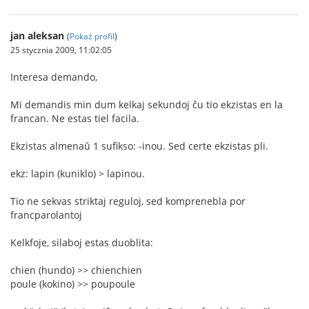
jan aleksan
(
Pokaż profil
)
25 stycznia 2009, 11:02:05
Interesa demando,
Mi demandis min dum kelkaj sekundoj ĉu tio ekzistas en la
francan. Ne estas tiel facila.
Ekzistas almenaŭ 1 sufikso: -inou. Sed certe ekzistas pli.
ekz: lapin (kuniklo) > lapinou.
Tio ne sekvas striktaj reguloj, sed komprenebla por
francparolantoj
Kelkfoje, silaboj estas duoblita:
chien (hundo) >> chienchien
poule (kokino) >> poupoule