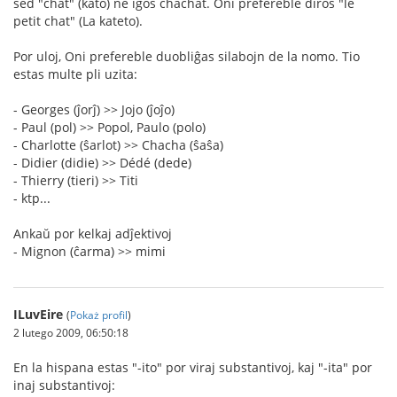
sed "chat" (kato) ne iĝos chachat. Oni prefereble diros "le
petit chat" (La kateto).
Por uloj, Oni prefereble duobliĝas silabojn de la nomo. Tio
estas multe pli uzita:
- Georges (ĵorĵ) >> Jojo (ĵoĵo)
- Paul (pol) >> Popol, Paulo (polo)
- Charlotte (ŝarlot) >> Chacha (ŝaŝa)
- Didier (didie) >> Dédé (dede)
- Thierry (tieri) >> Titi
- ktp...
Ankaŭ por kelkaj adĵektivoj
- Mignon (ĉarma) >> mimi
ILuvEire
(
Pokaż profil
)
2 lutego 2009, 06:50:18
En la hispana estas "-ito" por viraj substantivoj, kaj "-ita" por
inaj substantivoj: