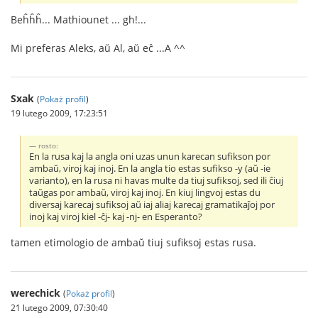
Beĥĥĥ... Mathiounet ... gh!...
Mi preferas Aleks, aŭ Al, aŭ eĉ ...A ^^
Sxak
(
Pokaż profil
)
19 lutego 2009, 17:23:51
rosto:
En la rusa kaj la angla oni uzas unun karecan sufikson por
ambaŭ, viroj kaj inoj. En la angla tio estas sufikso -y (aŭ -ie
varianto), en la rusa ni havas multe da tiuj sufiksoj, sed ili ĉiuj
taŭgas por ambaŭ, viroj kaj inoj. En kiuj lingvoj estas du
diversaj karecaj sufiksoj aŭ iaj aliaj karecaj gramatikaĵoj por
inoj kaj viroj kiel -ĉj- kaj -nj- en Esperanto?
tamen etimologio de ambaŭ tiuj sufiksoj estas rusa.
werechick
(
Pokaż profil
)
21 lutego 2009, 07:30:40