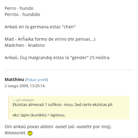
Perro - hundo
Perrito - hundido
Ankaŭ en la germana estas "chen"
Mäd - Arĥaika formo de virino (mi pensas...)
Mädchen - knabino
Ankaŭ, ĉiuj malgrandoj estas la "gender" (?) neŭtra.
Matthieu
(
Pokaż profil
)
2 lutego 2009, 13:20:14
jan aleksan:
Ekzistas almenaŭ 1 sufikso: -inou. Sed certe ekzistas pli.
ekz: lapin (kuniklo) > lapinou.
Oni ankaŭ povas aldoni
-ounet
(aŭ
-ounette
por inoj),
Alexounet.