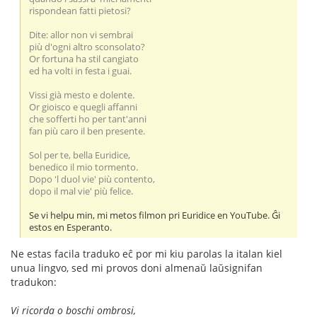
rispondean fatti pietosi?
Dite: allor non vi sembrai
più d'ogni altro sconsolato?
Or fortuna ha stil cangiato
ed ha volti in festa i guai.
Vissi già mesto e dolente.
Or gioisco e quegli affanni
che sofferti ho per tant'anni
fan più caro il ben presente.
Sol per te, bella Euridice,
benedico il mio tormento.
Dopo 'l duol vie' più contento,
dopo il mal vie' più felice.
Se vi helpu min, mi metos filmon pri Euridice en YouTube. Ĝi
estos en Esperanto.
Ne estas facila traduko eĉ por mi kiu parolas la italan kiel
unua lingvo, sed mi provos doni almenaŭ laŭsignifan
tradukon:
Vi ricorda o boschi ombrosi,