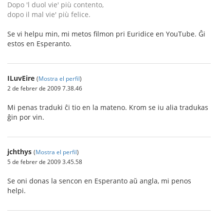
Dopo 'l duol vie' più contento,
dopo il mal vie' più felice.
Se vi helpu min, mi metos filmon pri Euridice en YouTube. Ĝi
estos en Esperanto.
ILuvEire
(
Mostra el perfil
)
2 de febrer de 2009 7.38.46
Mi penas traduki ĉi tio en la mateno. Krom se iu alia tradukas
ĝin por vin.
jchthys
(
Mostra el perfil
)
5 de febrer de 2009 3.45.58
Se oni donas la sencon en Esperanto aŭ angla, mi penos
helpi.