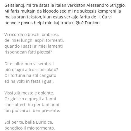
Geitalanoj, mi tre ŝatas la italan verkiston Alessandro Striggio.
Mi faris multajn da klopodo sed mi ne sukcesis kompreni la
malsupran tekston, kiun estas verkaĵo farita de li. Ĉu vi
bonvole povus helpi min kaj traduki ĝin? Dankon.
Vi ricorda o boschi ombrosi,
de' miei lunghi aspri tormenti,
quando i sassi a' miei lamenti
rispondean fatti pietosi?
Dite: allor non vi sembrai
più d'ogni altro sconsolato?
Or fortuna ha stil cangiato
ed ha volti in festa i guai.
Vissi già mesto e dolente.
Or gioisco e quegli affanni
che sofferti ho per tant'anni
fan più caro il ben presente.
Sol per te, bella Euridice,
benedico il mio tormento.