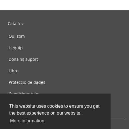
Català
Qui som
L'equip
Dóna'ns suport
Libro
Protecció de dades
Condicions d'ús
Contacta amb nosaltres
This website uses cookies to ensure you get
the best experience on our website.
More information