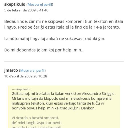
skeptikulo
(
Mostra el perfil
)
5 de febrer de 2009 8.41.46
Bedaŭrinde, ĉar mi ne scipovas kompreni tiun tekston en itala
lingvo. Precipe ĉar ĝi estas itala el la fino de la 14-a jarcento.
La aŭtomataj lingviloj ankaŭ ne sukcesas traduki ĝin.
Do mi dependas je amikoj por helpi min...
jmarco
(
Mostra el perfil
)
10 d’abril de 2009 20.10.28
skeptikulo:
Geitalanoj, mi tre ŝatas la italan verkiston Alessandro Striggio.
Mi faris multajn da klopodo sed mi ne sukcesis kompreni la
malsupran tekston, kiun estas verkaĵo farita de li. Ĉu vi
bonvole povus helpi min kaj traduki ĝin? Dankon.
Vi ricorda o boschi ombrosi,
de' miei lunghi aspri tormenti,
quando i sassi a' miei lamenti