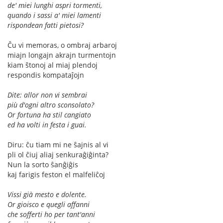
de' miei lunghi aspri tormenti,
quando i sassi a' miei lamenti
rispondean fatti pietosi?
Ĉu vi memoras, o ombraj arbaroj
miajn longajn akrajn turmentojn
kiam ŝtonoj al miaj plendoj
respondis kompataĵojn
Dite: allor non vi sembrai
più d'ogni altro sconsolato?
Or fortuna ha stil cangiato
ed ha volti in festa i guai.
Diru: ĉu tiam mi ne ŝajnis al vi
pli ol ĉiuj aliaj senkuraĝiĝinta?
Nun la sorto ŝanĝiĝis
kaj farigis feston el malfeliĉoj
Vissi già mesto e dolente.
Or gioisco e quegli affanni
che sofferti ho per tant'anni