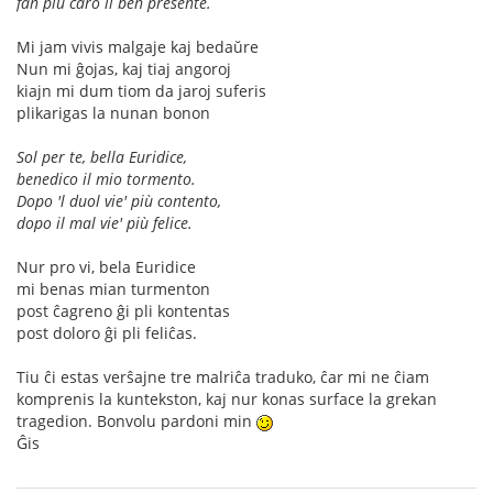
fan più caro il ben presente.
Mi jam vivis malgaje kaj bedaŭre
Nun mi ĝojas, kaj tiaj angoroj
kiajn mi dum tiom da jaroj suferis
plikarigas la nunan bonon
Sol per te, bella Euridice,
benedico il mio tormento.
Dopo 'l duol vie' più contento,
dopo il mal vie' più felice.
Nur pro vi, bela Euridice
mi benas mian turmenton
post ĉagreno ĝi pli kontentas
post doloro ĝi pli feliĉas.
Tiu ĉi estas verŝajne tre malriĉa traduko, ĉar mi ne ĉiam
komprenis la kuntekston, kaj nur konas surface la grekan
tragedion. Bonvolu pardoni min
Ĝis