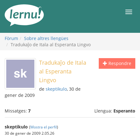
Al
contingut
Men
Fòrum
Sobre altres llengües
Tradukaĵo de Itala al Esperanta Lingvo
Tradukaĵo de Itala
Respondre
al Esperanta
Lingvo
de
skeptikulo
, 30 de
gener de 2009
Missatges:
7
Llengua:
Esperanto
skeptikulo
(
Mostra el perfil
)
30 de gener de 2009 2.05.26