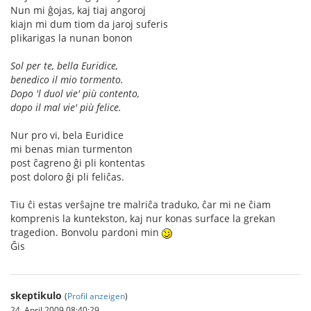
Nun mi ĝojas, kaj tiaj angoroj
kiajn mi dum tiom da jaroj suferis
plikarigas la nunan bonon
Sol per te, bella Euridice,
benedico il mio tormento.
Dopo 'l duol vie' più contento,
dopo il mal vie' più felice.
Nur pro vi, bela Euridice
mi benas mian turmenton
post ĉagreno ĝi pli kontentas
post doloro ĝi pli feliĉas.
Tiu ĉi estas verŝajne tre malriĉa traduko, ĉar mi ne ĉiam
komprenis la kuntekston, kaj nur konas surface la grekan
tragedion. Bonvolu pardoni min
Ĝis
skeptikulo
(
Profil anzeigen
)
24. April 2009 08:40:29