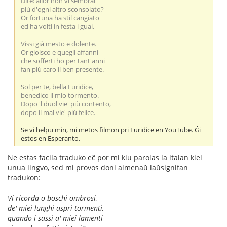
Dite: allor non vi sembrai
più d'ogni altro sconsolato?
Or fortuna ha stil cangiato
ed ha volti in festa i guai.
Vissi già mesto e dolente.
Or gioisco e quegli affanni
che sofferti ho per tant'anni
fan più caro il ben presente.
Sol per te, bella Euridice,
benedico il mio tormento.
Dopo 'l duol vie' più contento,
dopo il mal vie' più felice.
Se vi helpu min, mi metos filmon pri Euridice en YouTube. Ĝi
estos en Esperanto.
Ne estas facila traduko eĉ por mi kiu parolas la italan kiel
unua lingvo, sed mi provos doni almenaŭ laŭsignifan
tradukon:
Vi ricorda o boschi ombrosi,
de' miei lunghi aspri tormenti,
quando i sassi a' miei lamenti