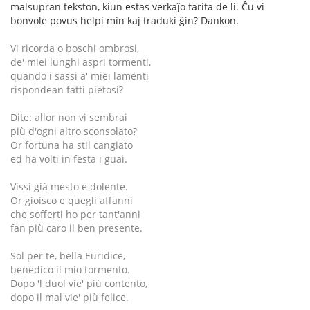
malsupran tekston, kiun estas verkaĵo farita de li. Ĉu vi
bonvole povus helpi min kaj traduki ĝin? Dankon.
Vi ricorda o boschi ombrosi,
de' miei lunghi aspri tormenti,
quando i sassi a' miei lamenti
rispondean fatti pietosi?
Dite: allor non vi sembrai
più d'ogni altro sconsolato?
Or fortuna ha stil cangiato
ed ha volti in festa i guai.
Vissi già mesto e dolente.
Or gioisco e quegli affanni
che sofferti ho per tant'anni
fan più caro il ben presente.
Sol per te, bella Euridice,
benedico il mio tormento.
Dopo 'l duol vie' più contento,
dopo il mal vie' più felice.