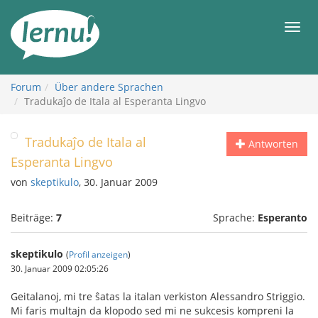
Zum
Inhalt
Men
Forum
Über andere Sprachen
Tradukaĵo de Itala al Esperanta Lingvo
Tradukaĵo de Itala al
Antworten
Esperanta Lingvo
von
skeptikulo
, 30. Januar 2009
Beiträge:
7
Sprache:
Esperanto
skeptikulo
(
Profil anzeigen
)
30. Januar 2009 02:05:26
Geitalanoj, mi tre ŝatas la italan verkiston Alessandro Striggio.
Mi faris multajn da klopodo sed mi ne sukcesis kompreni la