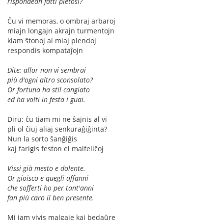
rispondean fatti pietosi?
Ĉu vi memoras, o ombraj arbaroj
miajn longajn akrajn turmentojn
kiam ŝtonoj al miaj plendoj
respondis kompataĵojn
Dite: allor non vi sembrai
più d'ogni altro sconsolato?
Or fortuna ha stil cangiato
ed ha volti in festa i guai.
Diru: ĉu tiam mi ne ŝajnis al vi
pli ol ĉiuj aliaj senkuraĝiĝinta?
Nun la sorto ŝanĝiĝis
kaj farigis feston el malfeliĉoj
Vissi già mesto e dolente.
Or gioisco e quegli affanni
che sofferti ho per tant'anni
fan più caro il ben presente.
Mi jam vivis malgaje kaj bedaŭre