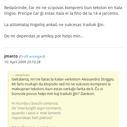
Bedaŭrinde, ĉar mi ne scipovas kompreni tiun tekston en itala
lingvo. Precipe ĉar ĝi estas itala el la fino de la 14-a jarcento.
La aŭtomataj lingviloj ankaŭ ne sukcesas traduki ĝin.
Do mi dependas je amikoj por helpi min...
jmarco
(
Profil anzeigen
)
10. April 2009 20:10:28
skeptikulo:
Geitalanoj, mi tre ŝatas la italan verkiston Alessandro Striggio.
Mi faris multajn da klopodo sed mi ne sukcesis kompreni la
malsupran tekston, kiun estas verkaĵo farita de li. Ĉu vi
bonvole povus helpi min kaj traduki ĝin? Dankon.
Vi ricorda o boschi ombrosi,
de' miei lunghi aspri tormenti,
quando i sassi a' miei lamenti
rispondean fatti pietosi?