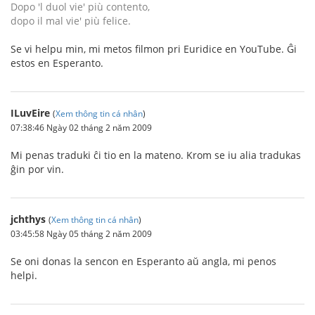
Dopo 'l duol vie' più contento,
dopo il mal vie' più felice.
Se vi helpu min, mi metos filmon pri Euridice en YouTube. Ĝi
estos en Esperanto.
ILuvEire
(
Xem thông tin cá nhân
)
07:38:46 Ngày 02 tháng 2 năm 2009
Mi penas traduki ĉi tio en la mateno. Krom se iu alia tradukas
ĝin por vin.
jchthys
(
Xem thông tin cá nhân
)
03:45:58 Ngày 05 tháng 2 năm 2009
Se oni donas la sencon en Esperanto aŭ angla, mi penos
helpi.