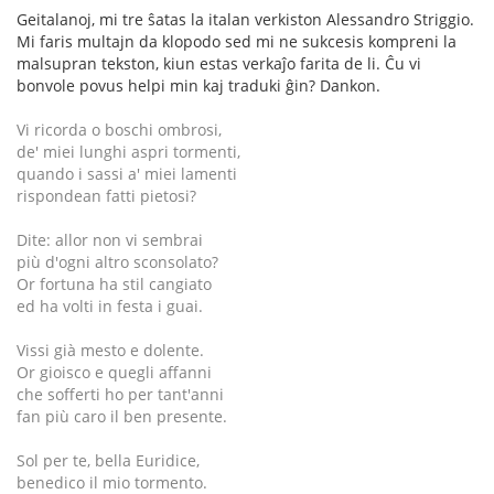
Geitalanoj, mi tre ŝatas la italan verkiston Alessandro Striggio.
Mi faris multajn da klopodo sed mi ne sukcesis kompreni la
malsupran tekston, kiun estas verkaĵo farita de li. Ĉu vi
bonvole povus helpi min kaj traduki ĝin? Dankon.
Vi ricorda o boschi ombrosi,
de' miei lunghi aspri tormenti,
quando i sassi a' miei lamenti
rispondean fatti pietosi?
Dite: allor non vi sembrai
più d'ogni altro sconsolato?
Or fortuna ha stil cangiato
ed ha volti in festa i guai.
Vissi già mesto e dolente.
Or gioisco e quegli affanni
che sofferti ho per tant'anni
fan più caro il ben presente.
Sol per te, bella Euridice,
benedico il mio tormento.