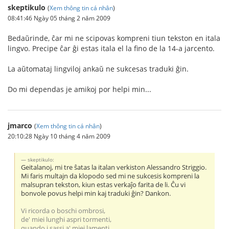
skeptikulo
(
Xem thông tin cá nhân
)
08:41:46 Ngày 05 tháng 2 năm 2009
Bedaŭrinde, ĉar mi ne scipovas kompreni tiun tekston en itala
lingvo. Precipe ĉar ĝi estas itala el la fino de la 14-a jarcento.
La aŭtomataj lingviloj ankaŭ ne sukcesas traduki ĝin.
Do mi dependas je amikoj por helpi min...
jmarco
(
Xem thông tin cá nhân
)
20:10:28 Ngày 10 tháng 4 năm 2009
skeptikulo:
Geitalanoj, mi tre ŝatas la italan verkiston Alessandro Striggio.
Mi faris multajn da klopodo sed mi ne sukcesis kompreni la
malsupran tekston, kiun estas verkaĵo farita de li. Ĉu vi
bonvole povus helpi min kaj traduki ĝin? Dankon.
Vi ricorda o boschi ombrosi,
de' miei lunghi aspri tormenti,
quando i sassi a' miei lamenti