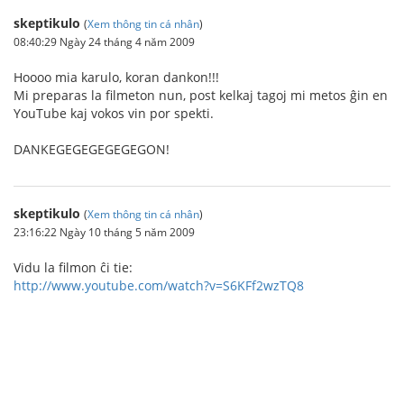
skeptikulo
(
Xem thông tin cá nhân
)
08:40:29 Ngày 24 tháng 4 năm 2009
Hoooo mia karulo, koran dankon!!!
Mi preparas la filmeton nun, post kelkaj tagoj mi metos ĝin en
YouTube kaj vokos vin por spekti.
DANKEGEGEGEGEGEGON!
skeptikulo
(
Xem thông tin cá nhân
)
23:16:22 Ngày 10 tháng 5 năm 2009
Vidu la filmon ĉi tie:
http://www.youtube.com/watch?v=S6KFf2wzTQ8