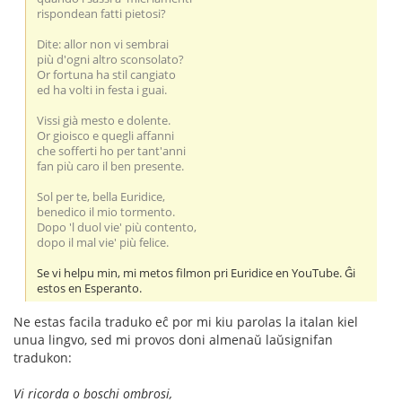
rispondean fatti pietosi?
Dite: allor non vi sembrai
più d'ogni altro sconsolato?
Or fortuna ha stil cangiato
ed ha volti in festa i guai.
Vissi già mesto e dolente.
Or gioisco e quegli affanni
che sofferti ho per tant'anni
fan più caro il ben presente.
Sol per te, bella Euridice,
benedico il mio tormento.
Dopo 'l duol vie' più contento,
dopo il mal vie' più felice.
Se vi helpu min, mi metos filmon pri Euridice en YouTube. Ĝi
estos en Esperanto.
Ne estas facila traduko eĉ por mi kiu parolas la italan kiel
unua lingvo, sed mi provos doni almenaŭ laŭsignifan
tradukon:
Vi ricorda o boschi ombrosi,