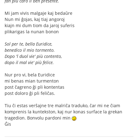
fan più caro il ben presente.
Mi jam vivis malgaje kaj bedaŭre
Nun mi ĝojas, kaj tiaj angoroj
kiajn mi dum tiom da jaroj suferis
plikarigas la nunan bonon
Sol per te, bella Euridice,
benedico il mio tormento.
Dopo 'l duol vie' più contento,
dopo il mal vie' più felice.
Nur pro vi, bela Euridice
mi benas mian turmenton
post ĉagreno ĝi pli kontentas
post doloro ĝi pli feliĉas.
Tiu ĉi estas verŝajne tre malriĉa traduko, ĉar mi ne ĉiam
komprenis la kuntekston, kaj nur konas surface la grekan
tragedion. Bonvolu pardoni min
Ĝis