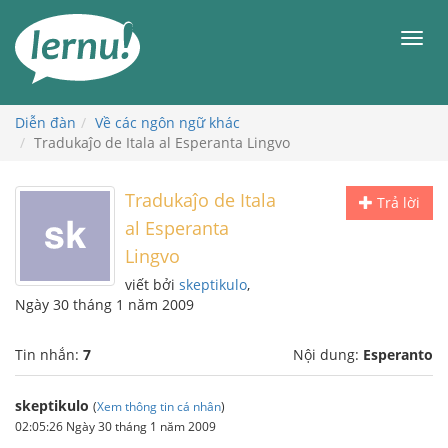
Đi
đến
Men
phần
nội
dung
Diễn đàn
Về các ngôn ngữ khác
Tradukaĵo de Itala al Esperanta Lingvo
Tradukaĵo de Itala
Trả lời
al Esperanta
Lingvo
viết bởi
skeptikulo
,
Ngày 30 tháng 1 năm 2009
Tin nhắn:
7
Nội dung:
Esperanto
skeptikulo
(
Xem thông tin cá nhân
)
02:05:26 Ngày 30 tháng 1 năm 2009