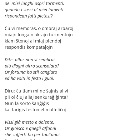
de' miei lunghi aspri tormenti,
quando i sassi a' miei lamenti
rispondean fatti pietosi?
Ĉu vi memoras, o ombraj arbaroj
miajn longajn akrajn turmentojn
kiam ŝtonoj al miaj plendoj
respondis kompataĵojn
Dite: allor non vi sembrai
più d'ogni altro sconsolato?
Or fortuna ha stil cangiato
ed ha volti in festa i guai.
Diru: ĉu tiam mi ne ŝajnis al vi
pli ol ĉiuj aliaj senkuraĝiĝinta?
Nun la sorto ŝanĝiĝis
kaj farigis feston el malfeliĉoj
Vissi già mesto e dolente.
Or gioisco e quegli affanni
che sofferti ho per tant'anni