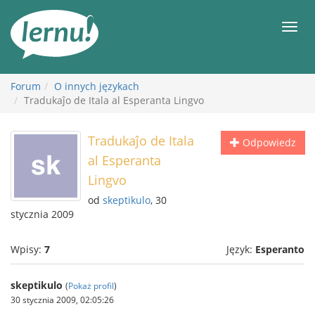
Więcej
Men
Forum
O innych językach
Tradukaĵo de Itala al Esperanta Lingvo
Tradukaĵo de Itala
Odpowiedz
al Esperanta
Lingvo
od
skeptikulo
, 30
stycznia 2009
Wpisy:
7
Język:
Esperanto
skeptikulo
(
Pokaż profil
)
30 stycznia 2009, 02:05:26