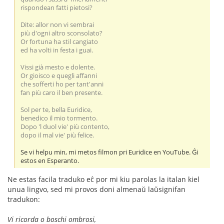
rispondean fatti pietosi?
Dite: allor non vi sembrai
più d'ogni altro sconsolato?
Or fortuna ha stil cangiato
ed ha volti in festa i guai.
Vissi già mesto e dolente.
Or gioisco e quegli affanni
che sofferti ho per tant'anni
fan più caro il ben presente.
Sol per te, bella Euridice,
benedico il mio tormento.
Dopo 'l duol vie' più contento,
dopo il mal vie' più felice.
Se vi helpu min, mi metos filmon pri Euridice en YouTube. Ĝi
estos en Esperanto.
Ne estas facila traduko eĉ por mi kiu parolas la italan kiel
unua lingvo, sed mi provos doni almenaŭ laŭsignifan
tradukon:
Vi ricorda o boschi ombrosi,