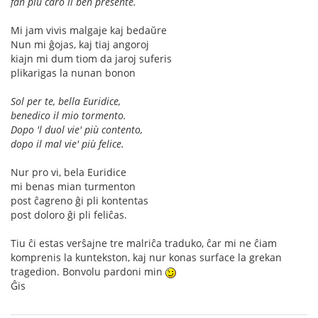
fan più caro il ben presente.
Mi jam vivis malgaje kaj bedaŭre
Nun mi ĝojas, kaj tiaj angoroj
kiajn mi dum tiom da jaroj suferis
plikarigas la nunan bonon
Sol per te, bella Euridice,
benedico il mio tormento.
Dopo 'l duol vie' più contento,
dopo il mal vie' più felice.
Nur pro vi, bela Euridice
mi benas mian turmenton
post ĉagreno ĝi pli kontentas
post doloro ĝi pli feliĉas.
Tiu ĉi estas verŝajne tre malriĉa traduko, ĉar mi ne ĉiam
komprenis la kuntekston, kaj nur konas surface la grekan
tragedion. Bonvolu pardoni min
Ĝis