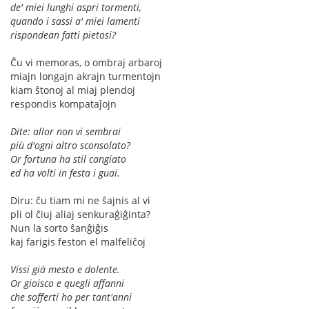
de' miei lunghi aspri tormenti,
quando i sassi a' miei lamenti
rispondean fatti pietosi?
Ĉu vi memoras, o ombraj arbaroj
miajn longajn akrajn turmentojn
kiam ŝtonoj al miaj plendoj
respondis kompataĵojn
Dite: allor non vi sembrai
più d'ogni altro sconsolato?
Or fortuna ha stil cangiato
ed ha volti in festa i guai.
Diru: ĉu tiam mi ne ŝajnis al vi
pli ol ĉiuj aliaj senkuraĝiĝinta?
Nun la sorto ŝanĝiĝis
kaj farigis feston el malfeliĉoj
Vissi già mesto e dolente.
Or gioisco e quegli affanni
che sofferti ho per tant'anni