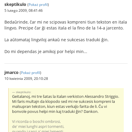
skeptikulo
(
Pokaż profil
)
5 lutego 2009, 08:41:46
Bedaŭrinde, ĉar mi ne scipovas kompreni tiun tekston en itala
lingvo. Precipe ĉar ĝi estas itala el la fino de la 14-a jarcento.
La aŭtomataj lingviloj ankaŭ ne sukcesas traduki ĝin.
Do mi dependas je amikoj por helpi min...
jmarco
(
Pokaż profil
)
10 kwietnia 2009, 20:10:28
skeptikulo:
Geitalanoj, mi tre ŝatas la italan verkiston Alessandro Striggio.
Mi faris multajn da klopodo sed mi ne sukcesis kompreni la
malsupran tekston, kiun estas verkaĵo farita de li. Ĉu vi
bonvole povus helpi min kaj traduki ĝin? Dankon.
Vi ricorda o boschi ombrosi,
de' miei lunghi aspri tormenti,
quando i sassi a' miei lamenti