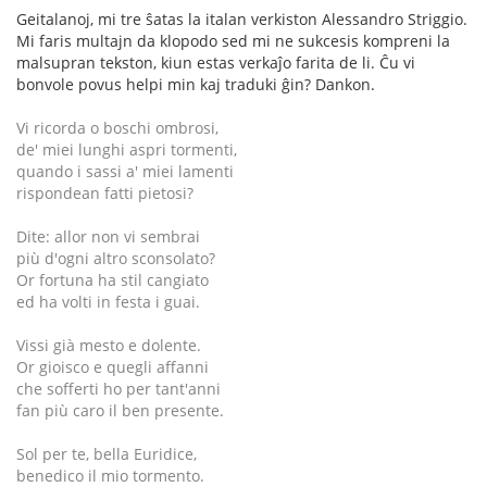
Geitalanoj, mi tre ŝatas la italan verkiston Alessandro Striggio.
Mi faris multajn da klopodo sed mi ne sukcesis kompreni la
malsupran tekston, kiun estas verkaĵo farita de li. Ĉu vi
bonvole povus helpi min kaj traduki ĝin? Dankon.
Vi ricorda o boschi ombrosi,
de' miei lunghi aspri tormenti,
quando i sassi a' miei lamenti
rispondean fatti pietosi?
Dite: allor non vi sembrai
più d'ogni altro sconsolato?
Or fortuna ha stil cangiato
ed ha volti in festa i guai.
Vissi già mesto e dolente.
Or gioisco e quegli affanni
che sofferti ho per tant'anni
fan più caro il ben presente.
Sol per te, bella Euridice,
benedico il mio tormento.