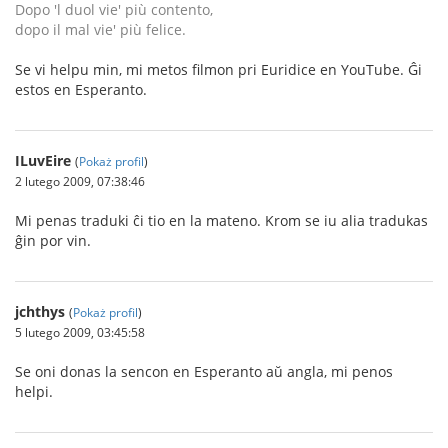
Dopo 'l duol vie' più contento,
dopo il mal vie' più felice.
Se vi helpu min, mi metos filmon pri Euridice en YouTube. Ĝi
estos en Esperanto.
ILuvEire
(
Pokaż profil
)
2 lutego 2009, 07:38:46
Mi penas traduki ĉi tio en la mateno. Krom se iu alia tradukas
ĝin por vin.
jchthys
(
Pokaż profil
)
5 lutego 2009, 03:45:58
Se oni donas la sencon en Esperanto aŭ angla, mi penos
helpi.