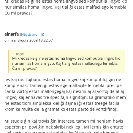
Mi kredas ke ĝi ne estas homa lingvo sed komputila lingvo kio
nur similas homa lingvo. Kaj tial ĝi estas malfacilego lernebla.
Ĉu mi pravas?
einarfa
(
Näytä profiilli
)
6. maaliskuuta 2009 18.22.57
Rogir:
Mi kredas ke ĝi ne estas homa lingvo sed komputila lingvo kio
nur similas homa lingvo. Kaj tial ĝi estas malfacilego lernebla.
Ĉu mi pravas?
Jes kaj ne. Loĵbano estas homa lingvo kaj komputiloj ĝin ne
komprenas. Tamen ĝi estas ege malfacile lernebla, precipe
ĉar la vortoj estas mallongegaj kaj nesimilaj al vortoj de aliaj
lingvoj kaj enhavas tre specifajn signifojn. La gramatiko mem
ne estas tiom ampleksa kiel ĝi ŝajna (ĝi estas treege facila
krom ke multe de la gramatiko estas parto de vortdifinoj).
Mi studis ĝin kaj trovis ĝin interese, tamen mi neniam havis
esperon pri povi ĝin nek skribi nek legi. Mi lernis ĝin entute
kiel cerba ekzercado kaj opinias ke ĝi por tiu celo bonege