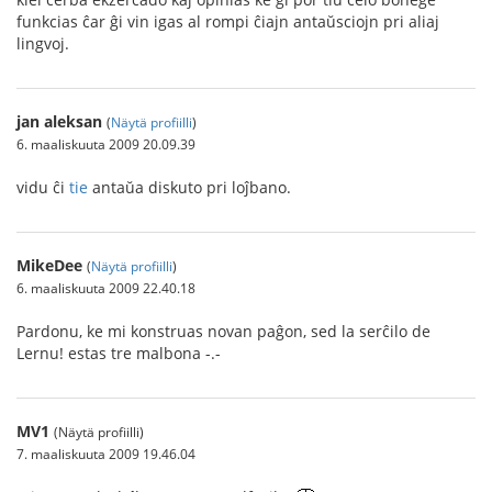
funkcias ĉar ĝi vin igas al rompi ĉiajn antaŭsciojn pri aliaj
lingvoj.
jan aleksan
(
Näytä profiilli
)
6. maaliskuuta 2009 20.09.39
vidu ĉi
tie
antaŭa diskuto pri loĵbano.
MikeDee
(
Näytä profiilli
)
6. maaliskuuta 2009 22.40.18
Pardonu, ke mi konstruas novan paĝon, sed la serĉilo de
Lernu! estas tre malbona -.-
MV1
(Näytä profiilli)
7. maaliskuuta 2009 19.46.04