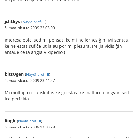
jchthys
(
Näytä profiilli
)
5. maaliskuuta 2009 22.03.09
Interesa eble, sed mi pensas, ke mi ne lernos ĝin. Mi sentas,
ke ne estas sufiĉe utila aŭ por mi plezura. (Mi ja vidis ĝin
antaŭe ĉe la angla Vikipedio.)
kitzOgen
(
Näytä profiilli
)
5. maaliskuuta 2009 23.44.27
Mi multaj fojoj aŭskultis ke ĝi estas tre malfacila lingvon sed
tre perfekta.
Rogir
(
Näytä profiilli
)
6. maaliskuuta 2009 17.50.28