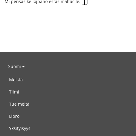
Mi pensas ke loĵbano estas malfacile.
Suomi
Meistä
Tiimi
Tue meitä
Libro
Yksityisyys