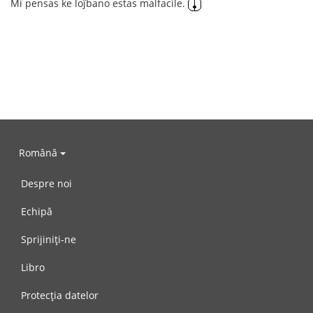
Mi pensas ke loĵbano estas malfacile.
Română
Despre noi
Echipă
Sprijiniți-ne
Libro
Protecția datelor