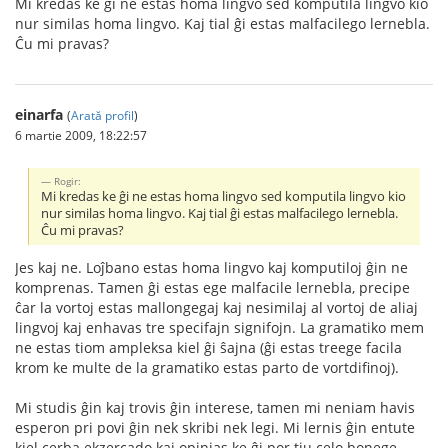
Mi kredas ke ĝi ne estas homa lingvo sed komputila lingvo kio
nur similas homa lingvo. Kaj tial ĝi estas malfacilego lernebla.
Ĉu mi pravas?
einarfa
(
Arată profil
)
6 martie 2009, 18:22:57
Rogir:
Mi kredas ke ĝi ne estas homa lingvo sed komputila lingvo kio
nur similas homa lingvo. Kaj tial ĝi estas malfacilego lernebla.
Ĉu mi pravas?
Jes kaj ne. Loĵbano estas homa lingvo kaj komputiloj ĝin ne
komprenas. Tamen ĝi estas ege malfacile lernebla, precipe
ĉar la vortoj estas mallongegaj kaj nesimilaj al vortoj de aliaj
lingvoj kaj enhavas tre specifajn signifojn. La gramatiko mem
ne estas tiom ampleksa kiel ĝi ŝajna (ĝi estas treege facila
krom ke multe de la gramatiko estas parto de vortdifinoj).
Mi studis ĝin kaj trovis ĝin interese, tamen mi neniam havis
esperon pri povi ĝin nek skribi nek legi. Mi lernis ĝin entute
kiel cerba ekzercado kaj opinias ke ĝi por tiu celo bonege