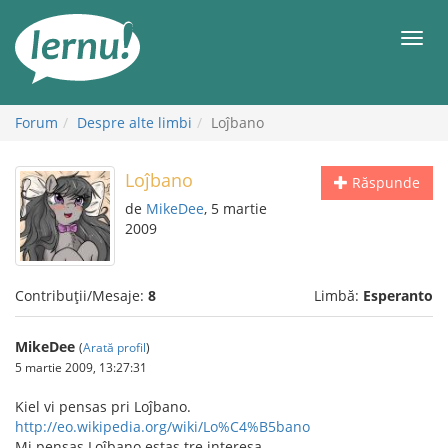
Mergi
la
Meni
conținut
Forum
Despre alte limbi
Loĵbano
Loĵbano
Răspunde
de
MikeDee
, 5 martie
2009
Contribuții/Mesaje:
8
Limbă:
Esperanto
MikeDee
(
Arată profil
)
5 martie 2009, 13:27:31
Kiel vi pensas pri Loĵbano.
http://eo.wikipedia.org/wiki/Lo%C4%B5bano
Mi pensas Loĵbano estas tre interesa.