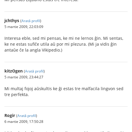
jchthys
(
Arată profil
)
5 martie 2009, 22:03:09
Interesa eble, sed mi pensas, ke mi ne lernos ĝin. Mi sentas,
ke ne estas sufiĉe utila aŭ por mi plezura. (Mi ja vidis ĝin
antaŭe ĉe la angla Vikipedio.)
kitzOgen
(
Arată profil
)
5 martie 2009, 23:44:27
Mi multaj fojoj aŭskultis ke ĝi estas tre malfacila lingvon sed
tre perfekta.
Rogir
(
Arată profil
)
6 martie 2009, 17:50:28