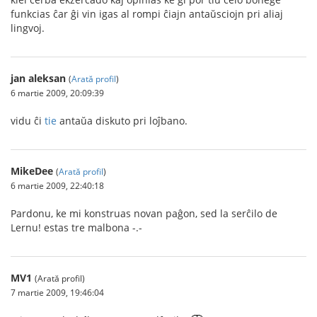
funkcias ĉar ĝi vin igas al rompi ĉiajn antaŭsciojn pri aliaj
lingvoj.
jan aleksan
(
Arată profil
)
6 martie 2009, 20:09:39
vidu ĉi
tie
antaŭa diskuto pri loĵbano.
MikeDee
(
Arată profil
)
6 martie 2009, 22:40:18
Pardonu, ke mi konstruas novan paĝon, sed la serĉilo de
Lernu! estas tre malbona -.-
MV1
(Arată profil)
7 martie 2009, 19:46:04