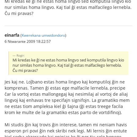
Mi kredas ke ĝi ne estas homa lingvo sed komputila lingvo kio
nur similas homa lingvo. Kaj tial ĝi estas malfacilego lernebla.
Ĉu mi pravas?
einarfa
(
Kwerekana umwidondoro
)
6 Ntwarante 2009 18:22:57
Rogir:
Mi kredas ke ĝi ne estas homa lingvo sed komputila lingvo kio
nur similas homa lingvo. Kaj tial ĝi estas malfacilego lernebla.
Ĉu mi pravas?
Jes kaj ne. Loĵbano estas homa lingvo kaj komputiloj ĝin ne
komprenas. Tamen ĝi estas ege malfacile lernebla, precipe
ĉar la vortoj estas mallongegaj kaj nesimilaj al vortoj de aliaj
lingvoj kaj enhavas tre specifajn signifojn. La gramatiko mem
ne estas tiom ampleksa kiel ĝi ŝajna (ĝi estas treege facila
krom ke multe de la gramatiko estas parto de vortdifinoj).
Mi studis ĝin kaj trovis ĝin interese, tamen mi neniam havis
esperon pri povi ĝin nek skribi nek legi. Mi lernis ĝin entute
kiel cerba ekzercado kaj opinias ke ĝi por tiu celo bonege