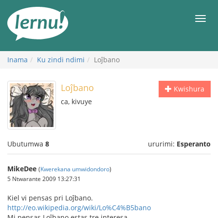
Ku
rupapuro
Urut
rw'ibirimwo
Inama
Ku zindi ndimi
Loĵbano
Loĵbano
Kwishura
ca, kivuye
Ubutumwa
8
ururimi:
Esperanto
MikeDee
(
Kwerekana umwidondoro
)
5 Ntwarante 2009 13:27:31
Kiel vi pensas pri Loĵbano.
http://eo.wikipedia.org/wiki/Lo%C4%B5bano
Mi pensas Loĵbano estas tre interesa.