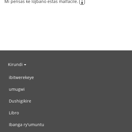
Mi pensas ke loĵbano estas malfacile.
Kirundi
ibitwerekeye
umugwi
Dushigikire
Libro
Ibanga ry'umuntu