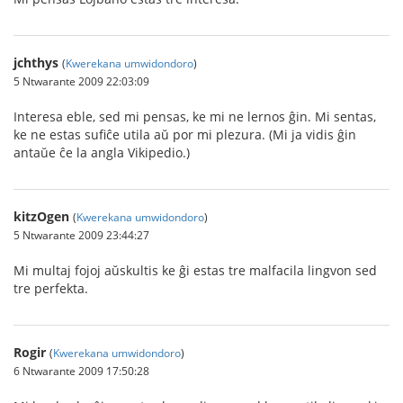
jchthys
(
Kwerekana umwidondoro
)
5 Ntwarante 2009 22:03:09
Interesa eble, sed mi pensas, ke mi ne lernos ĝin. Mi sentas,
ke ne estas sufiĉe utila aŭ por mi plezura. (Mi ja vidis ĝin
antaŭe ĉe la angla Vikipedio.)
kitzOgen
(
Kwerekana umwidondoro
)
5 Ntwarante 2009 23:44:27
Mi multaj fojoj aŭskultis ke ĝi estas tre malfacila lingvon sed
tre perfekta.
Rogir
(
Kwerekana umwidondoro
)
6 Ntwarante 2009 17:50:28