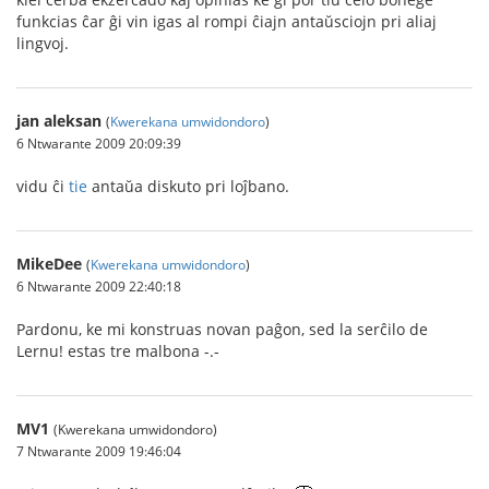
funkcias ĉar ĝi vin igas al rompi ĉiajn antaŭsciojn pri aliaj
lingvoj.
jan aleksan
(
Kwerekana umwidondoro
)
6 Ntwarante 2009 20:09:39
vidu ĉi
tie
antaŭa diskuto pri loĵbano.
MikeDee
(
Kwerekana umwidondoro
)
6 Ntwarante 2009 22:40:18
Pardonu, ke mi konstruas novan paĝon, sed la serĉilo de
Lernu! estas tre malbona -.-
MV1
(Kwerekana umwidondoro)
7 Ntwarante 2009 19:46:04