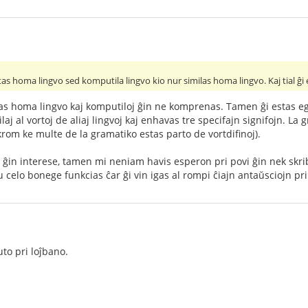
tas homa lingvo sed komputila lingvo kio nur similas homa lingvo. Kaj tial ĝi
tas homa lingvo kaj komputiloj ĝin ne komprenas. Tamen ĝi estas ege
laj al vortoj de aliaj lingvoj kaj enhavas tre specifajn signifojn. L
 krom ke multe de la gramatiko estas parto de vortdifinoj).
s ĝin interese, tamen mi neniam havis esperon pri povi ĝin nek skrib
iu celo bonege funkcias ĉar ĝi vin igas al rompi ĉiajn antaŭsciojn pri 
to pri loĵbano.