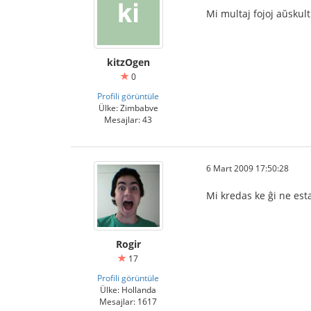
Mi multaj fojoj aŭskult
kitzOgen
0
Profili görüntüle
Ülke: Zimbabve
Mesajlar: 43
6 Mart 2009 17:50:28
Mi kredas ke ĝi ne est
Rogir
17
Profili görüntüle
Ülke: Hollanda
Mesajlar: 1617