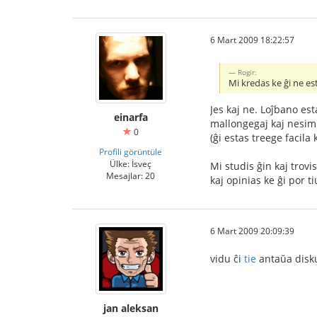
6 Mart 2009 18:22:57
Rogir:
Mi kredas ke ĝi ne es
Jes kaj ne. Loĵbano es
einarfa
mallongegaj kaj nesimi
0
(ĝi estas treege facila
Profili görüntüle
Ülke: İsveç
Mi studis ĝin kaj trovi
Mesajlar: 20
kaj opinias ke ĝi por t
6 Mart 2009 20:09:39
vidu ĉi
tie
antaŭa disku
jan aleksan