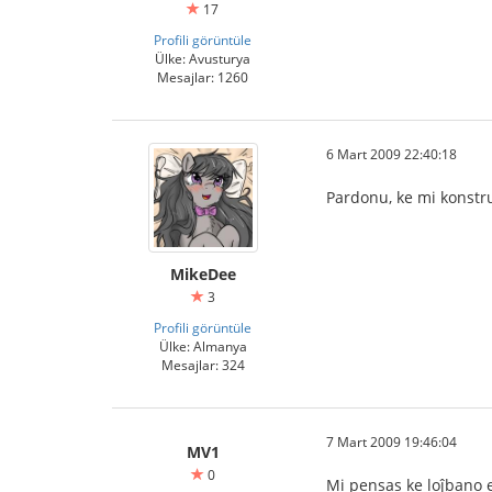
17
Profili görüntüle
Ülke: Avusturya
Mesajlar: 1260
6 Mart 2009 22:40:18
Pardonu, ke mi konstru
MikeDee
3
Profili görüntüle
Ülke: Almanya
Mesajlar: 324
7 Mart 2009 19:46:04
MV1
0
Mi pensas ke loĵbano 