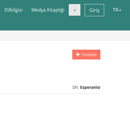
Dilbilgisi
Medya Kitaplığı
TR
Giriş
Cevapla
Dil:
Esperanto