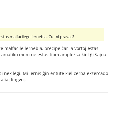
 estas malfacilego lernebla. Ĉu mi pravas?
 malfacile lernebla, precipe ĉar la vortoj estas
a gramatiko mem ne estas tiom ampleksa kiel ĝi ŝajna
i nek legi. Mi lernis ĝin entute kiel cerba ekzercado
aliaj lingvoj.