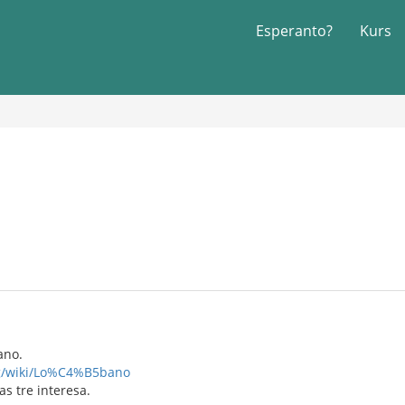
Esperanto?
Kurs
ano.
org/wiki/Lo%C4%B5bano
s tre interesa.