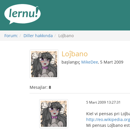
İçerik
Görüntüleme
Forum:
Diller hakkında
Loĵbano
Loĵbano
başlangıç
MikeDee
, 5 Mart 2009
Mesajlar:
8
5 Mart 2009 13:27:31
Kiel vi pensas pri Loĵb
http://eo.wikipedia.
Mi pensas Loĵbano esta