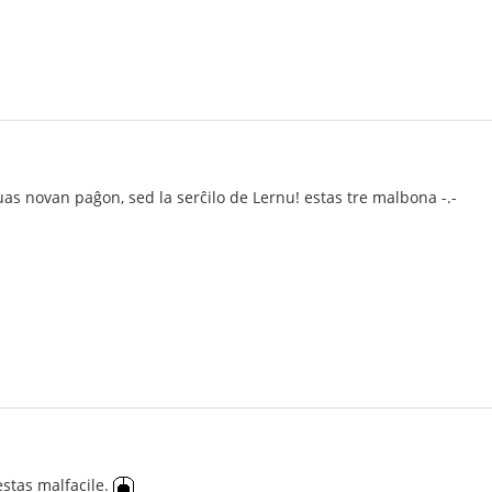
as novan paĝon, sed la serĉilo de Lernu! estas tre malbona -.-
estas malfacile.