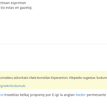
ozitivan esprimon
 tio estas en gazetoj.
nsideru aŭtoritato rilate bonstilan Esperanton, Vikipedio sugestas 'kodumul
.org/wiki/Kodumulo
no
troveblas kelkaj proponoj por E-igi la anglan
hacker
permesante 