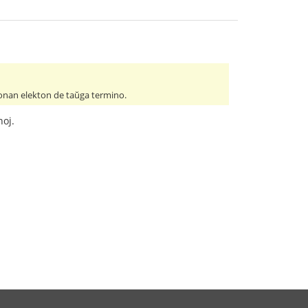
nan elekton de taŭga termino.
noj.