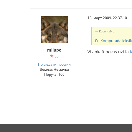
13. март 2009. 22.37.10
KoLonJaNo:
En
Komputada leksi
milupo
Vi ankaŭ povas uzi la
53
Погледати профил
Земља: Немачка
Поруке: 106