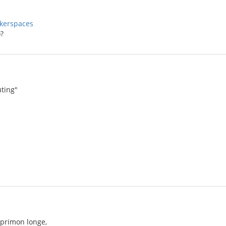
kerspaces
o?
ting"
sprimon longe,