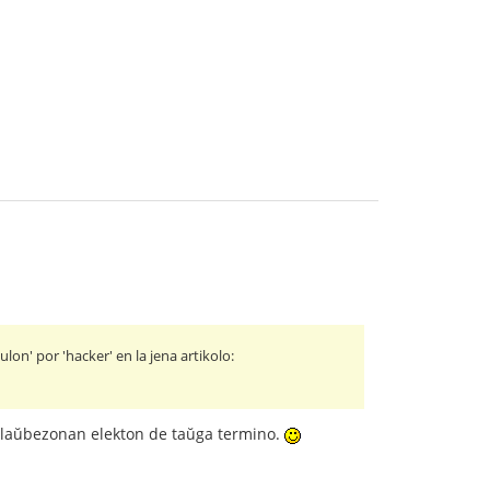
on' por 'hacker' en la jena artikolo:
laŭbezonan elekton de taŭga termino.