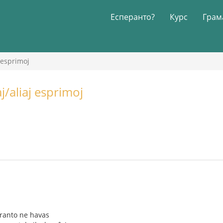
Есперанто?
Курс
Грам
 esprimoj
j/aliaj esprimoj
eranto ne havas