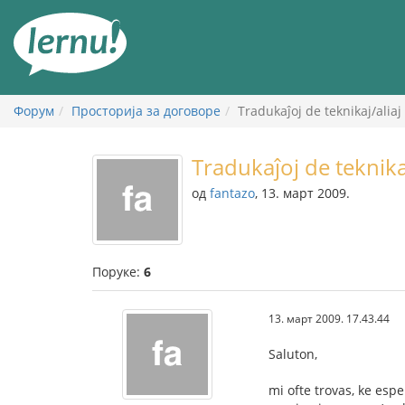
У
садржају
Форум
Просторија за договоре
Tradukaĵoj de teknikaj/aliaj
Tradukaĵoj de teknika
од
fantazo
, 13. март 2009.
Поруке:
6
13. март 2009. 17.43.44
Saluton,
mi ofte trovas, ke esp