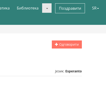
атика
Библиотека
SR
Поздравити
Одговорити
Језик:
Esperanto