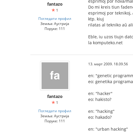
esprimoj por nova/mal
fantazo
Do mi kreis tiun faden
1
esprimoj por teknikoj, 
Погледати профил
ktp. kiuj
Земља: Аустрија
rilatas al tekniko aŭ ali
Поруке: 111
Eble, iu uzos tiujn dat
la komputeko.net
13. март 2009. 18.09.56
en: "genetic program
eo: genetika program
en: "hacker"
fantazo
eo: hakisto?
1
Погледати профил
en: "hacking"
Земља: Аустрија
eo: hakado?
Поруке: 111
en: "urban hacking"