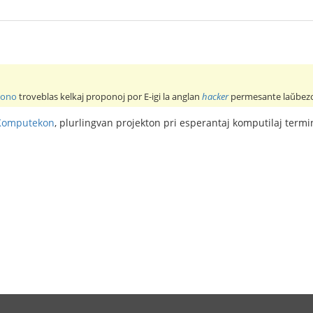
kono
troveblas kelkaj proponoj por E-igi la anglan
hacker
permesante laŭbezo
Komputekon
, plurlingvan projekton pri esperantaj komputilaj termi