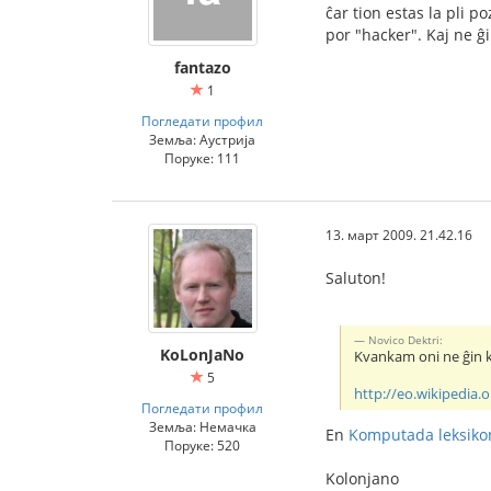
ĉar tion estas la pli p
por "hacker". Kaj ne ĝi
fantazo
1
Погледати профил
Земља: Аустрија
Поруке: 111
13. март 2009. 21.42.16
Saluton!
Novico Dektri:
KoLonJaNo
Kvankam oni ne ĝin ko
5
http://eo.wikipedia
Погледати профил
Земља: Немачка
En
Komputada leksiko
Поруке: 520
Kolonjano