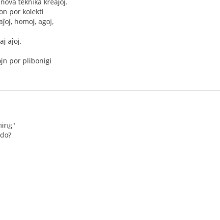
nova teknika kreaĵoj.
on por kolekti
aĵoj, homoj, agoj,
aj aĵoj.
ojn por plibonigi
ming"
ado?