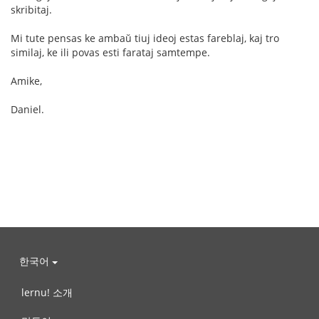
skribitaj.
Mi tute pensas ke ambaŭ tiuj ideoj estas fareblaj, kaj tro
similaj, ke ili povas esti farataj samtempe.
Amike,
Daniel.
한국어
lernu! 소개