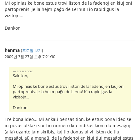
Mi opinias ke bone estus trovi liston de la fadenoj en kiuj oni
partoprenis, je la hejm-paĝo de Lernu! Tio rapidigus la
vizitojn...
Dankon
henma
(
프로필 보기
)
2009년 3월 27일 오후 7:21:30
crescence:
Saluton,
Mi opinias ke bone estus trovi liston de la fadenoj en kiuj oni
partoprenis, je la hejm-paĝo de Lernu! Kio rapidigus la
vizitojn...
Dankon
Tre bona ideo... Mi ankaŭ pensas tion, ke estus bona ideo se
iu povus alklaki sur tiu numero kiu indikas kiom da mesaĝoj
(alia) uzanto jam skribis, kaj tio donus al vi liston de tiuj
mesaĝoj, aŭ almenaŭ, de la fadenoj en kiuj tiuj mesaĝoj estas