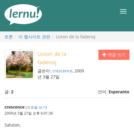
본
문
메
으
뉴
로
토론
이 웹사이트 관련
Liston de la fadenoj
Liston de la
댓글 쓰기
fadenoj
글쓴이:
crescence
, 2009
년 3월 27일
글:
2
언어:
Esperanto
crescence
(
프로필 보기
)
2009년 3월 27일 오후 6:01:36
Saluton,