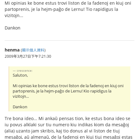
Mi opinias ke bone estus trovi liston de la fadenoj en kiuj oni
partoprenis, je la hejm-paĝo de Lernu! Tio rapidigus la
vizitojn...
Dankon
henma
(
顯示個人資料
)
2009年3月27日下午7:21:30
crescence:
Saluton,
Mi opinias ke bone estus trovi liston de la fadenoj en kiuj oni
partoprenis, je la hejm-paĝo de Lernu! Kio rapidigus la
vizitojn...
Dankon
Tre bona ideo... Mi ankaŭ pensas tion, ke estus bona ideo se
iu povus alklaki sur tiu numero kiu indikas kiom da mesaĝoj
(alia) uzanto jam skribis, kaj tio donus al vi liston de tiuj
mesaĝoj, aŭ almenaŭ, de la fadenoj en kiuj tiuj mesaĝoj estas