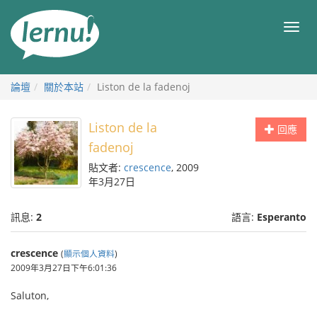
前
往
目
目
錄
錄
論壇
關於本站
Liston de la fadenoj
Liston de la
回應
fadenoj
貼文者:
crescence
, 2009
年3月27日
訊息:
2
語言:
Esperanto
crescence
(
顯示個人資料
)
2009年3月27日下午6:01:36
Saluton,