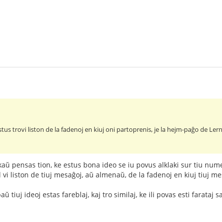
us trovi liston de la fadenoj en kiuj oni partoprenis, je la hejm-paĝo de Lernu!
kaŭ pensas tion, ke estus bona ideo se iu povus alklaki sur tiu num
al vi liston de tiuj mesaĝoj, aŭ almenaŭ, de la fadenoj en kiuj tiuj me
 tiuj ideoj estas fareblaj, kaj tro similaj, ke ili povas esti farataj