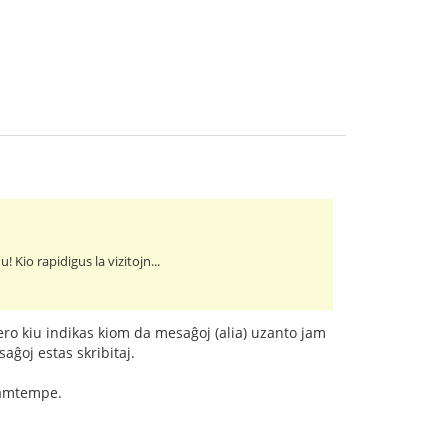
 Kio rapidigus la vizitojn...
ero kiu indikas kiom da mesaĝoj (alia) uzanto jam
saĝoj estas skribitaj.
 samtempe.