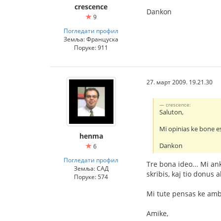
crescence
Dankon
9
Погледати профил
Земља: Француска
Поруке: 911
27. март 2009. 19.21.30
crescence:
Saluton,
Mi opinias ke bone est
henma
Dankon
6
Погледати профил
Tre bona ideo... Mi an
Земља: САД
skribis, kaj tio donus 
Поруке: 574
Mi tute pensas ke ambaŭ
Amike,