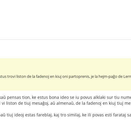
us trovi liston de la fadenoj en kiuj oni partoprenis, je la hejm-paĝo de Lernu!
kaŭ pensas tion, ke estus bona ideo se iu povus alklaki sur tiu num
al vi liston de tiuj mesaĝoj, aŭ almenaŭ, de la fadenoj en kiuj tiuj me
 tiuj ideoj estas fareblaj, kaj tro similaj, ke ili povas esti farataj