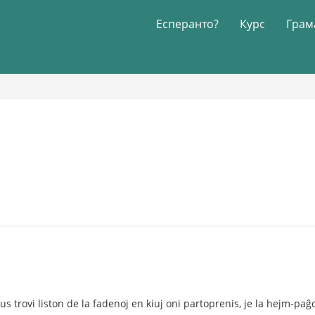
Есперанто?
Курс
Грам
s trovi liston de la fadenoj en kiuj oni partoprenis, je la hejm-paĝo 