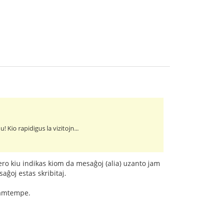
 Kio rapidigus la vizitojn...
ero kiu indikas kiom da mesaĝoj (alia) uzanto jam
saĝoj estas skribitaj.
 samtempe.