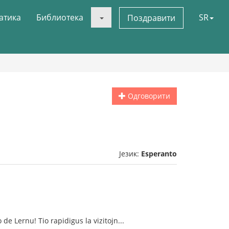
атика
Библиотека
SR
Поздравити
Одговорити
Језик:
Esperanto
de Lernu! Tio rapidigus la vizitojn...