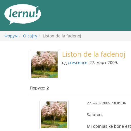
У
садржају
Форум
О сајту
Liston de la fadenoj
Liston de la fadenoj
од
crescence
, 27. март 2009.
Поруке:
2
27. март 2009. 18.01.36
Saluton,
Mi opinias ke bone estu