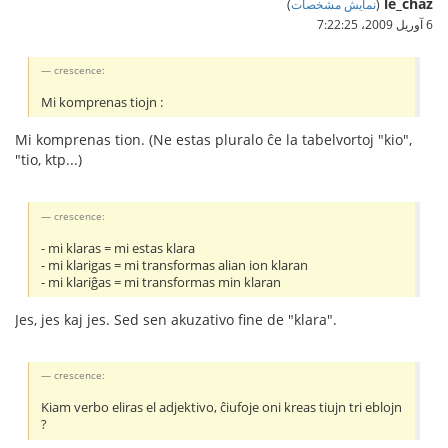
le_chaz
(
نمایش مشخصات
)
6 آوریل 2009،‏ 7:22:25
crescence:
Mi komprenas tiojn :
Mi komprenas tion. (Ne estas pluralo ĉe la tabelvortoj "kio",
"tio, ktp...)
crescence:
- mi klaras = mi estas klara
- mi klarigas = mi transformas alian ion klaran
- mi klariĝas = mi transformas min klaran
Jes, jes kaj jes. Sed sen akuzativo fine de "klara".
crescence:
Kiam verbo eliras el adjektivo, ĉiufoje oni kreas tiujn tri eblojn
?