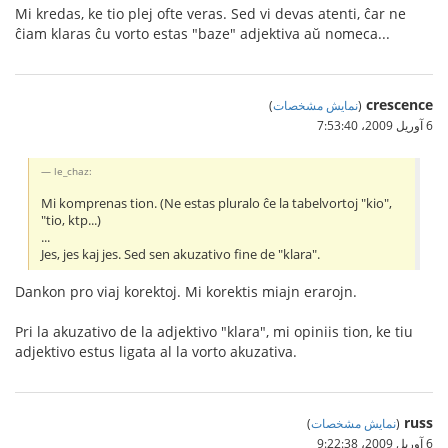
Mi kredas, ke tio plej ofte veras. Sed vi devas atenti, ĉar ne
ĉiam klaras ĉu vorto estas "baze" adjektiva aŭ nomeca...
crescence
(
نمایش مشخصات
)
6 آوریل 2009،‏ 7:53:40
le_chaz:
Mi komprenas tion. (Ne estas pluralo ĉe la tabelvortoj "kio",
"tio, ktp...)
...
Jes, jes kaj jes. Sed sen akuzativo fine de "klara".
Dankon pro viaj korektoj. Mi korektis miajn erarojn.
Pri la akuzativo de la adjektivo "klara", mi opiniis tion, ke tiu
adjektivo estus ligata al la vorto akuzativa.
russ
(
نمایش مشخصات
)
6 آوریل 2009،‏ 9:22:38