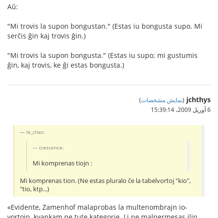
Aŭ:
"Mi trovis la supon bongustan." (Estas iu bongusta supo. Mi
serĉis ĝin kaj trovis ĝin.)
"Mi trovis la supon bongusta." (Estas iu supo; mi gustumis
ĝin, kaj trovis, ke ĝi estas bongusta.)
jchthys
(
نمایش مشخصات
)
6 آوریل 2009،‏ 15:39:14
le_chaz:
crescence:
Mi komprenas tiojn :
Mi komprenas tion. (Ne estas pluralo ĉe la tabelvortoj "kio",
"tio, ktp...)
«Evidente, Zamenhof malaprobas la multenombrajn io-
vortojn, kvankam ne tute kategorie. Li ne malpermesas ilin