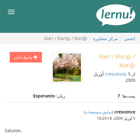
رود
ه
فهرس
حتوا
انجمن
مركز مشاوره
klari / klarigi / klariĝi
klari / klarigi /
پاسخ دادن
klariĝi
از
crescence
, 5 آوریل
2009
پست‌ها:
7
زبان:
Esperanto
crescence
(
نمایش مشخصات
)
5 آوریل 2009،‏ 10:29:18
Saluton,