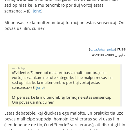
sed opinias ke la multenombro por tiuj vortoj estas
sensenca.» (El
jene
)
Mi pensas, ke la multenombraj formoj ne estas sensencaj. Oni
povas uzi ilin, ĉu ne?
russ
(
نمایش مشخصات
)
7 آوریل 2009،‏ 4:29:08
jchthys:
«Evidente, Zamenhof malaprobas la multenombrajn io-
vortojn, kvankam ne tute kategorie. Li ne malpermesas ilin
sed opinias ke la multenombro por tiuj vortoj estas
sensenca.» (El
jene
)
Mi pensas, ke la multenombraj formoj ne estas sensencaj.
Oni povas uzi ilin, ĉu ne?
Estas debateble, kaj ĉiuokaze ege malofte. En praktiko tia uzo
povas malhelpe supozigi homojn ke vi eraras se vi uzas ilin
(sendepende de tio, ĉu vi "teorie" vere eraras), aŭ diskutigi ilin