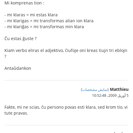
Mi komprenas tion :
- mi klaras = mi estas klara
- mi klarigas = mi transformas alian ion klara
- mi klariĝas = mi transformas min klara
Ĉu estas ĝuste ?
Kiam verbo eliras el adjektivo, ĉiufoje oni kreas tiujn tri eblojn
?
Antaŭdankon
Matthieu
(
نمایش مشخصات
)
5 آوریل 2009،‏ 10:52:48
Fakte, mi ne scias, ĉu persono povas esti klara, sed krom tio, vi
tute pravas.