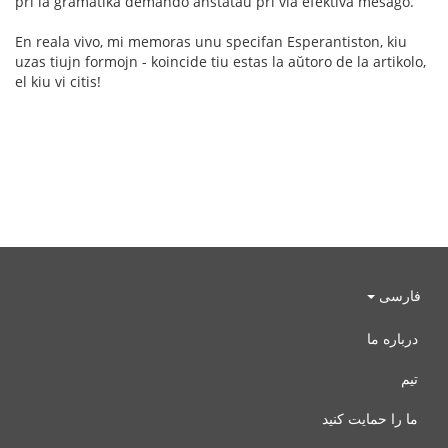
pri la gramatika demando anstataŭ pri via efektiva mesaĝo.
En reala vivo, mi memoras unu specifan Esperantiston, kiu
uzas tiujn formojn - koincide tiu estas la aŭtoro de la artikolo,
el kiu vi citis!
فارسی
درباره ما
تیم
ما را حمایت کنید