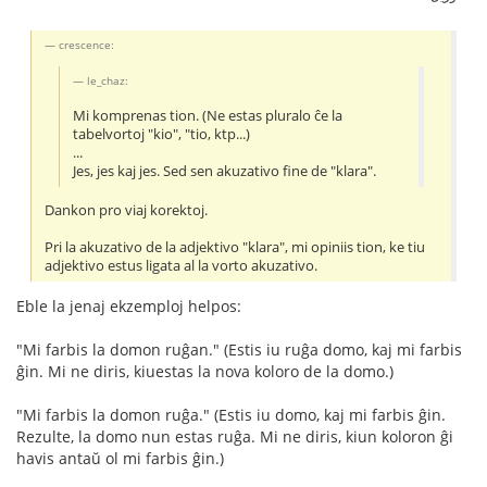
crescence:
le_chaz:
Mi komprenas tion. (Ne estas pluralo ĉe la
tabelvortoj "kio", "tio, ktp...)
...
Jes, jes kaj jes. Sed sen akuzativo fine de "klara".
Dankon pro viaj korektoj.
Pri la akuzativo de la adjektivo "klara", mi opiniis tion, ke tiu
adjektivo estus ligata al la vorto akuzativo.
Eble la jenaj ekzemploj helpos:
"Mi farbis la domon ruĝan." (Estis iu ruĝa domo, kaj mi farbis
ĝin. Mi ne diris, kiuestas la nova koloro de la domo.)
"Mi farbis la domon ruĝa." (Estis iu domo, kaj mi farbis ĝin.
Rezulte, la domo nun estas ruĝa. Mi ne diris, kiun koloron ĝi
havis antaŭ ol mi farbis ĝin.)