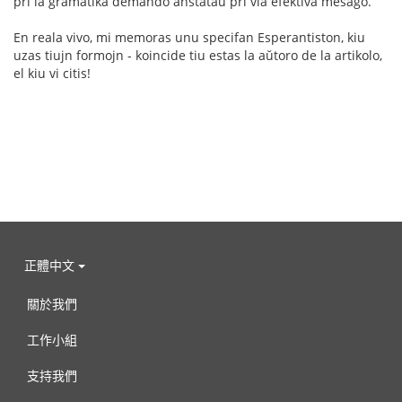
pri la gramatika demando anstataŭ pri via efektiva mesaĝo.
En reala vivo, mi memoras unu specifan Esperantiston, kiu
uzas tiujn formojn - koincide tiu estas la aŭtoro de la artikolo,
el kiu vi citis!
正體中文
關於我們
工作小組
支持我們