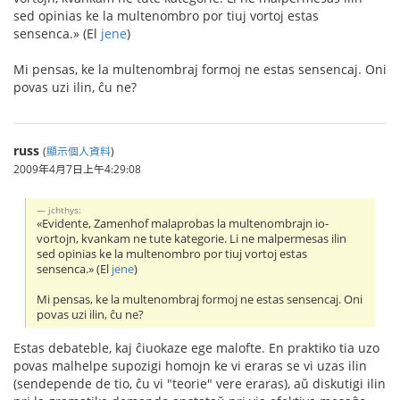
sed opinias ke la multenombro por tiuj vortoj estas
sensenca.» (El
jene
)
Mi pensas, ke la multenombraj formoj ne estas sensencaj. Oni
povas uzi ilin, ĉu ne?
russ
(
顯示個人資料
)
2009年4月7日上午4:29:08
jchthys:
«Evidente, Zamenhof malaprobas la multenombrajn io-
vortojn, kvankam ne tute kategorie. Li ne malpermesas ilin
sed opinias ke la multenombro por tiuj vortoj estas
sensenca.» (El
jene
)
Mi pensas, ke la multenombraj formoj ne estas sensencaj. Oni
povas uzi ilin, ĉu ne?
Estas debateble, kaj ĉiuokaze ege malofte. En praktiko tia uzo
povas malhelpe supozigi homojn ke vi eraras se vi uzas ilin
(sendepende de tio, ĉu vi "teorie" vere eraras), aŭ diskutigi ilin