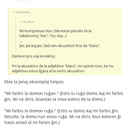
crescence:
le_chaz:
Mi komprenas tion. (Ne estas pluralo ĉe la
tabelvortoj "kio", "tio, ktp...)
...
Jes, jes kaj jes. Sed sen akuzativo fine de "klara".
Dankon pro viaj korektoj.
Pri la akuzativo de la adjektivo "klara", mi opiniis tion, ke tiu
adjektivo estus ligata al la vorto akuzativo.
Eble la jenaj ekzemploj helpos:
"Mi farbis la domon ruĝan." (Estis iu ruĝa domo, kaj mi farbis
ĝin. Mi ne diris, kiuestas la nova koloro de la domo.)
"Mi farbis la domon ruĝa." (Estis iu domo, kaj mi farbis ĝin.
Rezulte, la domo nun estas ruĝa. Mi ne diris, kiun koloron ĝi
havis antaŭ ol mi farbis ĝin.)