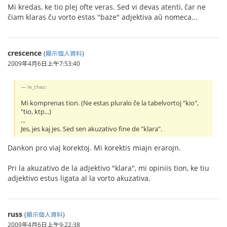
Mi kredas, ke tio plej ofte veras. Sed vi devas atenti, ĉar ne
ĉiam klaras ĉu vorto estas "baze" adjektiva aŭ nomeca...
crescence
(
顯示個人資料
)
2009年4月6日上午7:53:40
le_chaz:
Mi komprenas tion. (Ne estas pluralo ĉe la tabelvortoj "kio",
"tio, ktp...)
...
Jes, jes kaj jes. Sed sen akuzativo fine de "klara".
Dankon pro viaj korektoj. Mi korektis miajn erarojn.
Pri la akuzativo de la adjektivo "klara", mi opiniis tion, ke tiu
adjektivo estus ligata al la vorto akuzativa.
russ
(
顯示個人資料
)
2009年4月6日上午9:22:38