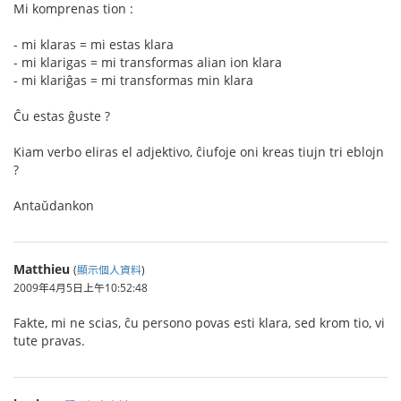
Mi komprenas tion :
- mi klaras = mi estas klara
- mi klarigas = mi transformas alian ion klara
- mi klariĝas = mi transformas min klara
Ĉu estas ĝuste ?
Kiam verbo eliras el adjektivo, ĉiufoje oni kreas tiujn tri eblojn
?
Antaŭdankon
Matthieu
(
顯示個人資料
)
2009年4月5日上午10:52:48
Fakte, mi ne scias, ĉu persono povas esti klara, sed krom tio, vi
tute pravas.