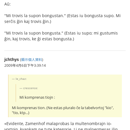
Aŭ:
"Mi trovis la supon bongustan." (Estas iu bongusta supo. Mi
serĉis ĝin kaj trovis ĝin.)
"Mi trovis la supon bongusta." (Estas iu supo; mi gustumis
ĝin, kaj trovis, ke ĝi estas bongusta.)
jchthys
(
顯示個人資料
)
2009年4月6日下午3:39:14
le_chaz:
crescence:
Mi komprenas tiojn :
Mi komprenas tion. (Ne estas pluralo ĉe la tabelvortoj "kio",
"tio, ktp...)
«Evidente, Zamenhof malaprobas la multenombrajn io-
vortojn, kvankam ne tute kategorie. Li ne malpermesas ilin