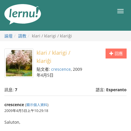
前
往
目
目
錄
錄
論壇
請教
klari / klarigi / klariĝi
klari / klarigi /
回應
klariĝi
貼文者:
crescence
, 2009
年4月5日
訊息:
7
語言:
Esperanto
crescence
(
顯示個人資料
)
2009年4月5日上午10:29:18
Saluton,