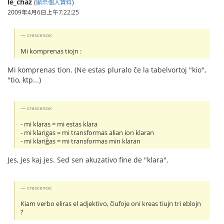
le_chaz
(
顯示個人資料
)
2009年4月6日上午7:22:25
crescence:
Mi komprenas tiojn :
Mi komprenas tion. (Ne estas pluralo ĉe la tabelvortoj "kio",
"tio, ktp...)
crescence:
- mi klaras = mi estas klara
- mi klarigas = mi transformas alian ion klaran
- mi klariĝas = mi transformas min klaran
Jes, jes kaj jes. Sed sen akuzativo fine de "klara".
crescence:
Kiam verbo eliras el adjektivo, ĉiufoje oni kreas tiujn tri eblojn
?