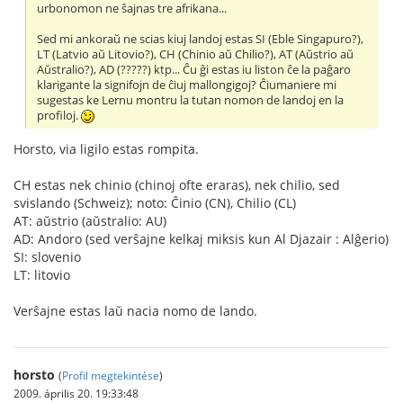
urbonomon ne ŝajnas tre afrikana...
Sed mi ankoraŭ ne scias kiuj landoj estas SI (Eble Singapuro?),
LT (Latvio aŭ Litovio?), CH (Chinio aŭ Chilio?), AT (Aŭstrio aŭ
Aŭstralio?), AD (?????) ktp... Ĉu ĝi estas iu liston ĉe la paĝaro
klarigante la signifojn de ĉiuj mallongigoj? Ĉiumaniere mi
sugestas ke Lernu montru la tutan nomon de landoj en la
profiloj.
Horsto, via ligilo estas rompita.
CH estas nek chinio (chinoj ofte eraras), nek chilio, sed
svislando (Schweiz); noto: Ĉinio (CN), Chilio (CL)
AT: aŭstrio (aŭstralio: AU)
AD: Andoro (sed verŝajne kelkaj miksis kun Al Djazair : Alĝerio)
SI: slovenio
LT: litovio
Verŝajne estas laŭ nacia nomo de lando.
horsto
(
Profil megtekintése
)
2009. április 20. 19:33:48