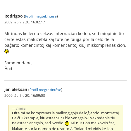
Rodrigoo
(
Profil megtekintése
)
2009. április 20. 16:02:17
Mirindas ke lernu sekvas internacian kodon, sed miopinie tio
certe estas maluzebla kaj tute ne taŭga por la celo de la
paĝaro; komencintoj kaj komencantoj kiuj miskomprenas ĉion.
Sammondane,
Ĥod
jan aleksan
(
Profil megtekintése
)
2009. április 20. 16:09:03
Vilinilo:
Ofte mi ne komprenas la mallongigojn de loĝlandoj montrataj
tie ĉi. Ekzemple, kiu estas SE? Eble Senegalo? Nekredeble tiu
ne estas Senegalo, sed Svedio
Mi nur tion malkovris ĉar,
klakante sur la nomon de uzanto AlfRoland mi vidis ke lian