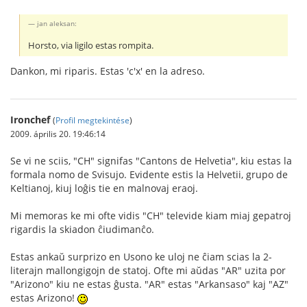
jan aleksan:
Horsto, via ligilo estas rompita.
Dankon, mi riparis. Estas 'c'x' en la adreso.
Ironchef
(
Profil megtekintése
)
2009. április 20. 19:46:14
Se vi ne sciis, "CH" signifas "Cantons de Helvetia", kiu estas la
formala nomo de Svisujo. Evidente estis la Helvetii, grupo de
Keltianoj, kiuj loĝis tie en malnovaj eraoj.
Mi memoras ke mi ofte vidis "CH" televide kiam miaj gepatroj
rigardis la skiadon ĉiudimanĉo.
Estas ankaŭ surprizo en Usono ke uloj ne ĉiam scias la 2-
literajn mallongigojn de statoj. Ofte mi aŭdas "AR" uzita por
"Arizono" kiu ne estas ĝusta. "AR" estas "Arkansaso" kaj "AZ"
estas Arizono!