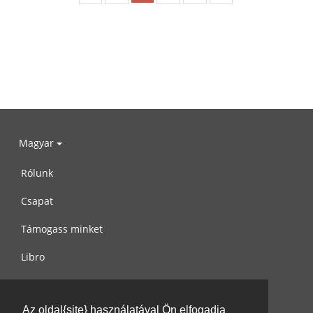
Magyar
Rólunk
Csapat
Támogass minket
Libro
Adatvédelem
Az oldal{site} használatával Ön elfogadja
Használati feltételek