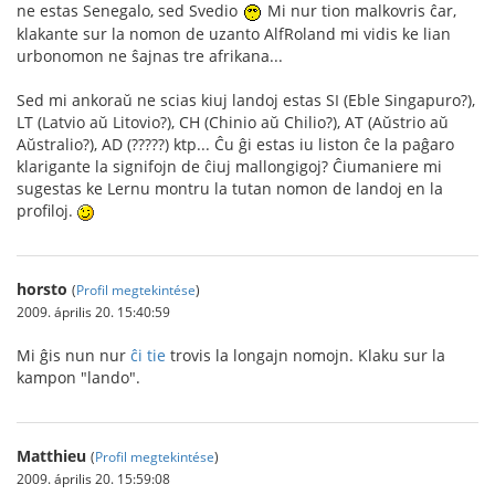
ne estas Senegalo, sed Svedio
Mi nur tion malkovris ĉar,
klakante sur la nomon de uzanto AlfRoland mi vidis ke lian
urbonomon ne ŝajnas tre afrikana...
Sed mi ankoraŭ ne scias kiuj landoj estas SI (Eble Singapuro?),
LT (Latvio aŭ Litovio?), CH (Chinio aŭ Chilio?), AT (Aŭstrio aŭ
Aŭstralio?), AD (?????) ktp... Ĉu ĝi estas iu liston ĉe la paĝaro
klarigante la signifojn de ĉiuj mallongigoj? Ĉiumaniere mi
sugestas ke Lernu montru la tutan nomon de landoj en la
profiloj.
horsto
(
Profil megtekintése
)
2009. április 20. 15:40:59
Mi ĝis nun nur
ĉi tie
trovis la longajn nomojn. Klaku sur la
kampon "lando".
Matthieu
(
Profil megtekintése
)
2009. április 20. 15:59:08