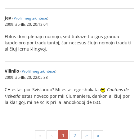
Jev
(
Profil megtekintése
)
2009. április 20. 20:13:04
Eblus doni plenajn nomojn, sed tiukaze tio iĝus granda
kapdoloro por tradukantoj, ĉar necesus ĉiujn nomojn traduki
al ĉiuj lernu!-lingvoj.
Vilinilo
(
Profil megtekintése
)
2009. április 20. 22:05:38
CH estas por Svislando? Mi estas ege shokata
Cantons de
Helvetia
estas noveco por mi! Ĉiumaniere, dankon al ĉiuj por
la klarigoj, mi ne sciis pri la landokodoj de ISO.
1
«
<
2
>
»