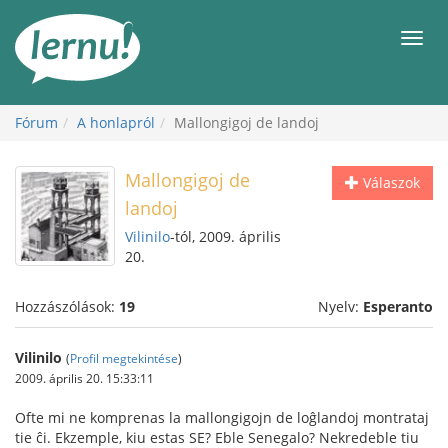
Tartalom
Men
Fórum
A honlapról
Mallongigoj de landoj
Mallongigoj de
Válaszok
landoj
Vilinilo
-tól, 2009. április
20.
Hozzászólások:
19
Nyelv:
Esperanto
Vilinilo
(
Profil megtekintése
)
2009. április 20. 15:33:11
Ofte mi ne komprenas la mallongigojn de loĝlandoj montrataj
tie ĉi. Ekzemple, kiu estas SE? Eble Senegalo? Nekredeble tiu