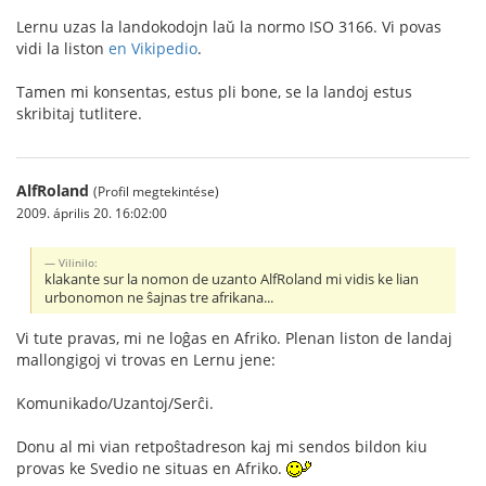
Lernu uzas la landokodojn laŭ la normo ISO 3166. Vi povas
vidi la liston
en Vikipedio
.
Tamen mi konsentas, estus pli bone, se la landoj estus
skribitaj tutlitere.
AlfRoland
(Profil megtekintése)
2009. április 20. 16:02:00
Vilinilo:
klakante sur la nomon de uzanto AlfRoland mi vidis ke lian
urbonomon ne ŝajnas tre afrikana...
Vi tute pravas, mi ne loĝas en Afriko. Plenan liston de landaj
mallongigoj vi trovas en Lernu jene:
Komunikado/Uzantoj/Serĉi.
Donu al mi vian retpoŝtadreson kaj mi sendos bildon kiu
provas ke Svedio ne situas en Afriko.