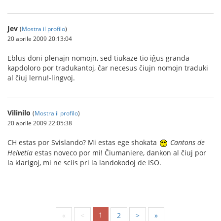
Jev
(
Mostra il profilo
)
20 aprile 2009 20:13:04
Eblus doni plenajn nomojn, sed tiukaze tio iĝus granda
kapdoloro por tradukantoj, ĉar necesus ĉiujn nomojn traduki
al ĉiuj lernu!-lingvoj.
Vilinilo
(
Mostra il profilo
)
20 aprile 2009 22:05:38
CH estas por Svislando? Mi estas ege shokata
Cantons de
Helvetia
estas noveco por mi! Ĉiumaniere, dankon al ĉiuj por
la klarigoj, mi ne sciis pri la landokodoj de ISO.
1
«
<
2
>
»