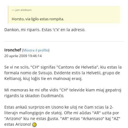
jan aleksan:
Horsto, via ligilo estas rompita.
Dankon, mi riparis. Estas 'c'x' en la adreso.
Ironchef
(
Mostra il profilo
)
20 aprile 2009 19:46:14
Se vi ne sciis, "CH" signifas "Cantons de Helvetia", kiu estas la
formala nomo de Svisujo. Evidente estis la Helvetii, grupo de
Keltianoj, kiuj loĝis tie en malnovaj eraoj.
Mi memoras ke mi ofte vidis "CH" televide kiam miaj gepatroj
rigardis la skiadon ĉiudimanĉo.
Estas ankaŭ surprizo en Usono ke uloj ne ĉiam scias la 2-
literajn mallongigojn de statoj. Ofte mi aŭdas "AR" uzita por
"Arizono" kiu ne estas ĝusta. "AR" estas "Arkansaso" kaj "AZ"
estas Arizono!