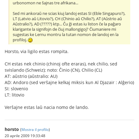
urbonomon ne ŝajnas tre afrikana...
Sed mi ankoraŭ ne scias kiuj landoj estas SI (Eble Singapuro?),
LT (Latvio aŭ Litovio?), CH (Chinio aŭ Chilio?), AT (Aŭstrio aŭ
Aŭstralio?), AD (?????) ktp... Ĉu ĝi estas iu liston ĉe la paĝaro
klarigante la signifojn de ĉiuj mallongigoj? Ĉiumaniere mi
sugestas ke Lernu montru la tutan nomon de landoj en la
profiloj.
Horsto, via ligilo estas rompita.
CH estas nek chinio (chinoj ofte eraras), nek chilio, sed
svislando (Schweiz); noto: Ĉinio (CN), Chilio (CL)
AT: aŭstrio (aŭstralio: AU)
AD: Andoro (sed verŝajne kelkaj miksis kun Al Djazair : Alĝerio)
SI: slovenio
LT: litovio
Verŝajne estas laŭ nacia nomo de lando.
horsto
(
Mostra il profilo
)
20 aprile 2009 19:33:48