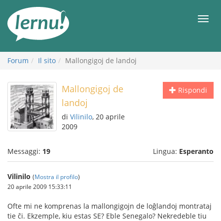
Vai
all’indice
Men
Forum
Il sito
Mallongigoj de landoj
Mallongigoj de
Rispondi
landoj
di
Vilinilo
, 20 aprile
2009
Messaggi:
19
Lingua:
Esperanto
Vilinilo
(
Mostra il profilo
)
20 aprile 2009 15:33:11
Ofte mi ne komprenas la mallongigojn de loĝlandoj montrataj
tie ĉi. Ekzemple, kiu estas SE? Eble Senegalo? Nekredeble tiu