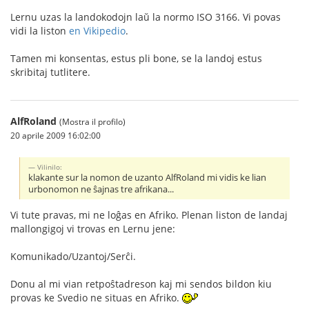
Lernu uzas la landokodojn laŭ la normo ISO 3166. Vi povas
vidi la liston
en Vikipedio
.
Tamen mi konsentas, estus pli bone, se la landoj estus
skribitaj tutlitere.
AlfRoland
(Mostra il profilo)
20 aprile 2009 16:02:00
Vilinilo:
klakante sur la nomon de uzanto AlfRoland mi vidis ke lian
urbonomon ne ŝajnas tre afrikana...
Vi tute pravas, mi ne loĝas en Afriko. Plenan liston de landaj
mallongigoj vi trovas en Lernu jene:
Komunikado/Uzantoj/Serĉi.
Donu al mi vian retpoŝtadreson kaj mi sendos bildon kiu
provas ke Svedio ne situas en Afriko.