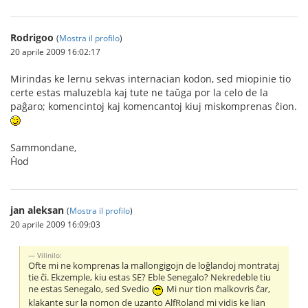
Rodrigoo
(
Mostra il profilo
)
20 aprile 2009 16:02:17
Mirindas ke lernu sekvas internacian kodon, sed miopinie tio
certe estas maluzebla kaj tute ne taŭga por la celo de la
paĝaro; komencintoj kaj komencantoj kiuj miskomprenas ĉion.
Sammondane,
Ĥod
jan aleksan
(
Mostra il profilo
)
20 aprile 2009 16:09:03
Vilinilo:
Ofte mi ne komprenas la mallongigojn de loĝlandoj montrataj
tie ĉi. Ekzemple, kiu estas SE? Eble Senegalo? Nekredeble tiu
ne estas Senegalo, sed Svedio
Mi nur tion malkovris ĉar,
klakante sur la nomon de uzanto AlfRoland mi vidis ke lian