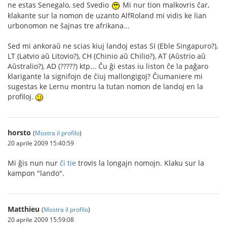
ne estas Senegalo, sed Svedio
Mi nur tion malkovris ĉar,
klakante sur la nomon de uzanto AlfRoland mi vidis ke lian
urbonomon ne ŝajnas tre afrikana...
Sed mi ankoraŭ ne scias kiuj landoj estas SI (Eble Singapuro?),
LT (Latvio aŭ Litovio?), CH (Chinio aŭ Chilio?), AT (Aŭstrio aŭ
Aŭstralio?), AD (?????) ktp... Ĉu ĝi estas iu liston ĉe la paĝaro
klarigante la signifojn de ĉiuj mallongigoj? Ĉiumaniere mi
sugestas ke Lernu montru la tutan nomon de landoj en la
profiloj.
horsto
(
Mostra il profilo
)
20 aprile 2009 15:40:59
Mi ĝis nun nur
ĉi tie
trovis la longajn nomojn. Klaku sur la
kampon "lando".
Matthieu
(
Mostra il profilo
)
20 aprile 2009 15:59:08