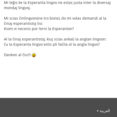
Mi leĝis ke la Esperanta lingvo ne estas justa inter la diversaj
mondaj lingvoj.
Mi scias ĉinlingvon(ne tro bone), do mi volas demandi al la
ĉinaj esperantistoj tio:
Kiom vi necesis por lerni la Esperanton?
Al la ĉinaj esperantistoj, kiuj scias ankaŭ la anglan lingvon:
ĉu la Esperanta lingvo estis pli faĉila ol la angla lingvo?
Dankon al ĉiu!!!
العربية