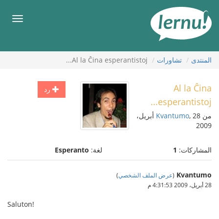
لى
لمحتويات
قائمة
طعام
المنتدى
تشاورات
Al la Ĉina esperantistoj...
Al la Ĉina
رد
esperantistoj...
من
Kvantumo
, 28 أبريل،
2009
المشاركات:
1
لغة:
Esperanto
Kvantumo
(
عرض الملف الشخصي
)
28 أبريل، 2009 4:31:53 م
Saluton!