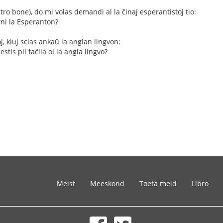
tro bone), do mi volas demandi al la ĉinaj esperantistoj tio:
rni la Esperanton?
oj, kiuj scias ankaŭ la anglan lingvon:
stis pli faĉila ol la angla lingvo?
Meist
Meeskond
Toeta meid
Libro