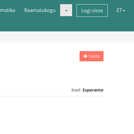
matika
Raamatukogu
ET
Logi sisse
Vasta
Keel:
Esperanto