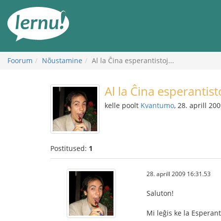
Sisu
juurde
Foorum
Nõustamine
Al la Ĉina esperantistoj...
Al la Ĉina esperantisto
kelle poolt
Kvantumo
, 28. aprill 20
Postitused:
1
28. aprill 2009 16:31.53
Saluton!
Mi leĝis ke la Esperant