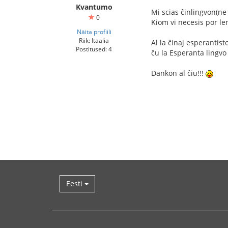
Kvantumo
Mi scias ĉinlingvon(ne 
0
Kiom vi necesis por le
Näita profiili
Riik: Itaalia
Al la ĉinaj esperantist
Postitused: 4
ĉu la Esperanta lingvo e
Dankon al ĉiu!!!
Eesti