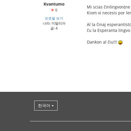
Kvantumo
Mi scias ĉinlingvon(ne 
0
Kiom vi necesis por le
프로필 보기
나라: 이탈리아
Al la ĉinaj esperantist
글: 4
ĉu la Esperanta lingvo e
Dankon al ĉiu!!!
한국어