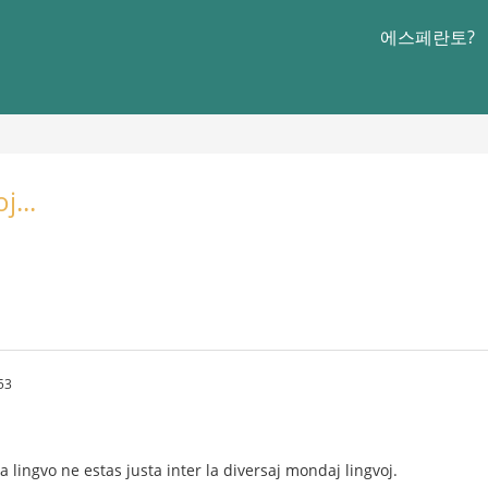
에스페란토?
j...
53
a lingvo ne estas justa inter la diversaj mondaj lingvoj.