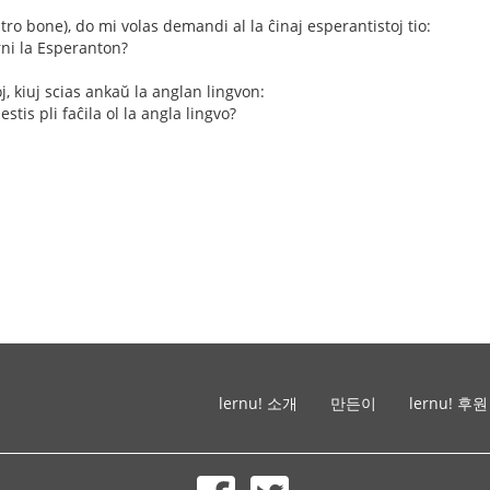
tro bone), do mi volas demandi al la ĉinaj esperantistoj tio:
rni la Esperanton?
oj, kiuj scias ankaŭ la anglan lingvon:
stis pli faĉila ol la angla lingvo?
lernu! 소개
만든이
lernu! 후원