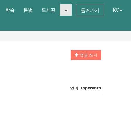
학습
문법
도서관
KO
들어가기
댓글 쓰기
언어:
Esperanto