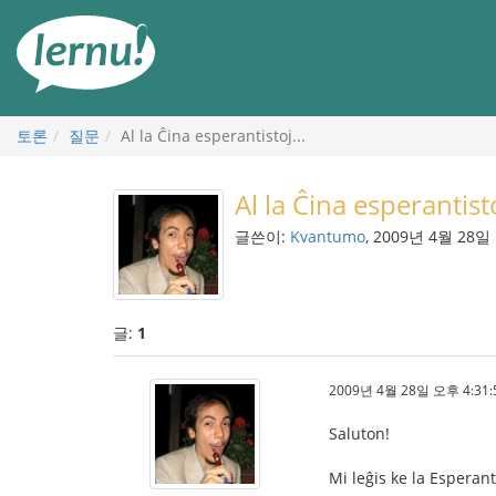
본
문
으
로
토론
질문
Al la Ĉina esperantistoj...
Al la Ĉina esperantisto
글쓴이:
Kvantumo
, 2009년 4월 28일
글:
1
2009년 4월 28일 오후 4:31:
Saluton!
Mi leĝis ke la Esperant