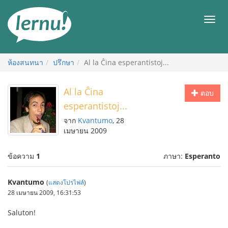
ไป
ยัง
เมนู
สารบัญ
ห้องสนทนา
ปรึกษา
Al la Ĉina esperantistoj...
Al la Ĉina
ตอบ
esperantistoj...
จาก
Kvantumo
, 28
เมษายน 2009
ข้อความ
1
ภาษา:
Esperanto
Kvantumo
(
แสดงโปรไฟล์
)
28 เมษายน 2009, 16:31:53
Saluton!