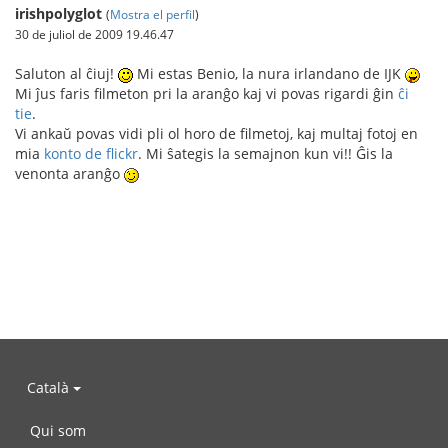
irishpolyglot
(
Mostra el perfil
)
30 de juliol de 2009 19.46.47
Saluton al ĉiuj!
Mi estas Benio, la nura irlandano de IJK
Mi ĵus faris filmeton pri la aranĝo kaj vi povas rigardi ĝin
ĉi
tie
.
Vi ankaŭ povas vidi pli ol horo de filmetoj, kaj multaj fotoj en
mia
konto de flickr
. Mi ŝategis la semajnon kun vi!! Ĝis la
venonta aranĝo
Català
Qui som