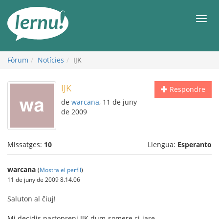
Al
contingut
Men
Fòrum
Notícies
IJK
IJK
Respondre
de
warcana
, 11 de juny
de 2009
Missatges:
10
Llengua:
Esperanto
warcana
(
Mostra el perfil
)
11 de juny de 2009 8.14.06
Saluton al ĉiuj!
Mi decidis partopreni IJK dum-somere ci-jare.