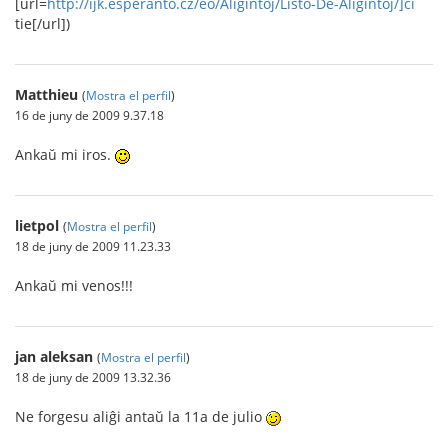
[url=
http://ijk.esperanto.cz/eo/Aliĝintoj/Listo-De-Aliĝintoj/]ĉi
tie[/url])
Matthieu
(
Mostra el perfil
)
16 de juny de 2009 9.37.18
Ankaŭ mi iros.
lietpol
(
Mostra el perfil
)
18 de juny de 2009 11.23.33
Ankaŭ mi venos!!!
jan aleksan
(
Mostra el perfil
)
18 de juny de 2009 13.32.36
Ne forgesu aliĝi antaŭ la 11a de julio