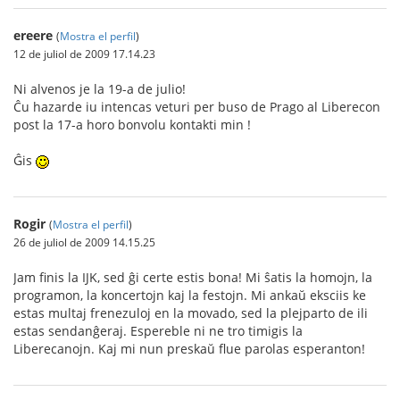
ereere
(
Mostra el perfil
)
12 de juliol de 2009 17.14.23
Ni alvenos je la 19-a de julio!
Ĉu hazarde iu intencas veturi per buso de Prago al Liberecon
post la 17-a horo bonvolu kontakti min !
Ĝis
Rogir
(
Mostra el perfil
)
26 de juliol de 2009 14.15.25
Jam finis la IJK, sed ĝi certe estis bona! Mi ŝatis la homojn, la
programon, la koncertojn kaj la festojn. Mi ankaŭ eksciis ke
estas multaj frenezuloj en la movado, sed la plejparto de ili
estas sendanĝeraj. Espereble ni ne tro timigis la
Liberecanojn. Kaj mi nun preskaŭ flue parolas esperanton!