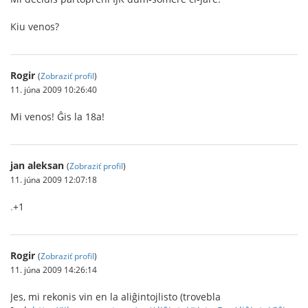
Kiu venos?
Rogir
(
Zobraziť profil
)
11. júna 2009 10:26:40
Mi venos! Ĝis la 18a!
jan aleksan
(
Zobraziť profil
)
11. júna 2009 12:07:18
.
+1
Rogir
(
Zobraziť profil
)
11. júna 2009 14:26:14
Jes, mi rekonis vin en la aliĝintojlisto (trovebla