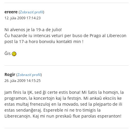
ereere
(
Zobraziť profil
)
12. júla 2009 17:14:23
Ni alvenos je la 19-a de julio!
Ĉu hazarde iu intencas veturi per buso de Prago al Liberecon
post la 17-a horo bonvolu kontakti min !
Ĝis
Rogir
(
Zobraziť profil
)
26. júla 2009 14:15:25
Jam finis la IJK, sed ĝi certe estis bona! Mi ŝatis la homojn, la
programon, la koncertojn kaj la festojn. Mi ankaŭ eksciis ke
estas multaj frenezuloj en la movado, sed la plejparto de ili
estas sendanĝeraj. Espereble ni ne tro timigis la
Liberecanojn. Kaj mi nun preskaŭ flue parolas esperanton!