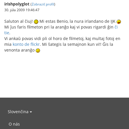
irishpolyglot
(
Zobraziť profil
)
30. júla 2009 19:46:47
Saluton al ĉiuj!
Mi estas Benio, la nura irlandano de IJK
Mi ĵus faris filmeton pri la aranĝo kaj vi povas rigardi ĝin
ĉi
tie
.
Vi ankaŭ povas vidi pli ol horo de filmetoj, kaj multaj fotoj en
mia
konto de flickr
. Mi ŝategis la semajnon kun vi!! Ĝis la
venonta aranĝo
Slovenčina
O nás