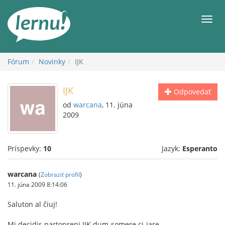
Späť
na
Men
obsah
Fórum
Novinky
IJK
IJK
Odpovedať
od
warcana
, 11. júna
2009
Príspevky:
10
Jazyk:
Esperanto
warcana
(
Zobraziť profil
)
11. júna 2009 8:14:06
Saluton al ĉiuj!
Mi decidis partopreni IJK dum-somere ci-jare.