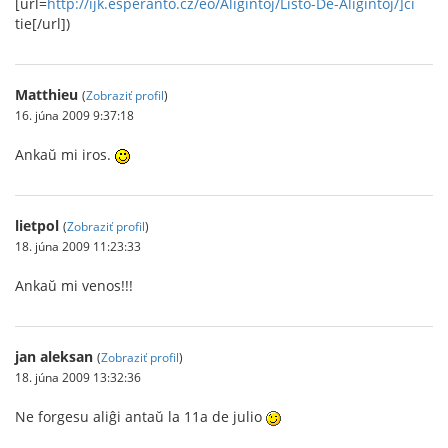
[url=
http://ijk.esperanto.cz/eo/Aliĝintoj/Listo-De-Aliĝintoj/]ĉi
tie[/url])
Matthieu
(
Zobraziť profil
)
16. júna 2009 9:37:18
Ankaŭ mi iros.
lietpol
(
Zobraziť profil
)
18. júna 2009 11:23:33
Ankaŭ mi venos!!!
jan aleksan
(
Zobraziť profil
)
18. júna 2009 13:32:36
Ne forgesu aliĝi antaŭ la 11a de julio