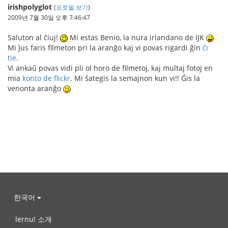
irishpolyglot
(
프로필 보기
)
2009년 7월 30일 오후 7:46:47
Saluton al ĉiuj!
Mi estas Benio, la nura irlandano de IJK
Mi ĵus faris filmeton pri la aranĝo kaj vi povas rigardi ĝin
ĉi
tie
.
Vi ankaŭ povas vidi pli ol horo de filmetoj, kaj multaj fotoj en
mia
konto de flickr
. Mi ŝategis la semajnon kun vi!! Ĝis la
venonta aranĝo
한국어
lernu! 소개