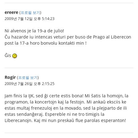
ereere
(
프로필 보기
)
2009년 7월 12일 오후 5:14:23
Ni alvenos je la 19-a de julio!
Ĉu hazarde iu intencas veturi per buso de Prago al Liberecon
post la 17-a horo bonvolu kontakti min !
Ĝis
Rogir
(
프로필 보기
)
2009년 7월 26일 오후 2:15:25
Jam finis la IJK, sed ĝi certe estis bona! Mi ŝatis la homojn, la
programon, la koncertojn kaj la festojn. Mi ankaŭ eksciis ke
estas multaj frenezuloj en la movado, sed la plejparto de ili
estas sendanĝeraj. Espereble ni ne tro timigis la
Liberecanojn. Kaj mi nun preskaŭ flue parolas esperanton!