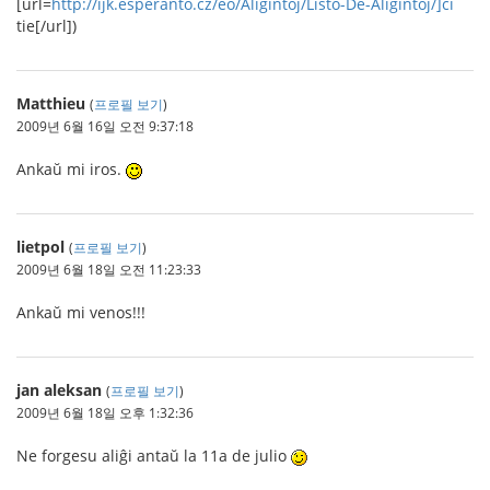
[url=
http://ijk.esperanto.cz/eo/Aliĝintoj/Listo-De-Aliĝintoj/]ĉi
tie[/url])
Matthieu
(
프로필 보기
)
2009년 6월 16일 오전 9:37:18
Ankaŭ mi iros.
lietpol
(
프로필 보기
)
2009년 6월 18일 오전 11:23:33
Ankaŭ mi venos!!!
jan aleksan
(
프로필 보기
)
2009년 6월 18일 오후 1:32:36
Ne forgesu aliĝi antaŭ la 11a de julio