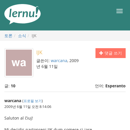
본
문
메
으
뉴
로
토론
소식
IJK
IJK
댓글 쓰기
글쓴이:
warcana
, 2009
년 6월 11일
글:
10
언어:
Esperanto
warcana
(
프로필 보기
)
2009년 6월 11일 오전 8:14:06
Saluton al ĉiuj!
Mi decidis partopreni IJK dum-somere ci-jare.