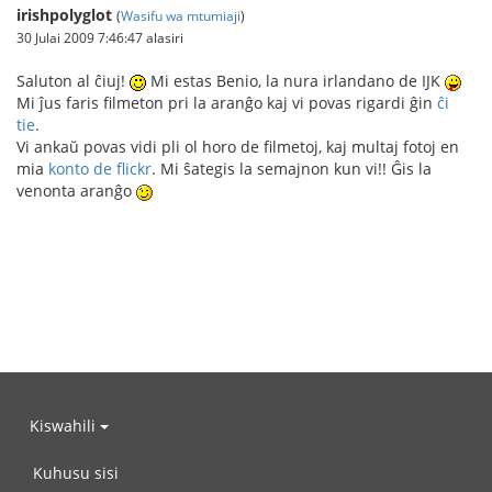
irishpolyglot
(
Wasifu wa mtumiaji
)
30 Julai 2009 7:46:47 alasiri
Saluton al ĉiuj!
Mi estas Benio, la nura irlandano de IJK
Mi ĵus faris filmeton pri la aranĝo kaj vi povas rigardi ĝin
ĉi
tie
.
Vi ankaŭ povas vidi pli ol horo de filmetoj, kaj multaj fotoj en
mia
konto de flickr
. Mi ŝategis la semajnon kun vi!! Ĝis la
venonta aranĝo
Kiswahili
Kuhusu sisi