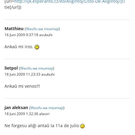
[url=
http://ijk.esperanto.cz/eo/Aliĝintoj/Listo-De-Aliĝintoj/]ĉi
tie[/url])
Matthieu
(
Wasifu wa mtumiaji
)
16 Juni 2009 9:37:18 asubuhi
Ankaŭ mi iros.
lietpol
(
Wasifu wa mtumiaji
)
18 Juni 2009 11:23:33 asubuhi
Ankaŭ mi venos!!!
jan aleksan
(
Wasifu wa mtumiaji
)
18 Juni 2009 1:32:36 alasiri
Ne forgesu aliĝi antaŭ la 11a de julio