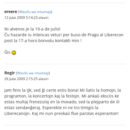
ereere
(
Wasifu wa mtumiaji
)
12 Julai 2009 5:14:23 alasiri
Ni alvenos je la 19-a de julio!
Ĉu hazarde iu intencas veturi per buso de Prago al Liberecon
post la 17-a horo bonvolu kontakti min !
Ĝis
Rogir
(
Wasifu wa mtumiaji
)
26 Julai 2009 2:15:25 alasiri
Jam finis la IJK, sed ĝi certe estis bona! Mi ŝatis la homojn, la
programon, la koncertojn kaj la festojn. Mi ankaŭ eksciis ke
estas multaj frenezuloj en la movado, sed la plejparto de ili
estas sendanĝeraj. Espereble ni ne tro timigis la
Liberecanojn. Kaj mi nun preskaŭ flue parolas esperanton!