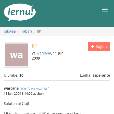
Kwa
maudhui
orod
jukwaa
Habari
IJK
IJK
Kujibu
ya
warcana
, 11 Juni
2009
Ujumbe:
10
Lugha:
Esperanto
warcana
(
Wasifu wa mtumiaji
)
11 Juni 2009 8:14:06 asubuhi
Saluton al ĉiuj!
Mi decidis partopreni IJK dum-somere ci-jare.