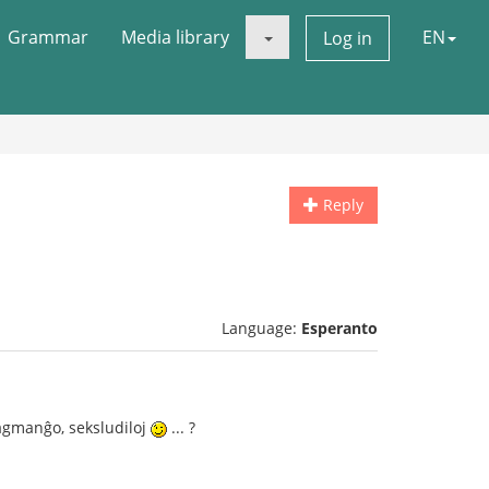
Grammar
Media library
EN
Log in
Reply
Language:
Esperanto
tagmanĝo, seksludiloj
... ?