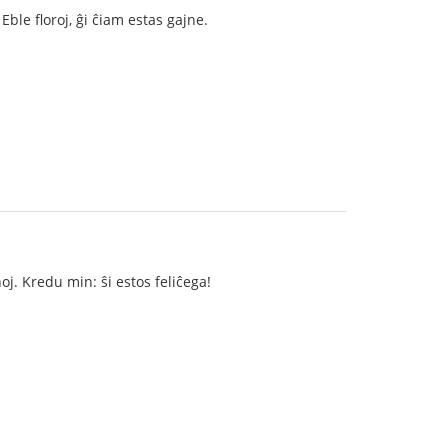
ble floroj, ĝi ĉiam estas gajne.
noj. Kredu min: ŝi estos feliĉega!