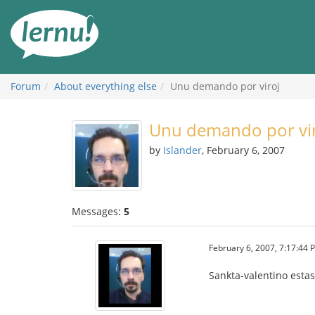
Skip
to
the
content
Forum
About everything else
Unu demando por viroj
Unu demando por vi
by
Islander
, February 6, 2007
Messages:
5
February 6, 2007, 7:17:44 
Sankta-valentino esta