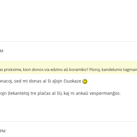
PM
as proksime, kion donos via edzino aŭ koramiko? Floroj, kandelumo tagman
nacoj, sed mi donas al ŝi aĵojn ĉiuokaze
rojn (lekantetoj tre plaĉas al ŝi), kaj ni ankaŭ vespermanĝos.
1 PM