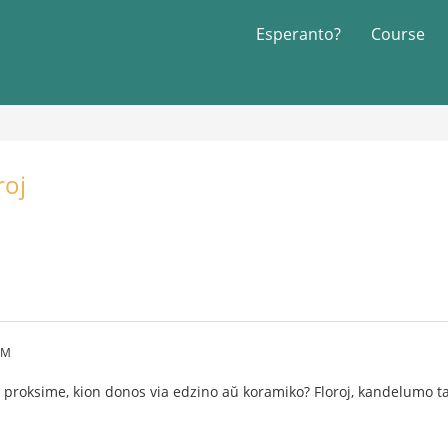
Esperanto?
Course
roj
PM
s proksime, kion donos via edzino aŭ koramiko? Floroj, kandelumo 