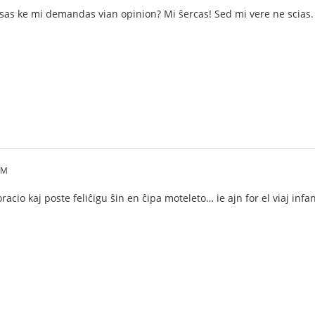
nsas ke mi demandas vian opinion? Mi ŝercas! Sed mi vere ne scias. E
PM
oracio kaj poste feliĉigu ŝin en ĉipa moteleto… ie ajn for el viaj infa