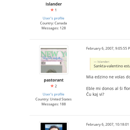
Islander
1
User's profile
Country: Canada
Messages: 128
February 6, 2007, 9:05:55 
Islander:
Sankta-valentino est
Mia edzino ne volas do
pastorant
2
Eble mi donos al ŝi flo
Ĉu kaj vi?
User's profile
Country: United States
Messages: 188
February 6, 2007, 10:18:0