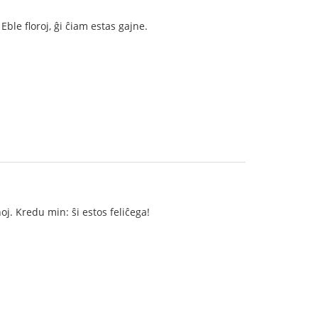
ble floroj, ĝi ĉiam estas gajne.
noj. Kredu min: ŝi estos feliĉega!