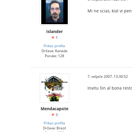
Mi ne scias, kial vi pe
Islander
1
Prikaz profila
Država: Kanada
Poruke: 128
7. veljače 2007. 13:30:52
Invitu ŝin al bona rest
Mendacapote
3
Prikaz profila
Država: Brazil