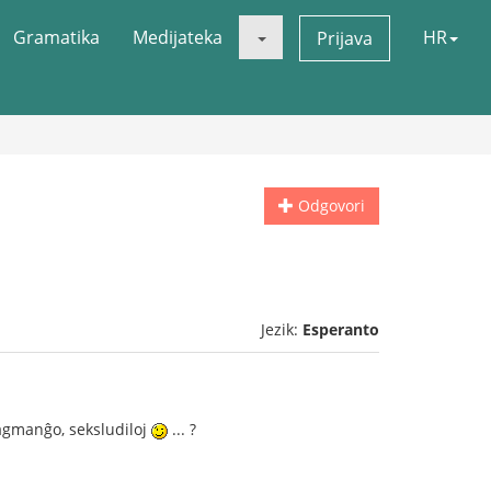
Gramatika
Medijateka
HR
Prijava
Odgovori
Jezik:
Esperanto
tagmanĝo, seksludiloj
... ?