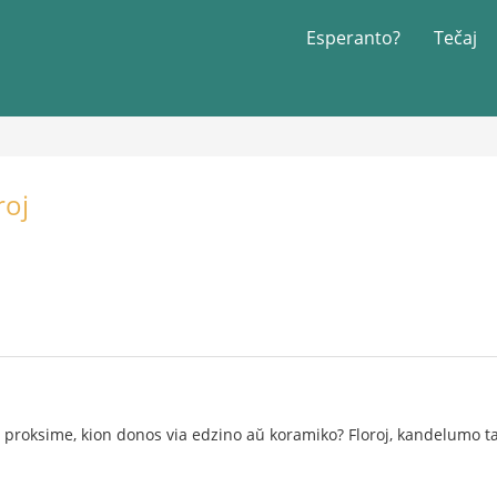
Esperanto?
Tečaj
roj
s proksime, kion donos via edzino aŭ koramiko? Floroj, kandelumo 