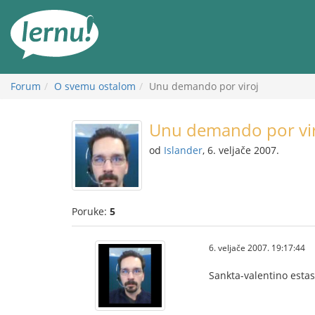
Sadržaj
Forum
O svemu ostalom
Unu demando por viroj
Unu demando por vi
od
Islander
, 6. veljače 2007.
Poruke:
5
6. veljače 2007. 19:17:44
Sankta-valentino esta