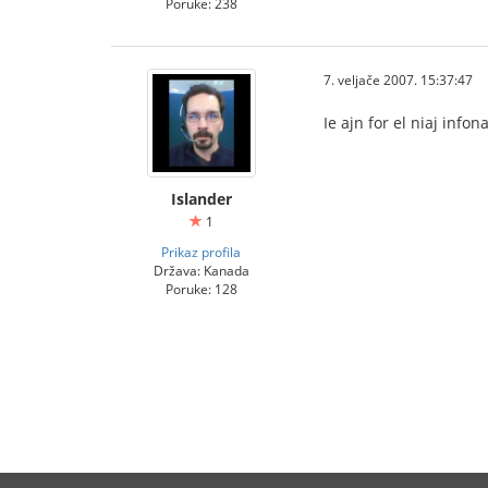
Poruke: 238
7. veljače 2007. 15:37:47
Ie ajn for el niaj inf
Islander
1
Prikaz profila
Država: Kanada
Poruke: 128