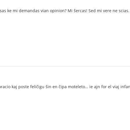
nsas ke mi demandas vian opinion? Mi ŝercas! Sed mi vere ne scias. E
oracio kaj poste feliĉigu ŝin en ĉipa moteleto… ie ajn for el viaj infa