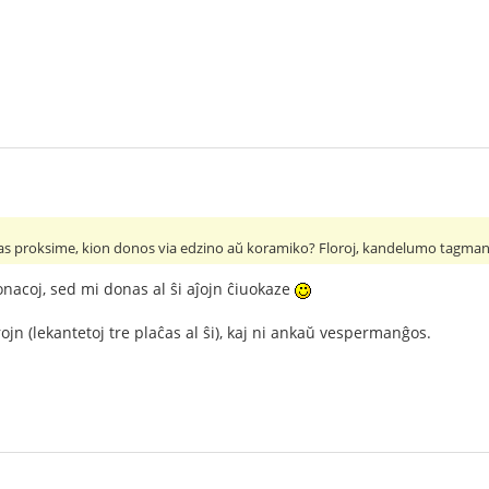
as proksime, kion donos via edzino aŭ koramiko? Floroj, kandelumo tagman
nacoj, sed mi donas al ŝi aĵojn ĉiuokaze
rojn (lekantetoj tre plaĉas al ŝi), kaj ni ankaŭ vespermanĝos.