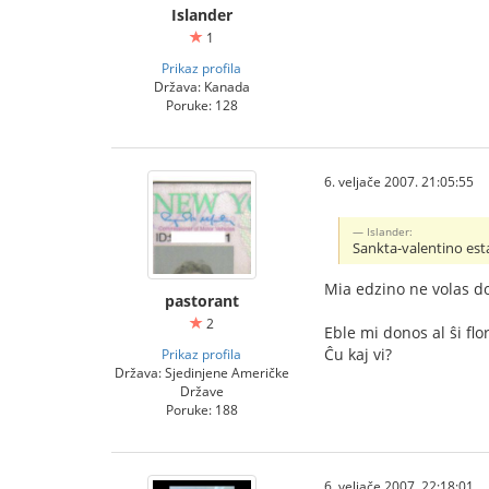
Islander
1
Prikaz profila
Država: Kanada
Poruke: 128
6. veljače 2007. 21:05:55
Islander:
Sankta-valentino est
Mia edzino ne volas do
pastorant
2
Eble mi donos al ŝi flo
Ĉu kaj vi?
Prikaz profila
Država: Sjedinjene Američke
Države
Poruke: 188
6. veljače 2007. 22:18:01