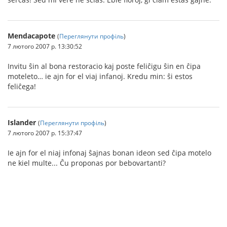
Mendacapote
(
Переглянути профіль
)
7 лютого 2007 р. 13:30:52
Invitu ŝin al bona restoracio kaj poste feliĉigu ŝin en ĉipa
moteleto… ie ajn for el viaj infanoj. Kredu min: ŝi estos
feliĉega!
Islander
(
Переглянути профіль
)
7 лютого 2007 р. 15:37:47
Ie ajn for el niaj infonaj ŝajnas bonan ideon sed ĉipa motelo
ne kiel multe... Ĉu proponas por bebovartanti?