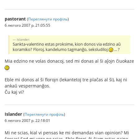
pastorant
(
Переглянути профіль
)
6 лютого 2007 р. 21:05:55
Islander:
Sankta-valentino estas proksime, kion donos via edzino aŭ
koramiko? Floroj, kandelumo tagmanĝo, seksludiloj
... ?
Mia edzino ne volas donacoj, sed mi donas al ŝi aĵojn ĉiuokaze
Eble mi donos al ŝi florojn (lekantetoj tre plaĉas al ŝi), kaj ni
ankaŭ vespermanĝos.
Ĉu kaj vi?
Islander
(
Переглянути профіль
)
6 лютого 2007 р. 22:18:01
Mi ne scias, kial vi pensas ke mi demandas vian opinion? Mi
ŝercas! Sed mi vere ne scias. Eble floroj, ĝi ĉiam estas gajne.