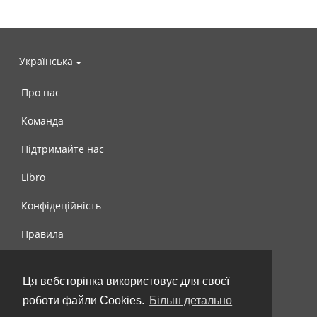
Українська
Про нас
Команда
Підтримайте нас
Libro
Конфідеційність
Правила
Контакти
Ця вебсторінка використовує для своєї
роботи файли Cookies.
Більш детально