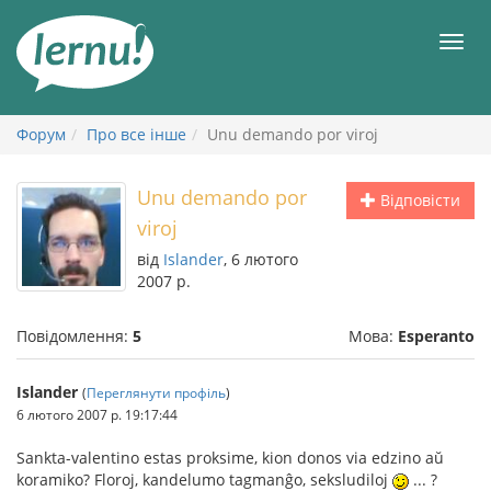
До
змісту
Мен
Форум
Про все інше
Unu demando por viroj
Unu demando por
Відповісти
viroj
від
Islander
, 6 лютого
2007 р.
Повідомлення:
5
Мова:
Esperanto
Islander
(
Переглянути профіль
)
6 лютого 2007 р. 19:17:44
Sankta-valentino estas proksime, kion donos via edzino aŭ
koramiko? Floroj, kandelumo tagmanĝo, seksludiloj
... ?