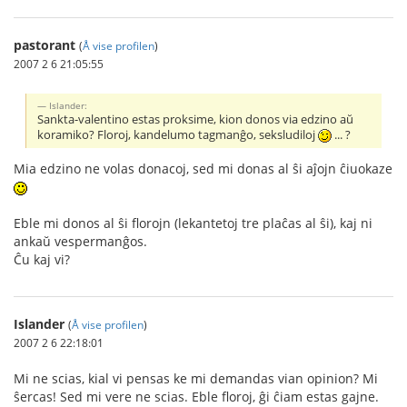
pastorant
(
Å vise profilen
)
2007 2 6 21:05:55
Islander:
Sankta-valentino estas proksime, kion donos via edzino aŭ
koramiko? Floroj, kandelumo tagmanĝo, seksludiloj
... ?
Mia edzino ne volas donacoj, sed mi donas al ŝi aĵojn ĉiuokaze
Eble mi donos al ŝi florojn (lekantetoj tre plaĉas al ŝi), kaj ni
ankaŭ vespermanĝos.
Ĉu kaj vi?
Islander
(
Å vise profilen
)
2007 2 6 22:18:01
Mi ne scias, kial vi pensas ke mi demandas vian opinion? Mi
ŝercas! Sed mi vere ne scias. Eble floroj, ĝi ĉiam estas gajne.