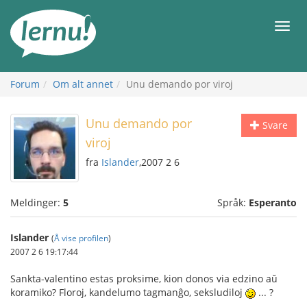
Til
innholdet
Meny
Forum
Om alt annet
Unu demando por viroj
Unu demando por
Svare
viroj
fra
Islander
,2007 2 6
Meldinger:
5
Språk:
Esperanto
Islander
(
Å vise profilen
)
2007 2 6 19:17:44
Sankta-valentino estas proksime, kion donos via edzino aŭ
koramiko? Floroj, kandelumo tagmanĝo, seksludiloj
... ?