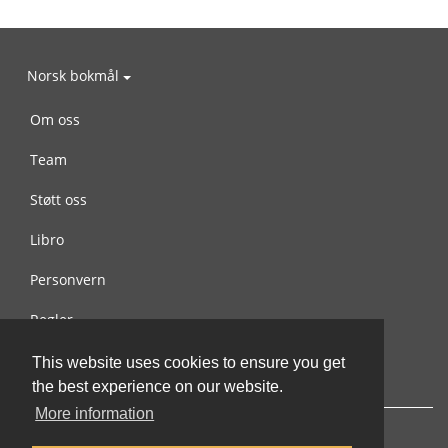
Norsk bokmål
Om oss
Team
Støtt oss
Libro
Personvern
Regler
Kontakt oss
This website uses cookies to ensure you get
the best experience on our website.
More information