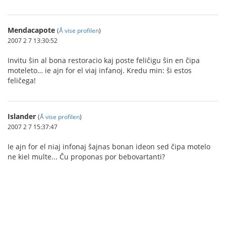
Mendacapote
(
Å vise profilen
)
2007 2 7 13:30:52
Invitu ŝin al bona restoracio kaj poste feliĉigu ŝin en ĉipa
moteleto… ie ajn for el viaj infanoj. Kredu min: ŝi estos
feliĉega!
Islander
(
Å vise profilen
)
2007 2 7 15:37:47
Ie ajn for el niaj infonaj ŝajnas bonan ideon sed ĉipa motelo
ne kiel multe... Ĉu proponas por bebovartanti?