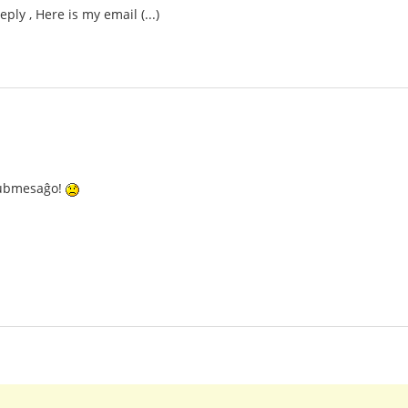
ply , Here is my email (...)
 rubmesaĝo!