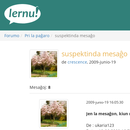
Al
la
enhavo
Forumo
Pri la paĝaro
suspektinda mesaĝo
suspektinda mesaĝo
de
crescence
, 2009-junio-19
Mesaĝoj:
8
2009-junio-19 16:05:30
Jen la mesaĝon, kiun 
De : ukaria123