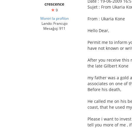
Date : 19-06-2009 16:5
crescence
Sujet : From Ukaria K
9
Montri la profilon
From : Ukaria Kone
Lando: Francujo
Mesaĝoj: 911
Hello Dear,
Permit me to inform yo
have not known or wri
After you receive this
the late Gilbert Kone
my father was a gold 
associates on one of th
Before his death,
He called me on his b
coast, that he used my
Please i want to inves
tell you more of me , i