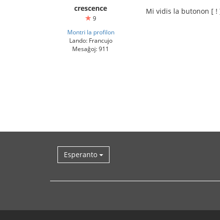
crescence
Mi vidis la butonon [ ! 
9
Montri la profilon
Lando: Francujo
Mesaĝoj: 911
Esperanto