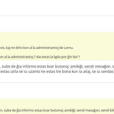
vis, kaj mi diris tion al la administrantoj de Lernu.
on al la administrantoj ? Kie estas la ligilo por ĝin fari ?
n, sube de ĝia informo estas kvar butonoj: amikiĝi, sendi mesaĝon, s
 estas utila se iu uzanto ne estas tre bona kun la aliaj, se iu sendas
lon, sube de ĝia informo estas kvar butonoj: amikiĝi, sendi mesaĝon, sendi bild