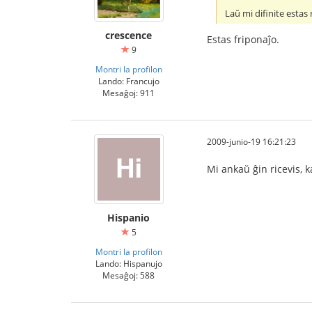
Laŭ mi difinite esta
crescence
Estas friponaĵo.
9
Montri la profilon
Lando: Francujo
Mesaĝoj: 911
2009-junio-19 16:21:23
Mi ankaŭ ĝin ricevis, k
Hispanio
5
Montri la profilon
Lando: Hispanujo
Mesaĝoj: 588