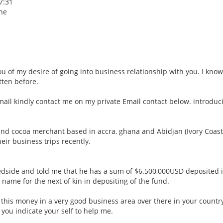
7:31
one
u of my desire of going into business relationship with you. I know
tten before.
 mail kindly contact me on my private Email contact below. introduc
and cocoa merchant based in accra, ghana and Abidjan (Ivory Coast
eir business trips recently.
edside and told me that he has a sum of $6.500,000USD deposited i
 name for the next of kin in depositing of the fund.
t this money in a very good business area over there in your country
f you indicate your self to help me.