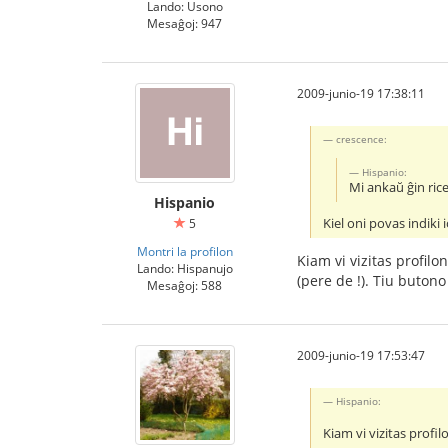
Lando: Usono
Mesaĝoj: 947
2009-junio-19 17:38:11
crescence:
Hispanio:
Mi ankaŭ ĝin rice
Hispanio
Kiel oni povas indiki i
5
Montri la profilon
Kiam vi vizitas profilo
Lando: Hispanujo
(pere de !). Tiu butono
Mesaĝoj: 588
2009-junio-19 17:53:47
Hispanio:
Kiam vi vizitas profi