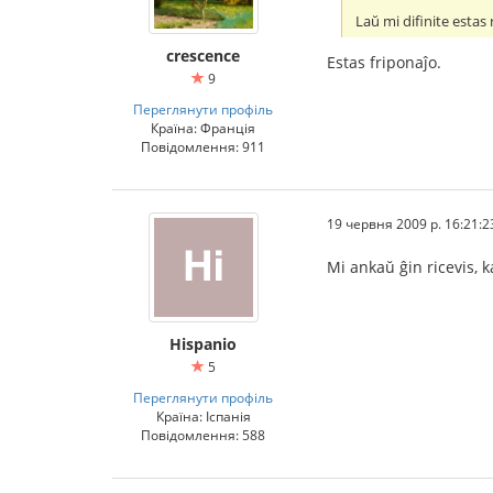
Laŭ mi difinite esta
crescence
Estas friponaĵo.
9
Переглянути профіль
Країна: Франція
Повідомлення: 911
19 червня 2009 р. 16:21:2
Mi ankaŭ ĝin ricevis, k
Hispanio
5
Переглянути профіль
Країна: Іспанія
Повідомлення: 588