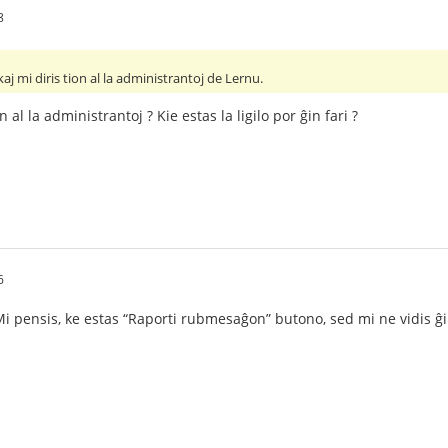
8
kaj mi diris tion al la administrantoj de Lernu.
n al la administrantoj ? Kie estas la ligilo por ĝin fari ?
6
Mi pensis, ke estas “Raporti rubmesaĝon” butono, sed mi ne vidis ĝin