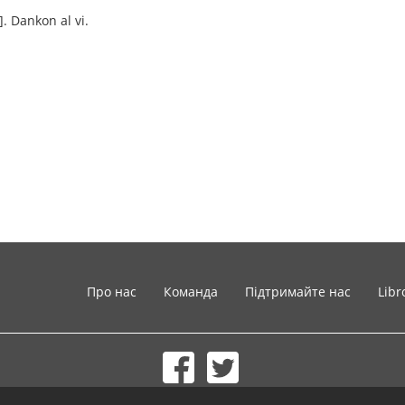
]. Dankon al vi.
Про нас
Команда
Підтримайте нас
Libr