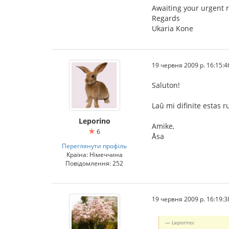
Awaiting your urgent re
Regards
Ukaria Kone
19 червня 2009 р. 16:15:4
Saluton!
Laŭ mi difinite estas
Leporino
Amike,
6
Åsa
Переглянути профіль
Країна: Німеччина
Повідомлення: 252
19 червня 2009 р. 16:19:3
Leporino: