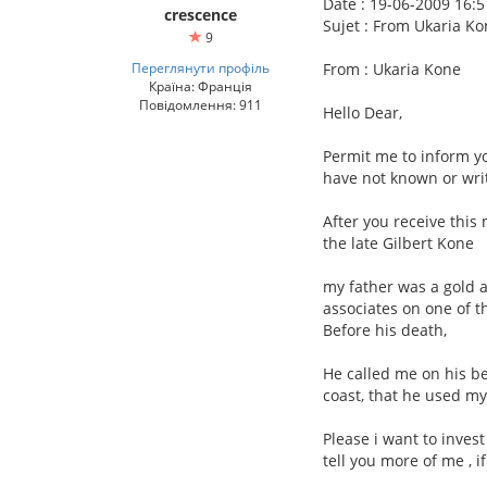
Date : 19-06-2009 16:5
crescence
Sujet : From Ukaria K
9
Переглянути профіль
From : Ukaria Kone
Країна: Франція
Повідомлення: 911
Hello Dear,
Permit me to inform yo
have not known or wri
After you receive this
the late Gilbert Kone
my father was a gold 
associates on one of th
Before his death,
He called me on his b
coast, that he used my
Please i want to inves
tell you more of me , i