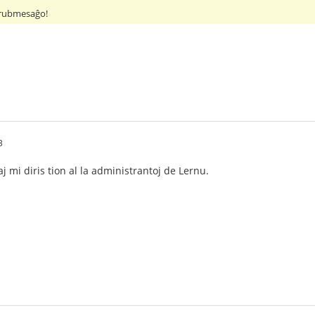
s rubmesaĝo!
3
aj mi diris tion al la administrantoj de Lernu.