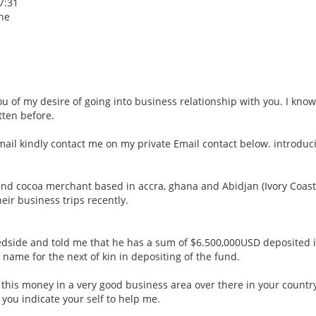
7:31
one
u of my desire of going into business relationship with you. I know
tten before.
 mail kindly contact me on my private Email contact below. introduc
and cocoa merchant based in accra, ghana and Abidjan (Ivory Coast
eir business trips recently.
edside and told me that he has a sum of $6.500,000USD deposited i
 name for the next of kin in depositing of the fund.
t this money in a very good business area over there in your country
f you indicate your self to help me.