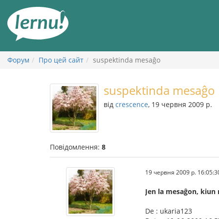
До
змісту
Форум
Про цей сайт
suspektinda mesaĝo
suspektinda mesaĝo
від
crescence
, 19 червня 2009 р.
Повідомлення:
8
19 червня 2009 р. 16:05:3
Jen la mesaĝon, kiun 
De : ukaria123