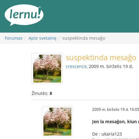
Į
turinį
Forumas
Apie svetainę
suspektinda mesaĝo
suspektinda mesaĝo
crescence
, 2009 m. birželis 19 d.
Žinutės:
8
2009 m. birželis 19 d. 16:0
Jen la mesaĝon, kiun 
De : ukaria123