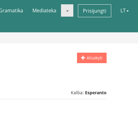
Gramatika
Mediateka
LT
Prisijungti
Atsakyti
Kalba:
Esperanto