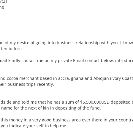
7:31
one
u of my desire of going into business relationship with you. I know
tten before.
 mail kindly contact me on my private Email contact below. introduc
and cocoa merchant based in accra, ghana and Abidjan (Ivory Coast
eir business trips recently.
edside and told me that he has a sum of $6.500,000USD deposited i
 name for the next of kin in depositing of the fund.
t this money in a very good business area over there in your country
f you indicate your self to help me.