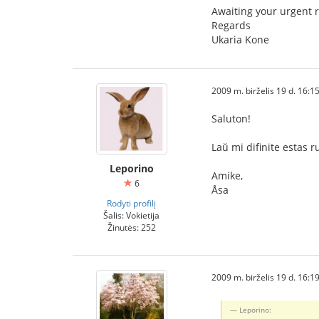
Awaiting your urgent re
Regards
Ukaria Kone
2009 m. birželis 19 d. 16:1
Saluton!
Laŭ mi difinite estas
Leporino
Amike,
6
Åsa
Rodyti profilį
Šalis: Vokietija
Žinutės: 252
2009 m. birželis 19 d. 16:1
Leporino: