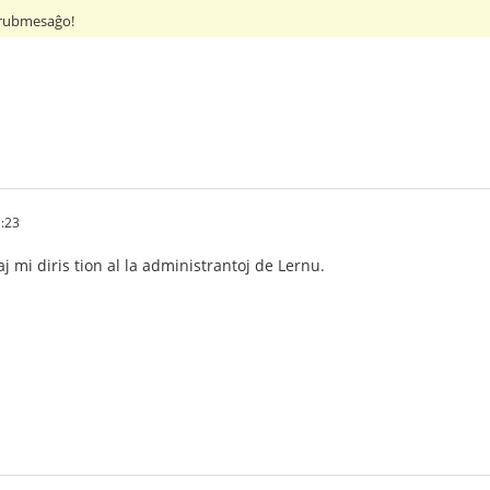
s rubmesaĝo!
1:23
aj mi diris tion al la administrantoj de Lernu.