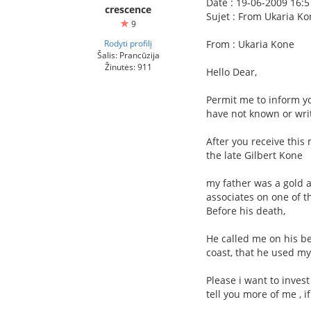
Date : 19-06-2009 16:5
crescence
Sujet : From Ukaria K
9
Rodyti profilį
From : Ukaria Kone
Šalis: Prancūzija
Žinutės: 911
Hello Dear,
Permit me to inform yo
have not known or wri
After you receive this
the late Gilbert Kone
my father was a gold 
associates on one of th
Before his death,
He called me on his b
coast, that he used my
Please i want to inves
tell you more of me , i