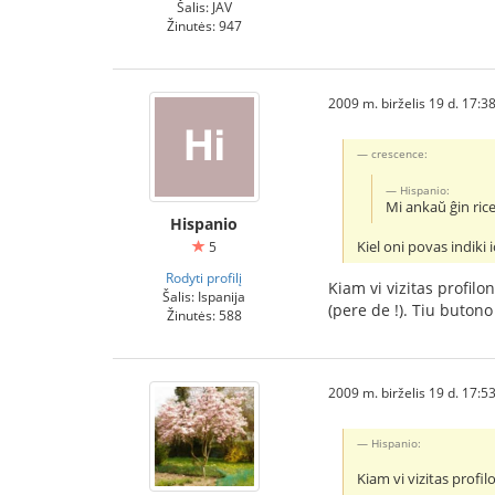
Šalis: JAV
Žinutės: 947
2009 m. birželis 19 d. 17:3
crescence:
Hispanio:
Mi ankaŭ ĝin rice
Hispanio
Kiel oni povas indiki i
5
Rodyti profilį
Kiam vi vizitas profilo
Šalis: Ispanija
(pere de !). Tiu butono
Žinutės: 588
2009 m. birželis 19 d. 17:5
Hispanio:
Kiam vi vizitas profi