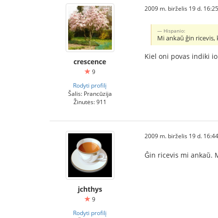
2009 m. birželis 19 d. 16:2
Hispanio:
Mi ankaŭ ĝin ricevis, 
Kiel oni povas indiki io
crescence
9
Rodyti profilį
Šalis: Prancūzija
Žinutės: 911
2009 m. birželis 19 d. 16:4
Ĝin ricevis mi ankaŭ. 
jchthys
9
Rodyti profilį