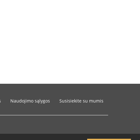
s
Naudojimo sąlygos
Susisiekite su mumis