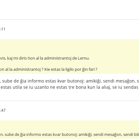
8:11
vis, kaj mi diris tion al la administrantoj de Lernu.
on al la administrantoj ? Kie estas la ligilo por ĝin fari ?
n, sube de ĝia informo estas kvar butonoj: amikiĝi, sendi mesaĝon, s
 estas utila se iu uzanto ne estas tre bona kun la aliaj, se iu sendas
3:47
lon, sube de ĝia informo estas kvar butonoj: amikiĝi, sendi mesaĝon, sendi bild