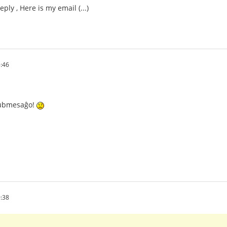
ply , Here is my email (...)
5:46
 rubmesaĝo!
9:38