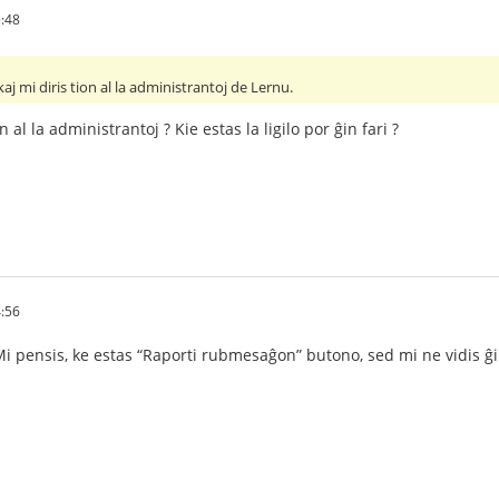
5:48
kaj mi diris tion al la administrantoj de Lernu.
n al la administrantoj ? Kie estas la ligilo por ĝin fari ?
4:56
Mi pensis, ke estas “Raporti rubmesaĝon” butono, sed mi ne vidis ĝin