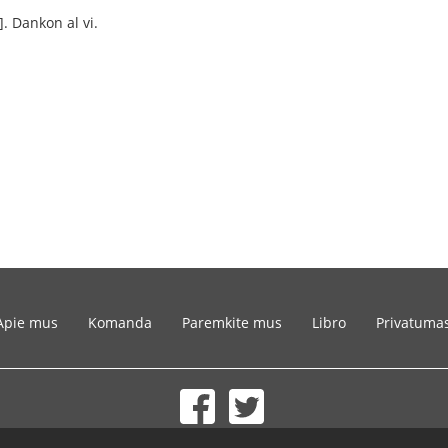
]. Dankon al vi.
Apie mus
Komanda
Paremkite mus
Libro
Privatuma