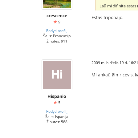
Laŭ mi difinite esta
crescence
Estas friponaĵo.
9
Rodyti profilį
Šalis: Prancūzija
Žinutės: 911
2009 m. birželis 19 d. 16:2
Mi ankaŭ ĝin ricevis, k
Hispanio
5
Rodyti profilį
Šalis: Ispanija
Žinutės: 588