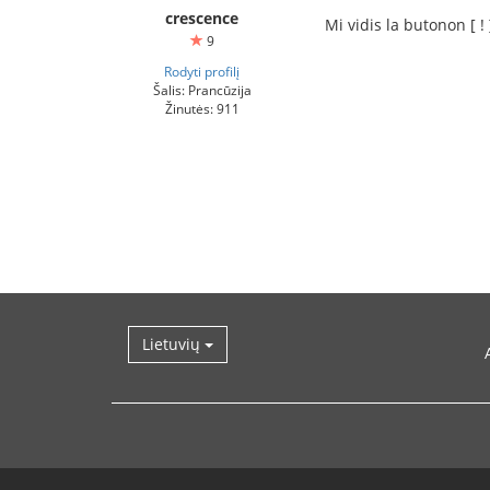
crescence
Mi vidis la butonon [ ! 
9
Rodyti profilį
Šalis: Prancūzija
Žinutės: 911
Lietuvių