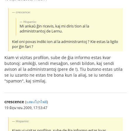
crescence:
Hispanio:
Mi ankaŭ ĝin ricevis, kaj mi diris tion al la
administrantoj de Lernu.
Kiel oni povas indiki ion al la administrantoj ? Kie estas la ligilo
por ĝin fari ?
Kiam vi vizitas profilon, sube de ĝia informo estas kvar
butonoj: amikiĝi, sendi mesaĝon, sendi bildon, kaj sendi
avison al la administrantoj (pere de !). Tiu butono estas utila
se iu uzanto ne estas tre bona kun la aliaj, se iu sendas
"spamon", kaj similaj.
crescence
(
แสดงโปรไฟล์
)
19 มิถุนายน 2009, 17:53:47
Hispanio:
Kiam vi vizitas profilon, sube de ĝia informo estas kvar