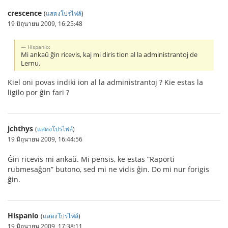
crescence
(
แสดงโปรไฟล์
)
19 มิถุนายน 2009, 16:25:48
Hispanio:
Mi ankaŭ ĝin ricevis, kaj mi diris tion al la administrantoj de
Lernu.
Kiel oni povas indiki ion al la administrantoj ? Kie estas la
ligilo por ĝin fari ?
jchthys
(
แสดงโปรไฟล์
)
19 มิถุนายน 2009, 16:44:56
Ĝin ricevis mi ankaŭ. Mi pensis, ke estas “Raporti
rubmesaĝon” butono, sed mi ne vidis ĝin. Do mi nur forigis
ĝin.
Hispanio
(
แสดงโปรไฟล์
)
19 มิถุนายน 2009, 17:38:11