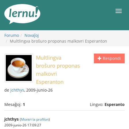
Al
la
Men
enhavo
Forumo
Novaĵoj
Multlingva broŝuro proponas malkovri Esperanton
Multlingva
Respondi
broŝuro proponas
malkovri
Esperanton
de
jchthys
, 2009-junio-26
Mesaĝoj:
1
Lingvo:
Esperanto
jchthys
(
Montri la profilon
)
2009-junio-26 17:09:27