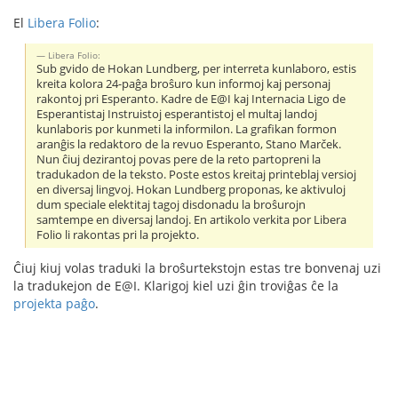
El
Libera Folio
:
Libera Folio:
Sub gvido de Hokan Lundberg, per interreta kunlaboro, estis
kreita kolora 24-paĝa broŝuro kun informoj kaj personaj
rakontoj pri Esperanto. Kadre de E@I kaj Internacia Ligo de
Esperantistaj Instruistoj esperantistoj el multaj landoj
kunlaboris por kunmeti la informilon. La grafikan formon
aranĝis la redaktoro de la revuo Esperanto, Stano Marček.
Nun ĉiuj dezirantoj povas pere de la reto partopreni la
tradukadon de la teksto. Poste estos kreitaj printeblaj versioj
en diversaj lingvoj. Hokan Lundberg proponas, ke aktivuloj
dum speciale elektitaj tagoj disdonadu la broŝurojn
samtempe en diversaj landoj. En artikolo verkita por Libera
Folio li rakontas pri la projekto.
Ĉiuj kiuj volas traduki la broŝurtekstojn estas tre bonvenaj uzi
la tradukejon de E@I. Klarigoj kiel uzi ĝin troviĝas ĉe la
projekta paĝo
.